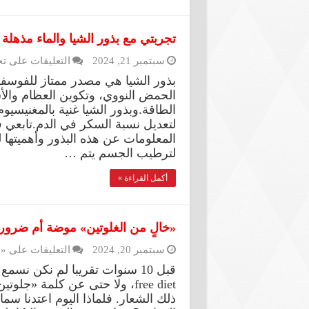
تجربتي مع بذور الشيا والماء مذهلة
سبتمبر 21, 2024
التعليقات
على تجر
بذور الشيا هي مصدر ممتاز للفوسف
الحمض النووي، وتكوين العظام والأسن
الطاقة.وبذور الشيا غنية بالمغنيسيو
لتعديل نسبة السكر في الدم.تابعي في
المعلومات عن هذه البذور وأهميتها ل
لترطيب الجسم يتم …
أكمل القراءة »
«خالٍ من الغلوتين» موضة أم ضرو
سبتمبر 20, 2024
التعليقات
على «خ
free diet، ولا حتى عن كلمة «ج
ذلك الشعار. فلماذا اليوم اعتدنا سم