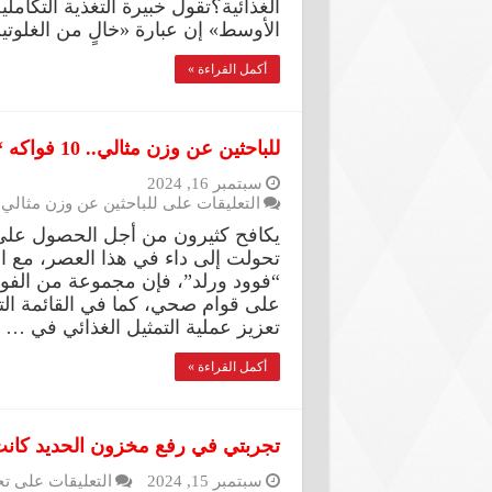
الأوسط» إن عبارة «خالٍ من الغلو
أكمل القراءة »
للباحثين عن وزن مثالي.. 10 فواكه “حارقة” للدهون
سبتمبر 16, 2024
التعليقات
على للباحثين عن وزن مثالي.. 10 فواكه “حارقة” للدهون مغ
يكافح كثيرون من أجل الحصول على 
تحولت إلى داء في هذا العصر، مع ا
“فوود ورلد”، فإن مجموعة من الفو
على قوام صحي، كما في القائمة التا
تعزيز عملية التمثيل الغذائي في …
أكمل القراءة »
تجربتي في رفع مخزون الحديد كانت 
سبتمبر 15, 2024
التعليقات
على تج