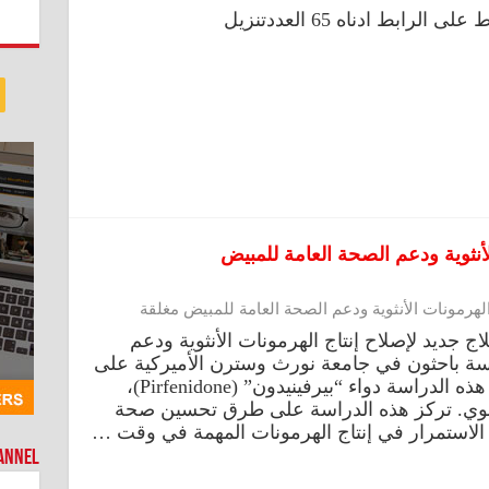
لرابط ادناه 65 العددتنزيل
لأنثوية ودعم الصحة العامة للمبيض
الهرمونات الأنثوية ودعم الصحة العامة للمبيض مغلقة
جديد لإصلاح إنتاج الهرمونات الأنثوية ودعم
اسة باحثون في جامعة نورث وسترن الأميركية على
فئران مسنة، استخدم الباحثون في هذه الدراسة دواء “بيرفينيدون” (Pirfenidone)،
لرئوي. تركز هذه الدراسة على طرق تحسين صحة
لاستمرار في إنتاج الهرمونات المهمة في وقت …
hannel