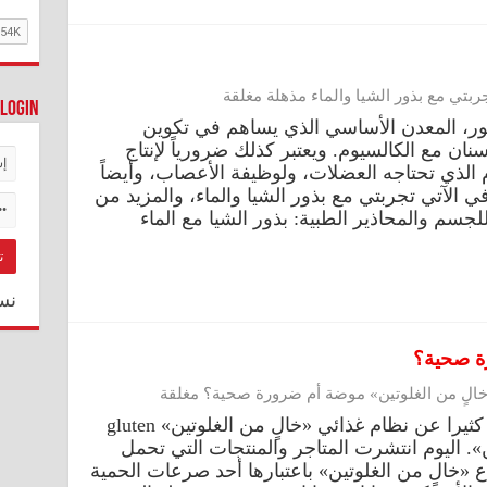
بتي مع بذور الشيا والماء مذهلة مغلقة
Login
ور، المعدن الأساسي الذي يساهم في تكوين
ان مع الكالسيوم. ويعتبر كذلك ضرورياً لإنتاج
م الذي تحتاجه العضلات، ولوظيفة الأعصاب، وأيضاً
 الآتي تجربتي مع بذور الشيا والماء، والمزيد من
لجسم والمحاذير الطبية: بذور الشيا مع الماء
نس
رة صحية؟
الٍ من الغلوتين» موضة أم ضرورة صحية؟ مغلقة
قبل 10 سنوات تقريبا لم نكن نسمع كثيرا عن نظام غذائي «خالٍ من الغلوتين» gluten
لوتين». اليوم انتشرت المتاجر والمنتجات التي تحمل
اع «خالٍ من الغلوتين» باعتبارها أحد صرعات الحمية