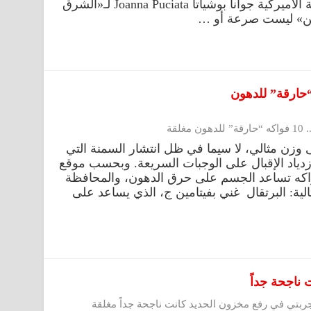
الغذائية؟تقول خبيرة التغذية التكاملية الأميركية جوانا بوشياتا Joanna Puciata لـ«الشرق
تين» ليست صرعة أو …
لقة
وزن مثالي، لا سيما في ظل انتشار السمنة التي
زدياد الإقبال على الوجبات السريعة. وبحسب موقع
اكه تساعد الجسم على حرق الدهون، والمحافظة
لية: البرتقال غني بفيتامين ج، الذي يساعد على
ناجحة جداً
ربتي في رفع مخزون الحديد كانت ناجحة جداً مغلقة