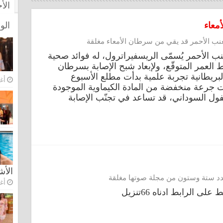
الأ
معاء
الو
نب الأحمر قد يقي من سرطان الأمعاء مغلقة
لعنب الأحمر يُسمّى الريسفيراترول، له فوائد صحية
 العمر المتوقّع، ولإبعاد شبح الإصابة بسرطان
بريطانية تجربة علمية بدأت مطلع الأسبوع
أغس
نت جرعة منخفضة من المادة الكيماوية الموجودة
فول السوداني، قد تساعد في تجنّب الإصابة
الأ
دد ستة وستون من مجلة صوتها مغلقة
أغس
لى الرابط ادناه 66تنزيل