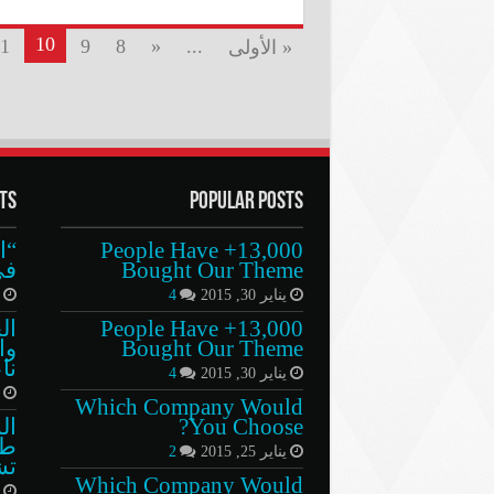
10
1
9
8
«
...
« الأولى
ts
Popular Posts
13,000+ People Have
Bought Our Theme
في
يناير 30, 2015
4
د
13,000+ People Have
ال
Bought Our Theme
وا
نا
يناير 30, 2015
4
م
Which Company Would
You Choose?
ال
طا
يناير 25, 2015
2
تش
Which Company Would
أ