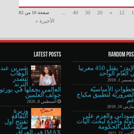
...
40
30
20
»
12
1
صفحة 10 من 82
الأخيرة »
Latest Posts
Random Pos
“الإيدز” يقتل 450 مغربيا
شيرين عبد
 العام الواحد
الوهاب
تتصدر
يسمبر 1, 2018
الترند
خطوات الأساسيّة
العالمي بحفلها في بورتو
لضروريّة لتطبيق مكياج
جولف العلمين
عم
أغسطس 8, 2026
ارس 16, 2018
وزيرة
سوداني والعزم على
الثقافة
ولة واحدة لبحث آليات
تفتتح أول
كيل الحكومة
صالة
IMAX في العراق
كتوبر 22, 2022