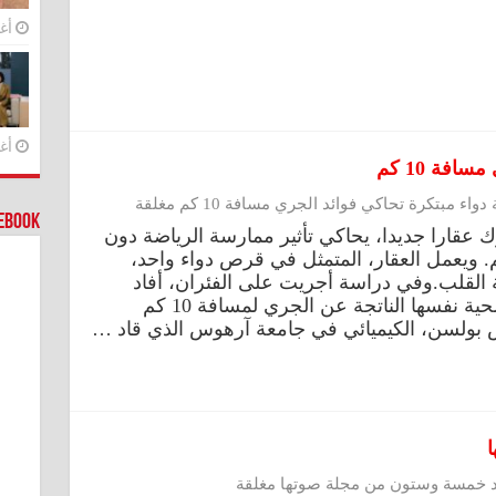
أغس
أغس
افة 10 كم
واء مبتكرة تحاكي فوائد الجري مسافة 10 كم مغلقة
cebook
ك عقارا جديدا، يحاكي تأثير ممارسة الرياضة دون
 ويعمل العقار، المتمثل في قرص دواء واحد،
 القلب.وفي دراسة أجريت على الفئران، أفاد
الباحثون أن العقار يحقق الفوائد الصحية نفسها الناتجة عن الجري لمسافة 10 كم
س بولسن، الكيميائي في جامعة آرهوس الذي قاد …
د خمسة وستون من مجلة صوتها مغلقة