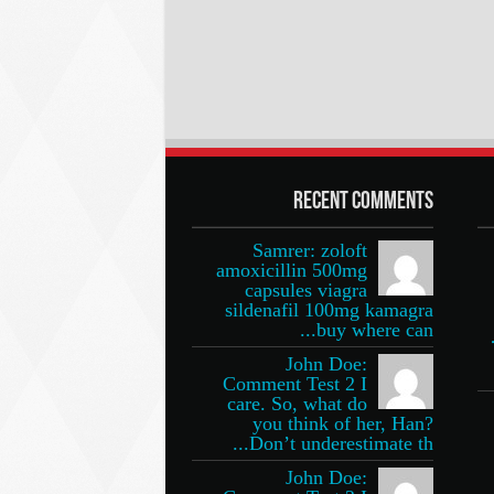
Recent Comments
Samrer: zoloft
amoxicillin 500mg
capsules viagra
sildenafil 100mg kamagra
buy where can...
John Doe:
Comment Test 2 I
care. So, what do
you think of her, Han?
Don’t underestimate th...
John Doe: