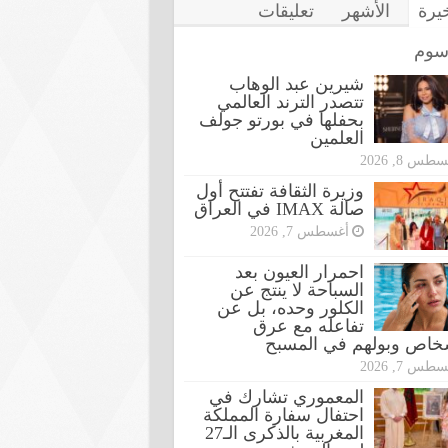
خيرة
الأشهر
تعليقات
سوم
شيرين عبد الوهاب
تتصدر الترند العالمي
بحفلها في بورتو جولف
العلمين
طس 8, 2026
وزيرة الثقافة تفتتح أول
صالة IMAX في العراق
أغسطس 7, 2026
احمرار العيون بعد
السباحة لا ينتج عن
الكلور وحده، بل عن
تفاعله مع عرق
شخاص وبولهم في المسبح
طس 7, 2026
المعموري تشارك في
احتفال سفارة المملكة
المغربية بالذكرى الـ27