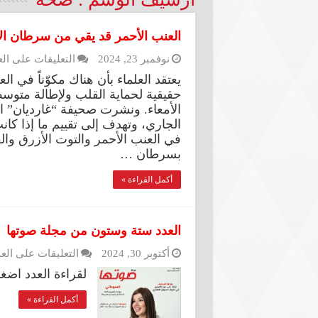
العنب الأحمر قد يقي من سرطان الأ
نوفمبر 23, 2024
التعليقات
على الع
يعتقد العلماء بأن هناك مكوّناً في ا
حقيقية لحماية القلب ولإطالة متوسط
الأمعاء. ونشرت صحيفة “غارديان” ال
الجاري، وتهدف إلى تقييم ما إذا كا
في العنب الأحمر والتوت الأزرق وال
بسرطان …
أكمل القراءة »
العدد ستة وستون من مجلة صوتها
أكتوبر 30, 2024
التعليقات
على الع
لقراءة العدد اضغط ع
أكمل القراءة »