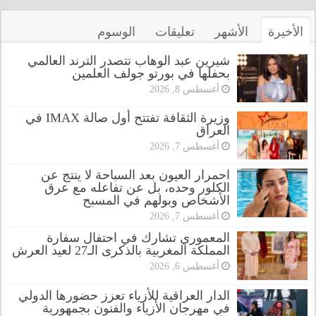
الأخيرة
الأشهر
تعليقات
الوسوم
شيرين عبد الوهاب تتصدر الترند العالمي
بحفلها في بورتو جولف العلمين
أغسطس 8, 2026
وزيرة الثقافة تفتتح أول صالة IMAX في
العراق
أغسطس 7, 2026
احمرار العيون بعد السباحة لا ينتج عن
الكلور وحده، بل عن تفاعله مع عرق
الأشخاص وبولهم في المسبح
أغسطس 7, 2026
المعموري تشارك في احتفال سفارة
المملكة المغربية بالذكرى الـ27 لعيد العرش
أغسطس 6, 2026
الدار العراقية للأزياء تعزز حضورها الدولي
في مهرجان الأزياء والفنون بجمهورية