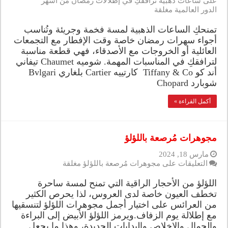
على ساعات ذهبية ترافقكِ في إطلالات رمضان من أشهر
الدور العالمية مغلقة
تمنحكِ الساعات الذهبية لمسة فخمة وجريئة وتُناسب
أجواء سهرات رمضان خاصة وقت الإفطار مع التجمعات
العائلية أو الخروجات مع الأصدقاء، فهي قطعة مناسبة
لترافقكِ في المناسبات المهمة. شوميه Chaumet تيفاني
أند كو Tiffany & Co كارتييه Cartier بلغاري Bvlgari
شوبارد Chopard
أكمل القراءة »
مجوهرات مُرصعة باللؤلؤ
مارس 18, 2024
التعليقات
على مجوهرات مُرصعة باللؤلؤ مغلقة
اللؤلؤ من الأحجار الراقية التي تمنح لمسة ساحرة
تخطف العيون خاصة لدى العروس، لذا يحرص الكثير
من العرائس على اختيار أجمل مجوهرات اللؤلؤ لتنسقيها
مع إطلالة يوم الزفاف.ويرمز اللؤلؤ الأبيض إلى البراءة
والجمال والإخلاص والبدايات الجديدة، وهذا ما يجعل