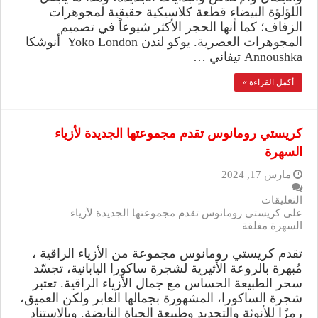
اللؤلؤة البيضاء قطعة كلاسيكية حقيقية لمجوهرات
الزفاف؛ كما أنها الحجر الأكثر شيوعاً في تصميم
المجوهرات العصرية. يوكو لندن Yoko London أنوشكا
Annoushka تيفاني …
أكمل القراءة »
كريستي رومانوس تقدم مجموعتها الجديدة لأزياء
السهرة
مارس 17, 2024
التعليقات
على كريستي رومانوس تقدم مجموعتها الجديدة لأزياء
السهرة مغلقة
تقدم كريستي رومانوس مجموعة من الأزياء الراقية ،
مُبهرة بالروعة الأثيرية لشجرة ساكورا اليابانية، تجسّد
سحر الطبيعة الحساس مع جمال الأزياء الراقية. تعتبر
شجرة الساكورا، المشهورة بجمالها العابر ولكن العميق،
رمزًا للأنوثة والتجديد وطبيعة الحياة النابضة. وبالاستناد