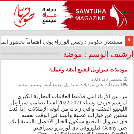
مستشار حكومي: رئيس الوزراء يولي اهتماماً بحضور المرأ
أرشيف الوسم :
موضة
موديلات سراويل ليغينغ أنيقة وعملية
سبتمبر 28, 2021
التعليقات
على موديلات سراويل ليغينغ أنيقة وعملية مغلقة
من بين الأزياء التي قدّمتها العلامات التجارية الكبرى
لموسم خريف وشتاء 2021-2022 لفتتنا تصاميم سراويل
الليغينغ الضيّقة والتي زادت من أنوثة الإطلالات. إذا كنت
تبحثين عن خيارات عملية وأنيقة في الوقت نفسه
فإن سروال الليغينغ سيكون الخيار الأفضل بالنسبة إليك.
جني Genny فيلوزوفي دي لورينزو سيرافيني