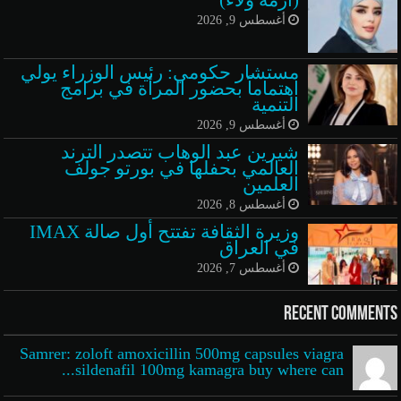
أغسطس 9, 2026
مستشار حكومي: رئيس الوزراء يولي
اهتماماً بحضور المرأة في برامج
التنمية
أغسطس 9, 2026
شيرين عبد الوهاب تتصدر الترند
العالمي بحفلها في بورتو جولف
العلمين
أغسطس 8, 2026
وزيرة الثقافة تفتتح أول صالة IMAX
في العراق
أغسطس 7, 2026
Recent Comments
Samrer: zoloft amoxicillin 500mg capsules viagra
sildenafil 100mg kamagra buy where can...