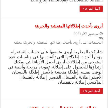
Philosophy di Lorenzo Sirafini إيترو Etro
أكمل القراءة »
أروى بأحدث إطلالاتها المنعشة والجريئة
سبتمبر 27, 2021
التعليقات
على أروى بأحدث إطلالاتها المنعشة والجريئة مغلقة
شاركت المطربة أروى متابعيها على حساب إنستغرام
مؤخراً أحدث إطلالاتها التي تألقت بها في مناسبات عدة.
استوحي من إطلالات أروى أجمل الأزياء التي يمكنك
ارتداؤها للحصول على إطلالة عفوية، مريحة وأنيقة في
الوقت نفسه. إطلالة منعشة بالأبيض إطلالة بالفستان
الأصفر إطلالة بالفستان القصير إطلالة بالفستان
الماكسي إطلالة بالقفطان
أكمل القراءة »