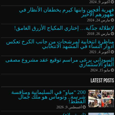
أكتوبر 9, 2024
فهرية أفجين وابنها كيرم يخطفان الأنظار في
ظهورهم الأخير
مارس 24, 2024
لإطلالة جذّابة… إختاري المكياج الأزرق الغامق!
مارس 26, 2018
مناظرة انتخابية لمرشحات من جانب الكرخ تعكس
ادوار النساء في المشهد الانتخابي
أكتوبر 4, 2021
السوداني يرعى مراسم توقيع عقد مشروع مصفى
الفاو الاستثماري
مايو 15, 2024
Latest Posts
200 “مياو” في السليمانية ومنافسة
شرسة.. وتوماس هو ملك جمال
القطط!
أغسطس 9, 2026
(ازمة ولاء)