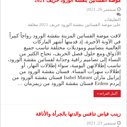
موضة الفساتين بنقشة الورود خريف 2021
سبتمبر 26, 2021
التعليقات
على موضة الفساتين بنقشة الورود خريف 2021 مغلقة
لاقت موضة الفساتين المزينة بنقشة الورود رواجاً كبيراً
في الآونة الأخيرة، إذ قدمتها أشهر الماركات
العالمية بتصاميم وموديلات مختلفة تناسب جميع
الأذواق.ومع حلول فصل الخريف، تحتاج الكثير من
النساء إلى تصاميم راقية وجذابة لفساتين بنقشة الورود،
تناسب إطلالاتهن اليومية، سواء إطلالات النهار، أو
إطلالات سهرات المساء. فستان بنقشة الورود من
إيزابيل ماران Isabel Marant فستان بنقشة الورود من
إيردم Erdem فستان بنقشة الورود من زيمرمان …
أكمل القراءة »
زينب فياض تنافس والدتها بالجرأة والأناقة
سبتمبر 23, 2021