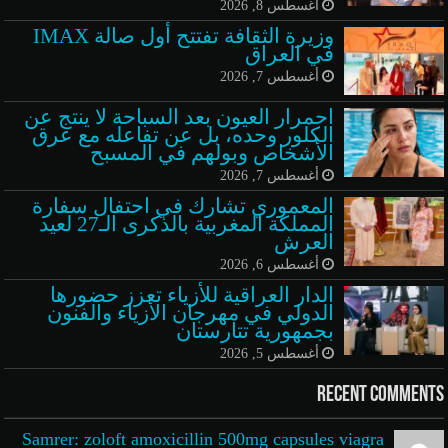
أغسطس 8, 2026
وزيرة الثقافة تفتتح أول صالة IMAX
في العراق
أغسطس 7, 2026
احمرار العيون بعد السباحة لا ينتج عن
الكلور وحده، بل عن تفاعله مع عرق
الأشخاص وبولهم في المسبح
أغسطس 7, 2026
المعموري تشارك في احتفال سفارة
المملكة المغربية بالذكرى الـ27 لعيد
العرش
أغسطس 6, 2026
الدار العراقية للأزياء تعزز حضورها
الدولي في مهرجان الأزياء والفنون
بجمهورية تتارستان
أغسطس 5, 2026
Recent Comments
Samrer: zoloft amoxicillin 500mg capsules viagra