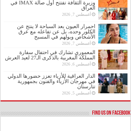
وزيرة الثقافة تفتتح أول صالة IMAX في
العراق
أغسطس 7, 2026
احمرار العيون بعد السباحة لا ينتج عن
الكلور وحده، بل عن تفاعله مع عرق
الأشخاص وبولهم في المسبح
أغسطس 7, 2026
المعموري تشارك في احتفال سفارة
المملكة المغربية بالذكرى الـ27 لعيد العرش
أغسطس 6, 2026
الدار العراقية للأزياء تعزز حضورها الدولي
في مهرجان الأزياء والفنون بجمهورية
تتارستان
أغسطس 5, 2026
Find us on Facebook