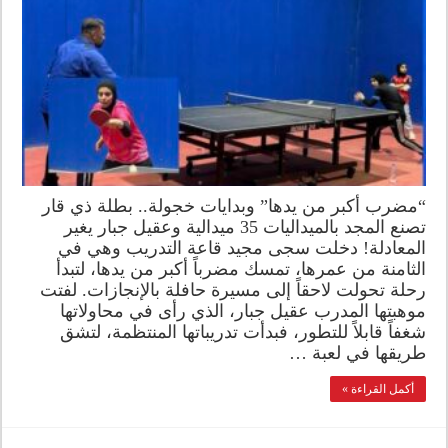
“مضرب أكبر من يدها” وبدايات خجولة.. بطلة ذي قار
تصنع المجد بالميداليات 35 ميدالية وعقيل جبار يغير
المعادلة! دخلت سجى مجيد قاعة التدريب وهي في
الثامنة من عمرها، تمسك مضرباً أكبر من يدها، لتبدأ
رحلة تحولت لاحقاً إلى مسيرة حافلة بالإنجازات. لفتت
موهبتها المدرب عقيل جبار، الذي رأى في محاولاتها
شغفاً قابلاً للتطور، فبدأت تدريباتها المنتظمة، لتشق
طريقها في لعبة …
أكمل القراءة »