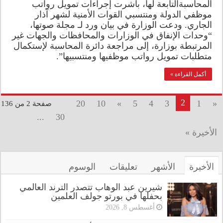
المحاسبةالتابعة لها، باشرت إجراءات تمويل رواتب
موظفي الدولة ومنتسبي القوات الأمنية لشهر آذار
الجاري. ودعت الوزارة في بيان ورد لـ مجلة صوتها،
“وحدات الإنفاق في الوزارات والمحافظات والجهات غير
المرتبطة بوزارة، إلى مراجعة دائرة المحاسبة لإستكمال
متطلبات تمويل رواتب موظفيها ومنتسبيها”.
أكمل القراءة »
2
20
10
»
5
4
3
1
«
صفحة 2 من 136
...
30
الأخيرة »
الأخيرة
الأشهر
تعليقات
الوسوم
شيرين عبد الوهاب تتصدر الترند العالمي
بحفلها في بورتو جولف العلمين
أغسطس 8, 2026