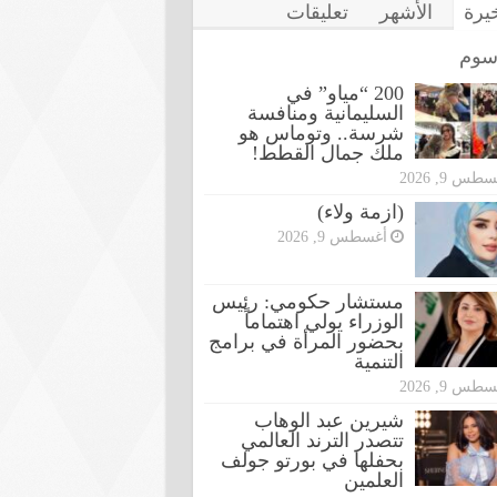
خيرة
الأشهر
تعليقات
سوم
200 “مياو” في
السليمانية ومنافسة
شرسة.. وتوماس هو
ملك جمال القطط!
طس 9, 2026
(ازمة ولاء)
أغسطس 9, 2026
مستشار حكومي: رئيس
الوزراء يولي اهتماماً
بحضور المرأة في برامج
التنمية
طس 9, 2026
شيرين عبد الوهاب
تتصدر الترند العالمي
بحفلها في بورتو جولف
العلمين