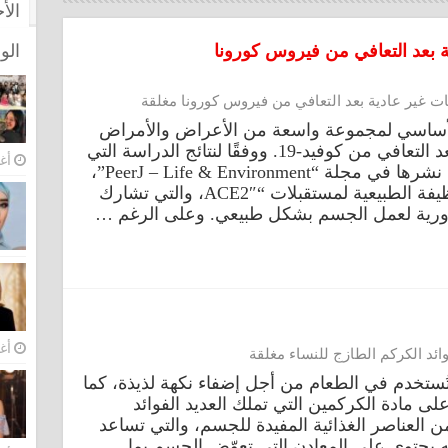
الأ
 بعد التعافي من فيروس كورونا
الو
 غير عادية بعد التعافي من فيروس كورونا مغلقة
أساسي لمجموعة واسعة من الأعراض والأمراض
التي يمكن أن تستمر لفترة طويلة بعد التعافي من كوفيد-19. ووفقًا لنتائج الدراسة التي
أغس
أجراها علماء الأحياء في أمريكا، وتم نشرها في مجلة “PeerJ – Life & Environment”،
فإن السبب هو انتهاك الفيروس للوظيفة الطبيعية لمستقبلات “ACE2″، والتي تشارك
رورية لعمل الجسم بشكل طبيعي. وعلى الرغم …
أغس
ائد الكركم الطازج للنساء مغلقة
 تُستخدم في الطعام من أجل إضفاء نكهة لذيذة، كما
ى مادة الكركمين التي تملك العديد الفوائد
ن العناصر الغذائية المفيدة للجسم، والتي تساعد
ه يحتوي على المعادن التي تعوّض الجسم بما