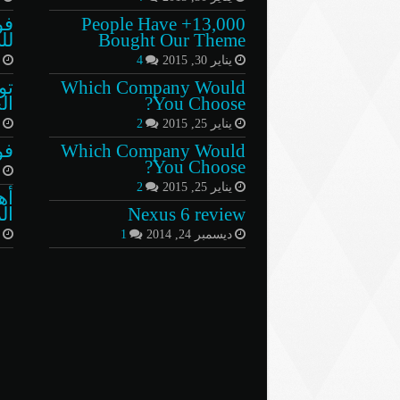
13,000+ People Have
فو
Bought Our Theme
لل
يناير 30, 2015
4
م
Which Company Would
تو
You Choose?
الخمي
يناير 25, 2015
2
ي
Which Company Would
فو
You Choose?
أ
يناير 25, 2015
2
أه
Nexus 6 review
ال
ديسمبر 24, 2014
1
ي