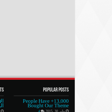
ts
Popular Posts
13,000+ People Have
ال
Bought Our Theme
ال
يناير 30, 2015
4
م