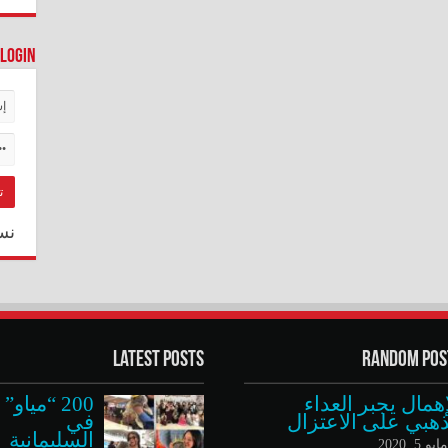
Login
نس
Latest Posts
Random Pos
إهمال يجبر العداء
200 “مياو”
ذهبي على الاعتزال
في
السليمانية
ايو 5, 2020