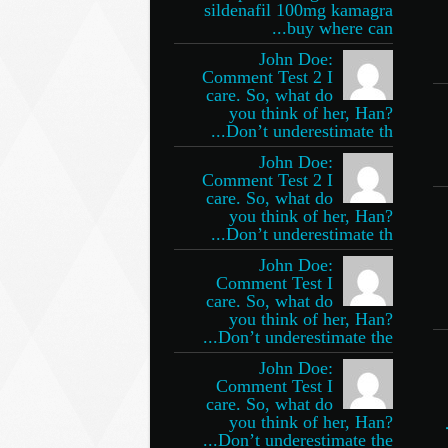
sildenafil 100mg kamagra
buy where can...
John Doe:
Comment Test 2 I
care. So, what do
you think of her, Han?
Don’t underestimate th...
John Doe:
Comment Test 2 I
care. So, what do
you think of her, Han?
Don’t underestimate th...
John Doe:
Comment Test I
care. So, what do
you think of her, Han?
Don’t underestimate the...
John Doe:
Comment Test I
care. So, what do
you think of her, Han?
Don’t underestimate the...