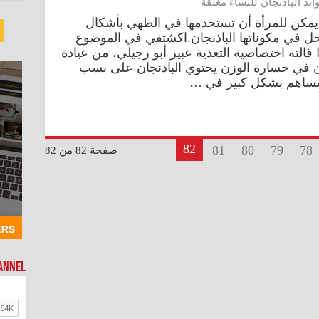
ئد الباذنجان للنساء مغلقة
 يمكن للمرأة أن تستخدمها في الطهي بأشكال
يدخل في مكوناتها الباذنجان.اكشتفي في الموضوع
ا قالته اختصاصية التغذية عبير أبو رجيلي، من عيادة
ائد الباذنجان في خسارة الوزن يحتوي الباذنجان على نسب
ك يساهم بشكل كبير في …
82
81
80
79
78
صفحة 82 من 82
hannel