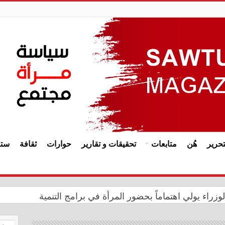
حرير
هُن
متابعات
تحقيقات و تقارير
حوارات
ثقافة
ستا
لترند العالمي بحفلها في بورتو جولف العلمين
اء يولي اهتماماً بحضور المرأة في برامج التنمية