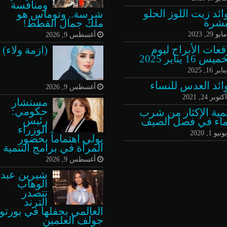
ومنافسة
ائد زيت اللوز الحلو
شرسة.. وتوماس هو
بشرة
ملك جمال القطط!
ايو 29, 2023
أغسطس 9, 2026
قعات الأبراج ليوم
(ازمة ولاء)
س 16 يناير 2025
ناير 16, 2025
ائد العدس للنساء
أغسطس 9, 2026
كتوبر 24, 2021
مستشار
حكومي:
مية الإكثار من شرب
رئيس
ماء في فصل الصيف
الوزراء
ونيو 1, 2020
يولي اهتماماً بحضور
المرأة في برامج التنمية
أغسطس 9, 2026
شيرين عبد
الوهاب
تتصدر
الترند
العالمي بحفلها في بورتو
جولف العلمين