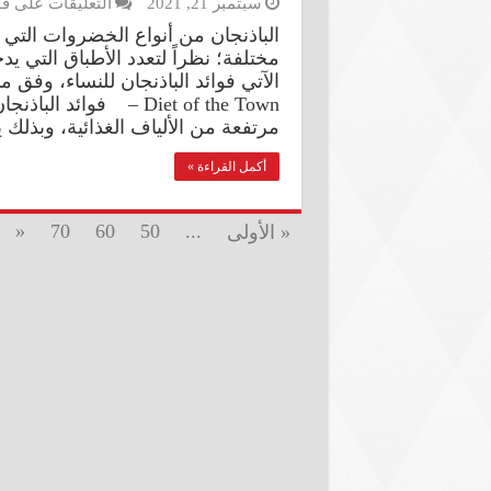
سبتمبر 21, 2021
التعليقات
على فوا
الباذنجان من أنواع الخضروات التي
مختلفة؛ نظراً لتعدد الأطباق التي 
الآتي فوائد الباذنجان للنساء، وفق م
Diet of the Town – فو
مرتفعة من الألياف الغذائية، وبذل
أكمل القراءة »
«
70
60
50
...
« الأولى