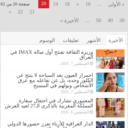
20
19
18
«
10
...
« الأولى
صفحة 20 من 82
»
22
21
...
50
40
30
الأخيرة »
الأخيرة
الأشهر
تعليقات
الوسوم
وزيرة الثقافة تفتتح أول صالة IMAX في
العراق
أغسطس 7, 2026
احمرار العيون بعد السباحة لا ينتج عن
الكلور وحده، بل عن تفاعله مع عرق
الأشخاص وبولهم في المسبح
أغسطس 7, 2026
المعموري تشارك في احتفال سفارة
المملكة المغربية بالذكرى الـ27 لعيد العرش
أغسطس 6, 2026
الدار العراقية للأزياء تعزز حضورها الدولي