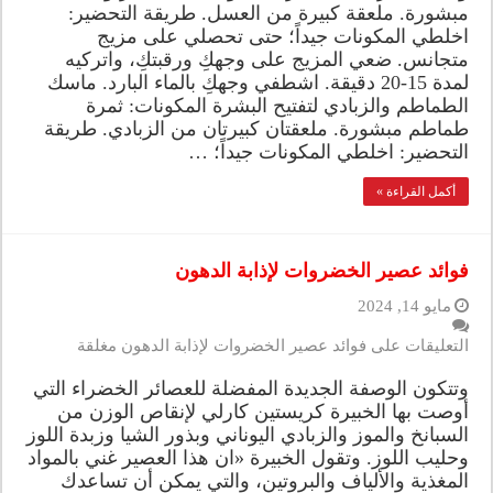
مبشورة. ملعقة كبيرة من العسل. طريقة التحضير:
اخلطي المكونات جيداً؛ حتى تحصلي على مزيج
متجانس. ضعي المزيج على وجهكِ ورقبتكِ، واتركيه
لمدة 15-20 دقيقة. اشطفي وجهكِ بالماء البارد. ماسك
الطماطم والزبادي لتفتيح البشرة المكونات: ثمرة
طماطم مبشورة. ملعقتان كبيرتان من الزبادي. طريقة
التحضير: اخلطي المكونات جيداً؛ …
أكمل القراءة »
فوائد عصير الخضروات لإذابة الدهون
مايو 14, 2024
التعليقات
على فوائد عصير الخضروات لإذابة الدهون مغلقة
وتتكون الوصفة الجديدة المفضلة للعصائر الخضراء التي
أوصت بها الخبيرة كريستين كارلي لإنقاص الوزن من
السبانخ والموز والزبادي اليوناني وبذور الشيا وزبدة اللوز
وحليب اللوز. وتقول الخبيرة «ان هذا العصير غني بالمواد
المغذية والألياف والبروتين، والتي يمكن أن تساعدك