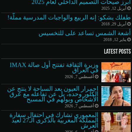
أبرز صيحات التصميم الداخلي لعام 2025
أبريل 12, 2025
طفلك يشكو: إنه الربيع والواجبات المدرسية مملّة!
أبريل 29, 2018
أشعة الشمس تساعد على للتخسيس
يناير 12, 2018
Latest Posts
وزيرة الثقافة تفتتح أول صالة IMAX
في العراق
أغسطس 7, 2026
احمرار العيون بعد السباحة لا ينتج عن
الكلور وحده، بل عن تفاعله مع عرق
الأشخاص وبولهم في المسبح
أغسطس 7, 2026
المعموري تشارك في احتفال سفارة
المملكة المغربية بالذكرى الـ27 لعيد
العرش
أغسطس 6, 2026