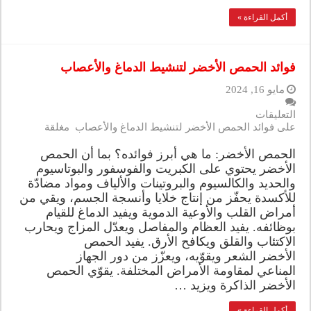
أكمل القراءة »
فوائد الحمص الأخضر لتنشيط الدماغ والأعصاب
مايو 16, 2024
التعليقات
على فوائد الحمص الأخضر لتنشيط الدماغ والأعصاب مغلقة
الحمص الأخضر: ما هي أبرز فوائده؟ بما أن الحمص
الأخضر يحتوي على الكبريت والفوسفور والبوتاسيوم
والحديد والكالسيوم والبروتينات والألياف ومواد مضادّة
للأكسدة يحفّز من إنتاج خلايا وأنسجة الجسم، ويقي من
أمراض القلب والأوعية الدموية ويفيد الدماغ للقيام
بوظائفه. يفيد العظام والمفاصل ويعدّل المزاج ويحارب
الاكتئاب والقلق ويكافح الأرق. يفيد الحمص
الأخضر الشعر ويقوّيه، ويعزّز من دور الجهاز
المناعي لمقاومة الأمراض المختلفة. يقوّي الحمص
الأخضر الذاكرة ويزيد …
أكمل القراءة »