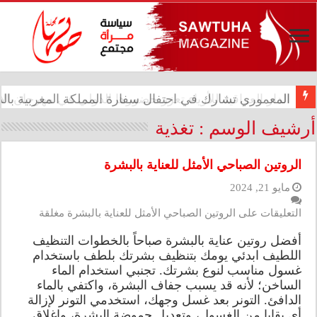
المعموري تشارك في احتفال سفارة المملكة المغربية بالذكرى الـ27 لع
الدار العراقية للأزياء تعزز حضورها الدولي في مهرجان الأ
أرشيف الوسم :
تغذية
الروتين الصباحي الأمثل للعناية بالبشرة
مايو 21, 2024
التعليقات
على الروتين الصباحي الأمثل للعناية بالبشرة مغلقة
أفضل روتين عناية بالبشرة صباحاً بالخطوات التنظيف
اللطيف ابدئي يومك بتنظيف بشرتك بلطف باستخدام
غسول مناسب لنوع بشرتك. تجنبي استخدام الماء
الساخن؛ لأنه قد يسبب جفاف البشرة، واكتفي بالماء
الدافئ. التونر بعد غسل وجهك، استخدمي التونر لإزالة
أي بقايا من الغسول، وتعديل حموضة البشرة، وإغلاق