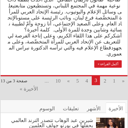
نوعية مهمة في المجتمع اللبناني، وتستطيعون متابعتيعل
ى وسائل الإعلام واليوتيوب. رئيسة الإتحاد العربي للمرأ
ة المتخصِّصة فرع لبنان، ونائب الرئيسة على مستوىالإتح
اد العام. وعلى الصعيد الإجتماعي، أنا زوجة وأمّ لطبيبة ن
سائية وشابين وجدة للمرة الأولى. كلمة أخيرة؟
أشكركم على هذا اللقاء الكريم، وعلى إتاحة الفرصة لي
للتعريف عن الإتحاد العربي للمرأة المتخصِّصة، وعلى م
جهودقطاع الإعلام فيه والتي ترأسه الدكتورة نبراس الم
عموري.
أكمل القراءة »
3
...
10
»
5
4
2
1
«
صفحة 3 من 13
الأخيرة »
الأخيرة
الأشهر
تعليقات
الوسوم
شيرين عبد الوهاب تتصدر الترند العالمي
بحفلها في بورتو جولف العلمين