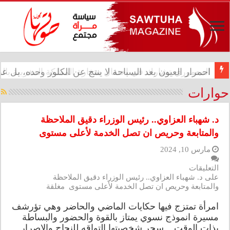
المعموري تشارك في احتفال سفارة المملكة المغربية بالذكرى الـ27 لع
احمرار العيون بعد السباحة لا ينتج عن الكلور وحده، بل
حوارات
د. شهباء العزاوي.. رئيس الوزراء دقيق الملاحظة
والمتابعة وحريص ان تصل الخدمة لأعلى مستوى
مارس 10, 2024
التعليقات
على د. شهباء العزاوي.. رئيس الوزراء دقيق الملاحظة
والمتابعة وحريص ان تصل الخدمة لأعلى مستوى مغلقة
امرأة تمتزج فيها حكايات الماضي والحاضر وهي تؤرشف
مسيرة انموذج نسوي يمتاز بالقوة والحضور والبساطة
بذات الوقت .. سحر شخصيتها التواقه للنجاح والإصرار