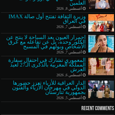
العلمين
أغسطس 8, 2026
وزيرة الثقافة تفتتح أول صالة IMAX
في العراق
أغسطس 7, 2026
احمرار العيون بعد السباحة لا ينتج عن
الكلور وحده، بل عن تفاعله مع عرق
الأشخاص وبولهم في المسبح
أغسطس 7, 2026
المعموري تشارك في احتفال سفارة
المملكة المغربية بالذكرى الـ27 لعيد
العرش
أغسطس 6, 2026
الدار العراقية للأزياء تعزز حضورها
الدولي في مهرجان الأزياء والفنون
بجمهورية تتارستان
أغسطس 5, 2026
Recent Comments