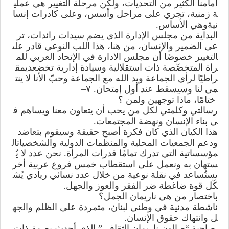
أمامنا الكثير من التحديات، ولكن مرحلة التغيير هي عملي
ة زمنية، تجري على مراحل وأسس، وعلى كادرات إنسا
نيةوهي الأساس.
البداية من مجلس الإدارة الذي يضم سيدات رائدات، تر
عى الضمير والإنسان، من هنا، هذا اللب النوعي قادر على
التغيير خصوصًا أن مجلس الادارة في الإتحاد العربي للم
راة المتخصِّصة ذات استقلالية وسيادة إدارية تخضعديمق
راطيًا لرأي الجماعة ويد الله مع الجماعة وحبّ الأنا لا ينت
مي لنا وسيسقط عند أول إمتحان. ٧–
ختامًا، ماذا توجهين ولمن ؟
رسالتي وكلمتي لكل من يحب أن يتعاون معنا ويساهم ف
ي بناء الإنسان ونهضة المجتمعات.
هذا الكيان الذي كان فكرة أصبح حقيقة وسيقوم بتعاضد
ودعم الجمعيات المحلية والمنظمات الدولية والشخصياتال
مؤسساتية التي تدرك تمامًا قدرات المرأة. نحن عدد لا يُ
ستهان به ونعمل على استقطاب خمس فروع عربية أخر
ىستُساعد في نقلة نوعية من خلال عدد نسائي ريادي يُش
كّل قوة ضاغطة ضر الفقر والعوز والجهل.
باختصار من هي ناريمان الجمل؟
ناشطة مدنية في وطني لبنان، متمردة على الظلم والجه
ل وانتهاك حقوق الإنسان.
صاحبة “صالون ناريمان الثقافي” الذي أحدث بصمة ذات