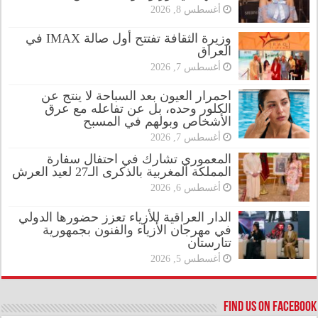
أغسطس 8, 2026
وزيرة الثقافة تفتتح أول صالة IMAX في
العراق
أغسطس 7, 2026
احمرار العيون بعد السباحة لا ينتج عن
الكلور وحده، بل عن تفاعله مع عرق
الأشخاص وبولهم في المسبح
أغسطس 7, 2026
المعموري تشارك في احتفال سفارة
المملكة المغربية بالذكرى الـ27 لعيد العرش
أغسطس 6, 2026
الدار العراقية للأزياء تعزز حضورها الدولي
في مهرجان الأزياء والفنون بجمهورية
تتارستان
أغسطس 5, 2026
Find us on Facebook