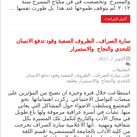
والمسرح وتخصصت في فن مكياج المسرح سنة
٢٠١٢. لم يتوقف طموحها عند هذا بل طورت نفسها …
أكمل القراءة »
سارة الصراف.. الظروف الصعبة وقود تدفع الانسان
للتحدي والنجاح والاستمرار
أكتوبر 2, 2023
التعليقات
على سارة الصراف.. الظروف الصعبة وقود تدفع الانسان
للتحدي والنجاح والاستمرار مغلقة
استطاعت خلال فترة وجيزة ان تصبح من المؤثرين على
منصات التواصل الاجتماعي ركزت اهتماماتها نحو
المجتمع وسلطت الاضواء حول المشاكل التي يعاني
منها. نشأت في أسرة عراقية مرموقة ولها باع طويل
في مجال الأدب والتاريخ لتكمل تلك المسيرة بكل
شفافية ومهنية ..انها الاعلامية سارة الصراف تخرجت
من كلية الآداب بالجامعة المستنصرية /قسم اللغة