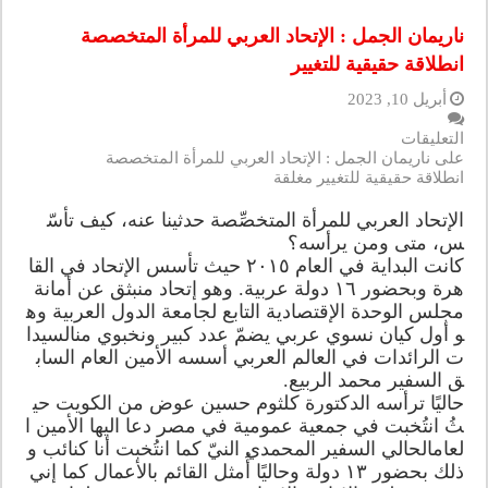
ناريمان الجمل : الإتحاد العربي للمرأة المتخصصة
انطلاقة حقيقية للتغيير
أبريل 10, 2023
التعليقات
على ناريمان الجمل : الإتحاد العربي للمرأة المتخصصة
انطلاقة حقيقية للتغيير مغلقة
الإتحاد العربي للمرأة المتخصِّصة حدثينا عنه، كيف تأسّ
س، متى ومن يرأسه؟
كانت البداية في العام ٢٠١٥ حيث تأسس الإتحاد في القا
هرة وبحضور ١٦ دولة عربية. وهو إتحاد منبثق عن أمانة
مجلس الوحدة الإقتصادية التابع لجامعة الدول العربية وه
و أول كيان نسوي عربي يضمّ عدد كبير ونخبوي منالسيدا
ت الرائدات في العالم العربي أسسه الأمين العام الساب
ق السفير محمد الربيع.
حاليًا ترأسه الدكتورة كلثوم حسين عوض من الكويت حي
ثُ انتُخبت في جمعية عمومية في مصر دعا اليها الأمين ا
لعامالحالي السفير المحمدي النيّ كما انتُخبت أنا كنائب و
ذلك بحضور ١٣ دولة وحاليًا أُمثل القائم بالأعمال كما إني