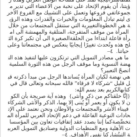
ؤيتنا، أن يقوم الإتحاد على نخبة من الاعضاء التي تدير م
جموعاتفي فروعها وتعمل على التشبيك مع الفروع الأخر
ى ليتم تبادل المعلومات والخبرات والقدرات وهذه الرؤي
ة هي الخطوةالتغييرية التي ستنقل المجتمعات من خلال
المرأة من موقف المتفرجة، المتلقية والمهمشة الى ام
رأة فاعلة ابتداءا من الحلقةالصغيرة الى أن تكبر كرة الث
لج هذه وتُحدث تغييرًا إيجابيًا ينعكس في مجتمعاتنا وعلى
حياتنا. ٤–
ما هي مصادر التمويل التي ترتكزون عليها لتنفيذ هذه الن
هضة النسوية وما موقف الرجل من هذه الثورة السلمية
انصحّ التعبير؟
هي نهضة لكيان المرأة يُساندها الرجل من مبدأ ذكرته قب
ل قليل “شركاء لا فرقاء” فالله سبحانه وتعالى قال في
كتابهالكريم بعد بسم الله:
{إنَّا خلقناكم من ذكرٍ وأُنثى} وهذه آية صريحة بأن الكو
ن لا يكون أو يعمر أو يُبنى إلا بهما، الذكر والأنثى الشركاء
فيبناء الأُسَر والمجتمعات والأوطان ونحن نعتمد على الإت
حادات النوعية الفاعلة في دعم الإتحاد العربي للمرأة الم
تخصِّصةكما إننا بصدد عقد إتفاقيات تعاون بين المؤسسا
ت الأهلية ومع المنظمات الدولية وصناديق التمويل العربي
ة التيتُشاركنا نفس الأهداف. ٤–