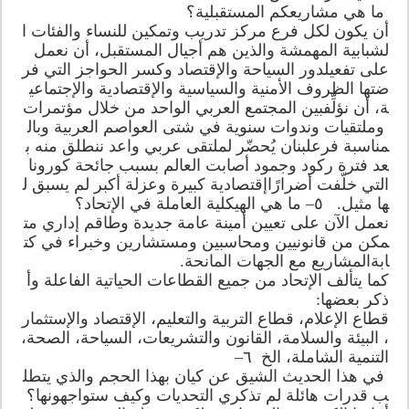
ما هي مشاريعكم المستقبلية؟
أن يكون لكل فرع مركز تدريب وتمكين للنساء والفئات ا
لشبابية المهمشة والذين هم أجيال المستقبل، أن نعمل
على تفعيلدور السياحة والإقتصاد وكسر الحواجز التي فر
ضتها الظروف الأمنية والسياسية والإقتصادية والإجتماعي
ة، أن نؤلِّفبين المجتمع العربي الواحد من خلال مؤتمرات
وملتقيات وندوات سنوية في شتى العواصم العربية وبال
مناسبة فرعلبنان يُحضّر لملتقى عربي واعد ننطلق منه ب
عد فترة ركود وجمود أصابت العالم بسبب جائحة كورونا
التي خلّفت أضرارًاإقتصادية كبيرة وعزلة أكبر لم يسبق ل
ها مثيل. ٥– ما هي الهيكلية العاملة في الإتحاد؟
نعمل الآن على تعيين أمينة عامة جديدة وطاقم إداري مت
مكن من قانونيين ومحاسبين ومستشارين وخبراء في كت
ابةالمشاريع مع الجهات المانحة.
كما يتألف الإتحاد من جميع القطاعات الحياتية الفاعلة وأ
ذكر بعضها:
قطاع الإعلام، قطاع التربية والتعليم، الإقتصاد والإستثمار
، البيئة والسلامة، القانون والتشريعات، السياحة، الصحة،
التنمية الشاملة، الخ ٦–
في هذا الحديث الشيق عن كيان بهذا الحجم والذي يتطل
ب قدرات هائلة لم تذكري التحديات وكيف ستواجهونها؟