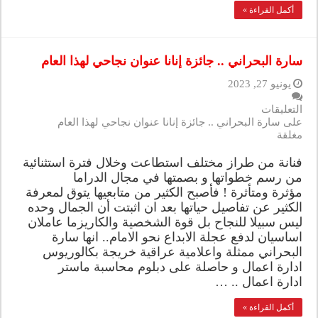
أكمل القراءة »
سارة البحراني .. جائزة إنانا عنوان نجاحي لهذا العام
يونيو 27, 2023
التعليقات
على سارة البحراني .. جائزة إنانا عنوان نجاحي لهذا العام
مغلقة
فنانة من طراز مختلف استطاعت وخلال فترة استثنائية
من رسم خطواتها و بصمتها في مجال الدراما
مؤثرة ومتأثرة ! فأصبح الكثير من متابعيها يتوق لمعرفة
الكثير عن تفاصيل حياتها بعد ان اثبتت أن الجمال وحده
ليس سبيلا للنجاح بل قوة الشخصية والكاريزما عاملان
اساسيان لدفع عجلة الابداع نحو الامام.. انها سارة
البحراني ممثلة واعلامية عراقية خريجة بكالوريوس
ادارة اعمال و حاصلة على دبلوم محاسبة ماستر
ادارة اعمال .. …
أكمل القراءة »