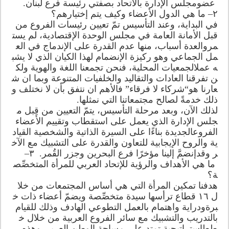
عضومجلس الإدارة بالاتحاد بصفتي رئيسة فرع لبنان.
٢– ما هي الدول الأعضاء وكيف يتم إختيارهم؟
في البداية، وعند التأسيس تمّ تعيين رئيسات الفروع من
قبل الأمانة العامة في مجلس الوحدة الإقتصادية، لم يست
مروالعدة أسباب، منها عدم القدرة على الإندماج في الع
مل الجماعي وهو ركيزة الإنضمام لهذا الكيان الذي لا يشب
ه عملالجمعيات المحلية، فنحن تجمعنا اللغة والهوية ولك
ن تفرقنا العادات والتقاليد والخلفيات المتنوعة وبما ان ش
عارنا هو“شركاء لا فرقاء” فالأهم ان نتفق بأن لا نختلف و
ذلك خدمةً لصالح مجتمعاتنا التي نمثلها.
لذلك الآن، وبعد مرحلة التأسيس، يتمّ التعيين من قِبل م
جلس الإدارة الذي يعمل على استقطاب وتقييم الأعضاء
الفروعالجديدة بناءًا على السيرة الذاتية والشخصية القياد
ية والروح الإيجابية للتعاون والقدرة على التشبيك مع الآخ
ر وقدإنضمَّ إلينا مؤخرًا فرع البحرين وجزر القُمر. ٣–
ما هي الأهداف والرؤية للإتحاد العربي للمرأة المتخصِّص
ة؟
هدفنا تمكين المرأة التي هي أساس المجتمعات من خلا
ل ١٦ قطاع ترأسها سيدة متخصِّصة ويضمّ أعضاء ذات خ
برةودراية واهتمام بالعمل التطوعي الهادف وذلك للقيام
بالتدريب والتشبيك مع سائر الفروع العربية من خلال خ
ططاستراتيجية تمتد على مساحة الوطن العربي وهذه ر