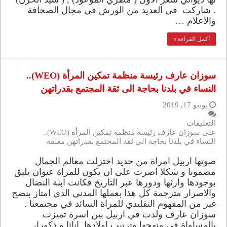
. شاركت في العديد من الورش في مجال الصحافة
والاعلام …
أكمل القراءة »
سوزان عارف رئيسة منظمة تمكين المرأة (WEO)..
النساء في بلدنا بحاجة الى ثقة المجتمع بقدراتهن
يونيو 17, 2019
التعليقات
على سوزان عارف رئيسة منظمة تمكين المرأة (WEO)..
النساء في بلدنا بحاجة الى ثقة المجتمع بقدراتهن مغلقة
صوتها اربيل امراة من حديد اختزلت معالم الجمال
مضمونا و شكلا اصرت على ان يكون للمراة عنوان يليق
بوجودها وارثها ودورها عبر التاريخ فكانت ابنة النضال
والاصرار مترجمة كل هذا بعملها المدني الذي امتاز بنضج
غير من المفهوم التقليدي للمراة السائد في مجتمعنا .
سوزان عارف ولدت في اربيل بين اسرة تميزت
بالمساواة في منهجها وترتيب اولادها اناثا و ذكورا، …