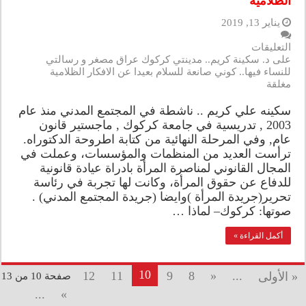
الظلامية
يناير 13, 2019
التعليقات
على د. سكينة كريم.. مدينتي كركوك عراق مصغر و رسالتي
للنساء فيها.. كوني صانعة للسلام بعيدا عن الافكار الظلامية
مغلقة
سكينه علي كريم .. ناشطة في المجتمع المدني منذ عام
2003 , تدريسية في جامعة كركوك , ماجستير قانون
عام, وفي المرحلة النهائية من كتابة اطروحة الدكتوراه.
ترأست العديد من المنظمات والمؤسسات، وعملت في
المجال القانوني لمناصرة المرأة بادراة عيادة قانونية
للدفاع عن حقوق المرأة، وكانت لها تجربة في رئاسة
تحرير(جريدة المرأة )وايضا (جريدة المجتمع المدني) .
صوتها: كركوك– لماذا …
أكمل القراءة »
10
12
11
9
8
«
...
« الأولى
صفحة 10 من 13
...
»