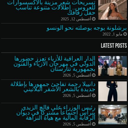
تسريحات شعر مزينة بالأكسسوارات
للعروس.. إطلالات متنوعة تناسب
حفل زفافك
أغسطس 12, 2025
برشلونة يوجه بوصلته نحو الونسو
مايو 1, 2022
Latest Posts
الدار العراقية للأزياء تعزز حضورها
الدولي في مهرجان الأزياء والفنون
بجمهورية تتارستان
أغسطس 5, 2026
دانييلا رحمة تفاجئ جمهورها بإطلالة
جديدة بالشعر الأشقر البلاتيني
أغسطس 5, 2026
رئيس الوزراء علي فالح الزيدي
يترأس اجتماعاً مشتركاً في ديوان
الرقابة المالية مع هيأة النزاهة
أغسطس 5, 2026