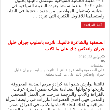
!! ** مدينة الحبانية السياحية سيكتمل تأهيلها بحلول
العام ٢٠٢٠.. عندما سمعنا بعودة المدينة السياحية في
الحبانية لإستقبال المواطنين من جديد ، خشينا في البداية
واستسلمنا للاقاويل الكثيرة التي تتردد …
أكمل القراءة »
الصحفية والشاعرة فالنتينا.. تاثرت باسلوب جبران خليل
جبران وانعكس ذلك على ما اكتب
يوليو 23, 2019
التعليقات
على الصحفية والشاعرة فالنتينا.. تاثرت باسلوب جبران خليل
جبران وانعكس ذلك على ما اكتب مغلقة
فالنتينا يوارش هيدو ابنة كرادة مريم المدينة المعروفة
بتاريخها وعوائلها البغدادية نشأت ضمن اسرة عرفت
بالقراءة والادب والترجمة تدرجت في العمل الصحفي
والمدني فهي احدى العضوات البارزات في رابطة المرأة
العراقية و كذلك اتحاد الادباء والكتاب في العراق صدر
لها ديواني شعر الاول ( مطري الموعود) , ( سيد الحزن)