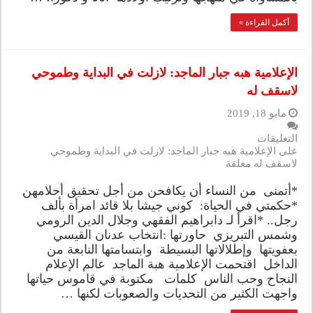
أكمل القراءة »
الإعلامية هبه جبار الماجد: لازلت في البداية وطموحي
لاسقف له
مايو 18, 2019
التعليقات
على الإعلامية هبه جبار الماجد: لازلت في البداية وطموحي
لاسقف له مغلقة
*أتمنى من النساء أن يكافحن من أجل تحقيق أحلامهن
*حكمتي في الحياة: كوني جيشا بلا قائد امرأة بألف
رجل.. *اقرأ لـ دابراهيم الفقهي وجلال الدين الرومي
وشمس التبريزي حاورتها :انتخاب عدنان القيسي
بعفويتها وإطلالاتها البسيطة وابتسامتها النابعة من
الداخل اقتحمت الإعلامية هبة الماجد عالم الإعلام
النجاح وحب الناس كلمات مكتوبة في قاموس حياتها
واجهت الكثير من التحديات والصعوبات لكنها …