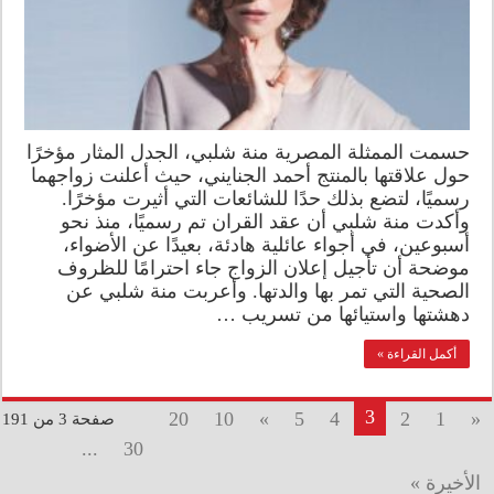
حسمت الممثلة المصرية منة شلبي، الجدل المثار مؤخرًا
حول علاقتها بالمنتج أحمد الجنايني، حيث أعلنت زواجهما
رسميًا، لتضع بذلك حدًا للشائعات التي أثيرت مؤخرًا.
وأكدت منة شلبي أن عقد القران تم رسميًا، منذ نحو
أسبوعين، في أجواء عائلية هادئة، بعيدًا عن الأضواء،
موضحة أن تأجيل إعلان الزواج جاء احترامًا للظروف
الصحية التي تمر بها والدتها. وأعربت منة شلبي عن
دهشتها واستيائها من تسريب …
أكمل القراءة »
3
20
10
»
5
4
2
1
«
صفحة 3 من 191
...
30
الأخيرة »