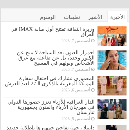
الأخيرة
الأشهر
تعليقات
الوسوم
وزيرة الثقافة تفتتح أول صالة IMAX في
العراق
أغسطس 7, 2026
احمرار العيون بعد السباحة لا ينتج عن
الكلور وحده، بل عن تفاعله مع عرق
الأشخاص وبولهم في المسبح
أغسطس 7, 2026
المعموري تشارك في احتفال سفارة
المملكة المغربية بالذكرى الـ27 لعيد العرش
أغسطس 6, 2026
الدار العراقية للأزياء تعزز حضورها الدولي
في مهرجان الأزياء والفنون بجمهورية
تتارستان
أغسطس 5, 2026
دانييلا رحمة تفاجئ جمهورها بإطلالة جديدة