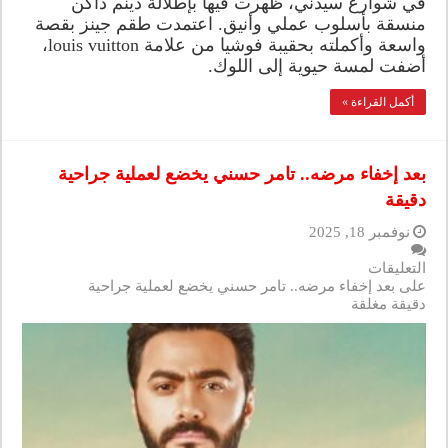
في شوارع سيدني، ظهرت فيها بإطلالة دينم داكن
منسقة بأسلوب عملي وأنيق. اعتمدت طقم جينز بقصة
واسعة وأكملته بحقيبة فوشيا من علامة louis vuitton،
أضفت لمسة حيوية إلى اللوك.
أكمل القراءة »
بعد إخفاء مرضه.. تامر حسني يخضع لعملية جراحية
دقيقة
نوفمبر 18, 2025
التعليقات
على بعد إخفاء مرضه.. تامر حسني يخضع لعملية جراحية
دقيقة مغلقة