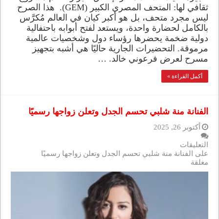
ثقافي لها: المتحف المصري الكبير (GEM). هذا الصرح
ليس مجرد متحف، بل هو أكبر كيان في العالم مُكرَّس
بالكامل لحضارة واحدة، ويستعد لفتح أبوابه باحتفالية
دولية ضخمة يحضرها رؤساء دول وشخصيات عالمية
مرموقة. التحضيرات الجارية حاليًا هي أشبه بتجهيز
مسرح لعرض فرعوني خالد. …
أكمل القراءة »
الفنانة منة شلبي تحسم الجدل وتعلن زواجها رسميًا
أكتوبر 26, 2025
التعليقات
على الفنانة منة شلبي تحسم الجدل وتعلن زواجها رسميًا
مغلقة