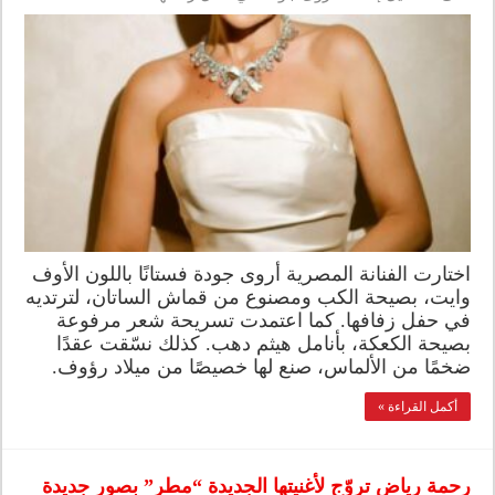
اختارت الفنانة المصرية أروى جودة فستانًا باللون الأوف
وايت، بصيحة الكب ومصنوع من قماش الساتان، لترتديه
في حفل زفافها. كما اعتمدت تسريحة شعر مرفوعة
بصيحة الكعكة، بأنامل هيثم دهب. كذلك نسّقت عقدًا
ضخمًا من الألماس، صنع لها خصيصًا من ميلاد رؤوف.
أكمل القراءة »
رحمة رياض تروّج لأغنيتها الجديدة “مطر” بصور جديدة