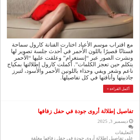
مع اقتراب موسم الأعياد اختارت الفنانة كارول سماحة
فستانًا قصيرًا باللون الأحمر في أحدث جلسة تصوير لها
ونشرت الصور عبر “إنستغرام” وعلقت عليها “الأحمر
يتكلم حين تعجز الكلمات”. أكملت كارول إطلالتها بمكياج
ناعم وشعر ويفي وحذاء باللونين الأحمر والأسود، لتبرز
جاذبيتها وأناقتها في كل تفاصيلها.
أكمل القراءة »
تفاصيل إطلالة أروى جودة في حفل زفافها
ديسمبر 3, 2025
التعليقات
على تفاصيل إطلالة أروى جودة في حفل زفافها مغلقة