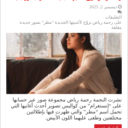
ديسمبر 2, 2025
التعليقات
على رحمة رياض تروّج لأغنيتها الجديدة “مطر” بصور جديدة
مغلقة
نشرت النجمة رحمة رياض مجموعة صور عبر حسابها
على “إنستغرام” من كواليس تصوير أحدث أغانيها التي
تحمل اسم “مطر” والتي ظهرت فيها بإطلالتين
مختلفتين وطغى عليهما اللون الأبيض.