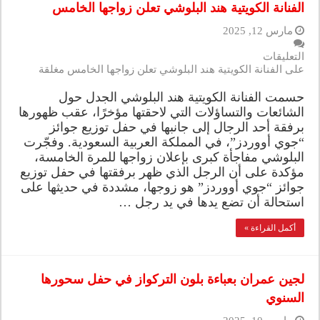
الفنانة الكويتية هند البلوشي تعلن زواجها الخامس
مارس 12, 2025
التعليقات
على الفنانة الكويتية هند البلوشي تعلن زواجها الخامس مغلقة
حسمت الفنانة الكويتية هند البلوشي الجدل حول
الشائعات والتساؤلات التي لاحقتها مؤخرًا، عقب ظهورها
برفقة أحد الرجال إلى جانبها في حفل توزيع جوائز
“جوي أووردز”، في المملكة العربية السعودية. وفجّرت
البلوشي مفاجأة كبرى بإعلان زواجها للمرة الخامسة،
مؤكدة على أن الرجل الذي ظهر برفقتها في حفل توزيع
جوائز “جوي أووردز” هو زوجها، مشددة في حديثها على
استحالة أن تضع يدها في يد رجل …
أكمل القراءة »
لجين عمران بعباءة بلون التركواز في حفل سحورها
السنوي