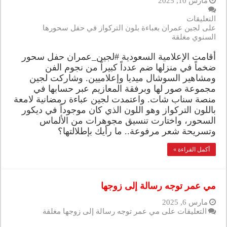
مارس 10, 2025
التعليقات
على لجين عمران بعباءة بلون التركواز في حفل سحورها
السنوي مغلقة
أقامت الإعلامية السعودية #لجين_عمران حفل سحور
ضخماً في منزلها ضم عدداً كبيراً من نجوم الفن
ومشاهير السوشال ميديا وإعلاميين. وشاركت لجين
مجموعة صور لها وبرفقة المعازيم عبر حسابها في
منصة سناب شات. واعتمدت لجين عباءة رمضانية لامعة
باللون التركواز وهو اللون الذي كان موجوداً في ديكور
السحور، واختارت تنسيق مجوهرات من الألماس
وتسريحة شعر مرفوعة.. ما رأيك بإطلالتها؟
أكمل القراءة »
مي عمر توجه رسالة إلى زوجها
مارس 6, 2025
التعليقات
على مي عمر توجه رسالة إلى زوجها مغلقة