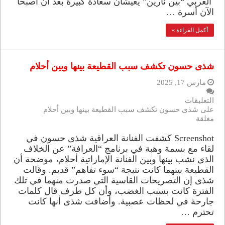
العربي “بين نارين” يعيشان سعادة كبيرة بعد أن أصبحا
الآن أسرة …
أكمل القراءة »
شذى حسون تكشف سبب القطيعة بينها وبين أحلام
مارس 17, 2025
التعليقات
على شذى حسون تكشف سبب القطيعة بينها وبين أحلام
مغلقة
Screenshot كشفت الفنانة العراقية شذى حسون في
لقاء مع بسمة وهبة في برنامج “العرافة” عن الخلاف
الذي نشب بينها وبين الفنانة الإماراتية أحلام، موضحة أن
القطيعة بينهما كانت نتيجة “سوء تفاهم” قديم. وقالت
شذى إن التصريحات القاسية التي صدرت منهما في تلك
الفترة كانت بسبب الغضب، وأن كل طرف قال كلمات
جارحة في لحظات عصبية. وأضافت شذى أنها كانت
تحترم …