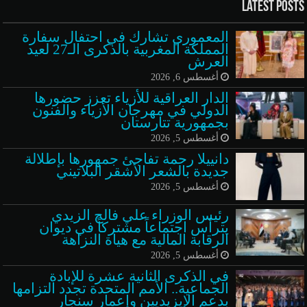
Latest Posts
المعموري تشارك في احتفال سفارة
المملكة المغربية بالذكرى الـ27 لعيد
العرش
أغسطس 6, 2026
الدار العراقية للأزياء تعزز حضورها
الدولي في مهرجان الأزياء والفنون
بجمهورية تتارستان
أغسطس 5, 2026
دانييلا رحمة تفاجئ جمهورها بإطلالة
جديدة بالشعر الأشقر البلاتيني
أغسطس 5, 2026
رئيس الوزراء علي فالح الزيدي
يترأس اجتماعاً مشتركاً في ديوان
الرقابة المالية مع هيأة النزاهة
أغسطس 5, 2026
في الذكرى الثانية عشرة للإبادة
الجماعية.. الأمم المتحدة تجدد التزامها
بدعم الإيزيديين وإعمار سنجار