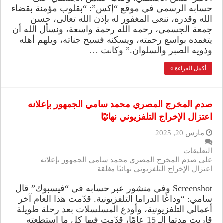
حسابه الرسمي في موقع “إكس”: “بقلوب مؤمنة بقضاء
الله وقدره، ننعى المغفور له بإذن الله تعالى، حسن
جمعة الجسمي، رحمه الله رحمة واسعة، ونسأل الله أن
يتغمده بواسع رحمته، ويسكنه فسيح جناته، ويلهم أهله
وذويه الصبر والسلوان.” وكانت …
أكمل القراءة »
صدم المخرج المصري محمد سامي الجمهور بإعلانه
اعتزال الإخراج التلفزيوني نهائيًا
مارس 20, 2025
التعليقات
على صدم المخرج المصري محمد سامي الجمهور بإعلانه
اعتزال الإخراج التلفزيوني نهائيًا مغلقة
Screenshot وفي منشور عبر حسابه في “فيسبوك” قال
سامي: “وداعًا الدراما التلفزيونية. قدّمت هذا العام آخر
أعمالي التلفزيونية، وأودع المسلسلات بعد رحلة طويلة
قاربت مدتها الـ 15 عامًا، قدّمت فيها كل ما استطعته