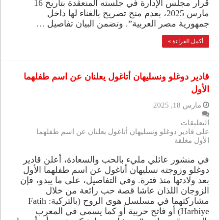
قرار مجلس الإدارة في جلسته المنعقدة بتاريخ 16
مارس 2025، بعدم منح تصريح بالغناء لها داخل
جمهورية مصر العربية”. وتضمن البيان تفاصيل …
أكمل القراءة »
قادير دوغلو ونسليهان أتاغول يعلنان عن اسم طفلهما
الأول
مارس 18, 2025
التعليقات
على قادير دوغلو ونسليهان أتاغول يعلنان عن اسم طفلهما
الأول مغلقة
في منشور عائلي مليء بالحب والسعادة، أعلن قادير
دوغلو وزوجته نسليهان أتاغول عن اسم طفلهما الأول
بعد ولادتها منذ فترة. وفي التفاصيل، على ما يبدو، فإن
الزوجان اللذان عاشا قصة حب رائعة من خلال
مشاركتهما في مسلسل هوى الروح (بالتركية: Fatih
Harbiye)‏ أو فاتح حربية أو كما يسمى في المعرب