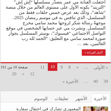
احتفلت الفنانة مي عمر بتصدّر مسلسلها “إش إش”
“التريند” بكونه الأول على مستوى العالم من خلال منصة
“شاهد”، وذلك بعد عرض خمس حلقات فقط من
المسلسل، الذي تنافس به في موسم رمضان 2025،
موجهةً رسالة شكر لزوجها محمد سامي مخرج
المسلسل. ونشرت مي عبر حسابها الشخصي في موقع
التواصل الاجتماعي “فيسبوك”، بوستر المسلسل بجوار
صورة لمحمد سامي مع التعليق: “الحمد لله رب
العالمين، بعد …
أكمل القراءة »
10
11
9
8
«
...
« الأولى
صفحة 10 من 191
20
»
12
...
40
30
الأخيرة »
الأخيرة
الأشهر
تعليقات
الوسوم
المعموري تشارك في احتفال سفارة