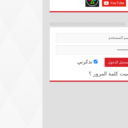
تذكرني
يت كلمة المرور ؟