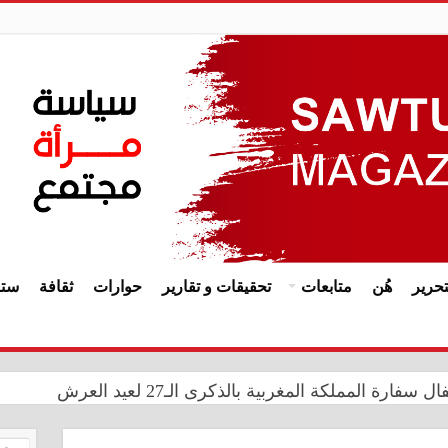
حرير
هُن
متابعات
تحقيقات و تقارير
حوارات
ثقافة
ستا
ة المملكة المغربية بالذكرى الـ27 لعيد العرش
زز حضورها الدولي في مهرجان الأزياء والفنون بجمهورية تتارستان