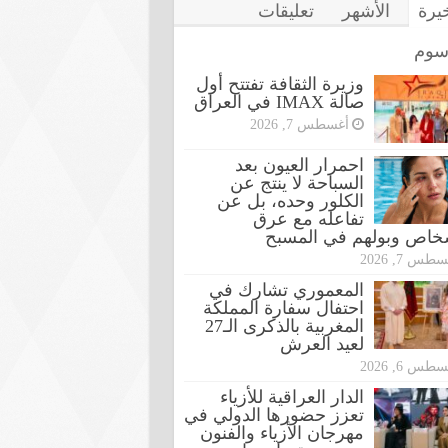
خيرة
الأشهر
تعليقات
سوم
وزيرة الثقافة تفتتح أول
صالة IMAX في العراق
أغسطس 7, 2026
احمرار العيون بعد
السباحة لا ينتج عن
الكلور وحده، بل عن
تفاعله مع عرق
شخاص وبولهم في المسبح
طس 7, 2026
المعموري تشارك في
احتفال سفارة المملكة
المغربية بالذكرى الـ27
لعيد العرش
طس 6, 2026
الدار العراقية للأزياء
تعزز حضورها الدولي في
مهرجان الأزياء والفنون