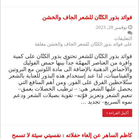
فوائد بذور الكتّان للشعر الجاف والخشن
نوفمبر 28, 2023
التعليقات
على فوائد بذور الكتّان للشعر الجاف والخشن مغلقة
فوائد بذور الكتّان للشعر تحتوي بذور الكتّان على كمية
وافرة من العناصر المهمّة جداً بينها حمض الفوليك
والأحماض الدهنية بالإضافة الى مادة اللوتين مع البروتين
والفيتامينات، لذا عند إستخدام هذه البذور للعناية بالشعر
ستُلاحظين الفرق على الفور. ومن أهم المنافع التي
يحصل عليها الشعر هي: – ترطيب الخصلات بعمق–
تنعيم الشعر وتعزيز قوّته– تقوية بصيلات الشعر ودعم
نموه السريع– تجديد …
أكمل القراءة »
كاظم الساهر عن إلغاء حفلاته : نفسيتي سيئة لا تسمح