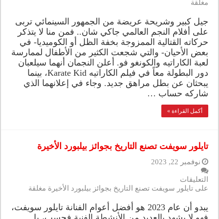
مغلقة
جيل كبير وشريحة عريضة من الجمهور السينمائي تربى
على أفلام النجم العالمي جاكي شان.. فمن منا لا يتذكر
حركاته القتالية الممزوجة بخفة الظل أو الكوميديا- في
بعض الأحيان- والتي شجعت الكثير من الأطفال لممارسة
لعبة الكاراتيه والكونغو فو. أعلن النجمان أنهما سيلعبان
دور البطولة معاً في فيلم الكاراتيه Karate Kid، بينما
يبحثان عن بطل مراهق جديد. وجاء في إعلانهما الذي
شاركه حساب …
أكمل القراءة »
تايلور سويفت تصنع التاريخ بجوائز بيلبورد الأخيرة
نوفمبر 22, 2023
التعليقات
على تايلور سويفت تصنع التاريخ بجوائز بيلبورد الأخيرة مغلقة
يبدو أن عام 2023 هو أفضل أعوام الفنانة تايلور سويفت،
فهو لا يشهد بالعديد من الأنشطة الفنية فحسب، بل