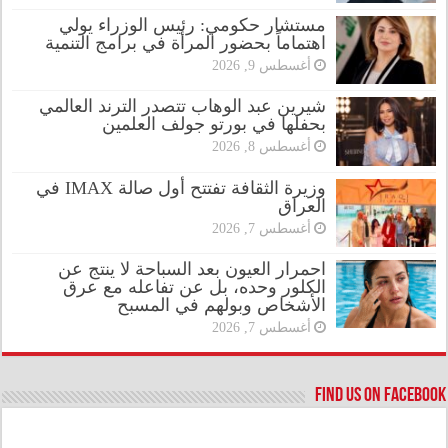
مستشار حكومي: رئيس الوزراء يولي
اهتماماً بحضور المرأة في برامج التنمية
أغسطس 9, 2026
شيرين عبد الوهاب تتصدر الترند العالمي
بحفلها في بورتو جولف العلمين
أغسطس 8, 2026
وزيرة الثقافة تفتتح أول صالة IMAX في
العراق
أغسطس 7, 2026
احمرار العيون بعد السباحة لا ينتج عن
الكلور وحده، بل عن تفاعله مع عرق
الأشخاص وبولهم في المسبح
أغسطس 7, 2026
Find us on Facebook