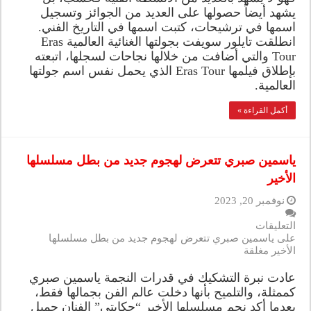
يشهد أيضاً حصولها على العديد من الجوائز وتسجيل
اسمها في ترشيحات، كتبت اسمها في التاريخ الفني.
انطلقت تايلور سويفت بجولتها الغنائية العالمية Eras
Tour والتي أضافت من خلالها نجاحات لسجلها، اتبعته
بإطلاق فيلمها Eras Tour الذي يحمل نفس اسم جولتها
العالمية.
أكمل القراءة »
ياسمين صبري تتعرض لهجوم جديد من بطل مسلسلها
الأخير
نوفمبر 20, 2023
التعليقات
على ياسمين صبري تتعرض لهجوم جديد من بطل مسلسلها
الأخير مغلقة
عادت نبرة التشكيك في قدرات النجمة ياسمين صبري
كممثلة، والتلميح بأنها دخلت عالم الفن بجمالها فقط،
بعدما أكد نجم مسلسلها الأخير “حكايتي” الفنان جميل