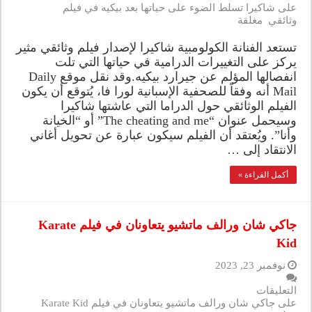
على شاكيرا تسلط الضوء على حياتها بعد بيكيه في فيلم
وثائقي مغلقة
تستعد الفنانة الكولومبية شاكيرا لإصدار فيلم وثائقي مثير
يركز على التغييرات الدرامية في حياتها التي تلت
انفصالها المؤلم عن جيرارد بيكيه.وقد نقل موقع Daily
Mail أنه وفقاً للصحفية الإسبانية لورا فا، يُتوقع أن يكون
الفيلم الوثائقي حول الدراما التي عاشتها شاكيرا
وسيحمل عنوان “The cheating and me” أو “الخيانة
وأنا”. ويُعتقد أن الفيلم سيكون عبارة عن تحويل أغاني
الانتقاد إلى …
أكمل القراءة »
جاكي شان ورالف ماتشيو يتعاونان في فيلم Karate
Kid
نوفمبر 23, 2023
التعليقات
على جاكي شان ورالف ماتشيو يتعاونان في فيلم Karate Kid