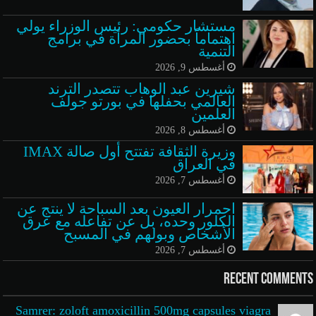
مستشار حكومي: رئيس الوزراء يولي
اهتماماً بحضور المرأة في برامج
التنمية
أغسطس 9, 2026
شيرين عبد الوهاب تتصدر الترند
العالمي بحفلها في بورتو جولف
العلمين
أغسطس 8, 2026
وزيرة الثقافة تفتتح أول صالة IMAX
في العراق
أغسطس 7, 2026
احمرار العيون بعد السباحة لا ينتج عن
الكلور وحده، بل عن تفاعله مع عرق
الأشخاص وبولهم في المسبح
أغسطس 7, 2026
Recent Comments
Samrer: zoloft amoxicillin 500mg capsules viagra