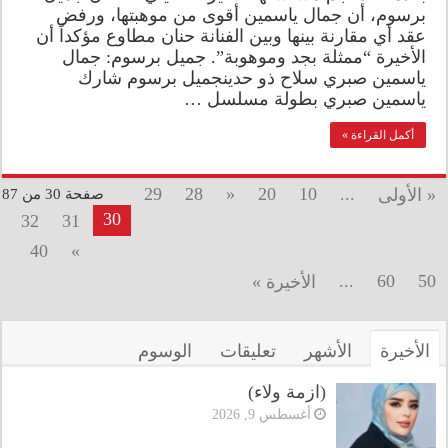
برسوم، أن جمال ياسمين أقوى من موهبتها، ورفض
عقد أي مقارنة بينها وبين الفنانة حنان مطاوع مؤكداً أن
الأخيرة “ممثلة بجد وموهوبة”. جميل برسوم: جمال
ياسمين صبري سلاح ذو حدينجميل برسوم شارك
ياسمين صبري بطولة مسلسل …
أكمل القراءة »
29
28
«
20
10
...
« الأولى
صفحة 30 من 87
30
32
31
40
»
...
60
50
الأخيرة »
الأخيرة
الأشهر
تعليقات
الوسوم
(ازمة ولاء)
أغسطس 9, 2026