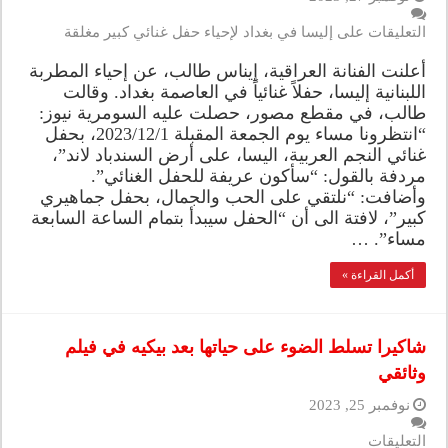
التعليقات
على إليسا في بغداد لإحياء حفل غنائي كبير مغلقة
أعلنت الفنانة العراقية، إيناس طالب، عن إحياء المطربة
اللبنانية إليسا، حفلاً غنائياً في العاصمة بغداد. وقالت
طالب، في مقطع مصور، حصلت عليه السومرية نيوز:
“انتظرونا مساء يوم الجمعة المقبلة 2023/12/1، بحفل
غنائي النجم العربية، اليسا، على أرض السندباد لاند”،
مردفة بالقول: “سأكون عريفة للحفل الغنائي”.
وأضافت: “نلتقي على الحب والجمال، بحفل جماهيري
كبير”، لافتة الى أن “الحفل سيبدأ بتمام الساعة السابعة
مساء”. …
أكمل القراءة »
شاكيرا تسلط الضوء على حياتها بعد بيكيه في فيلم
وثائقي
نوفمبر 25, 2023
التعليقات