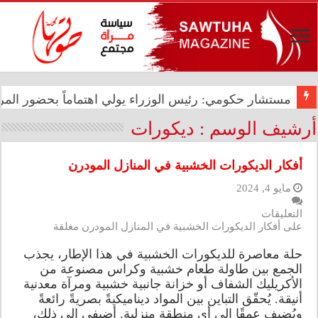
شيرين عبد الوهاب تتصدر الترند العالمي بحفلها في بورتو
مستشار حكومي: رئيس الوزراء يولي اهتماماً بحضور المرأ
أرشيف الوسم :
ديكورات
أفكار الديكورات الخشبية في المنازل المودرن
مايو 4, 2024
التعليقات
على أفكار الديكورات الخشبية في المنازل المودرن مغلقة
حلة معاصرة للديكورات الخشبية في هذا الإطار، يجذب
الجمع بين طاولة طعام خشبية وكراس مصنوعة من
الأكريليك الشفاف أو خزانة جانبية خشبية ومرآة معدنية
أنيقة. يُحقّق التباين بين المواد ديناميكيةً بصريةً رائعةً
ويُضيف عمقًا إلى أي منطقة منزلية. أضيفي إلى ذلك،