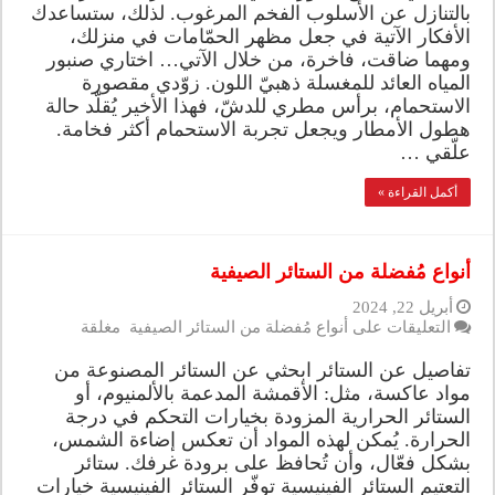
بالتنازل عن الأسلوب الفخم المرغوب. لذلك، ستساعدك
الأفكار الآتية في جعل مظهر الحمّامات في منزلك،
ومهما ضاقت، فاخرة، من خلال الآتي… اختاري صنبور
المياه العائد للمغسلة ذهبيّ اللون. زوّدي مقصورة
الاستحمام، برأس مطري للدشّ، فهذا الأخير يُقلّد حالة
هطول الأمطار ويجعل تجربة الاستحمام أكثر فخامة.
علّقي …
أكمل القراءة »
أنواع مُفضلة من الستائر الصيفية
أبريل 22, 2024
التعليقات
على أنواع مُفضلة من الستائر الصيفية مغلقة
تفاصيل عن الستائر ابحثي عن الستائر المصنوعة من
مواد عاكسة، مثل: الأقمشة المدعمة بالألمنيوم، أو
الستائر الحرارية المزودة بخيارات التحكم في درجة
الحرارة. يُمكن لهذه المواد أن تعكس إضاءة الشمس،
بشكل فعّال، وأن تُحافظ على برودة غرفك. ستائر
التعتيم الستائر الفينيسية توفّر الستائر الفينيسية خيارات