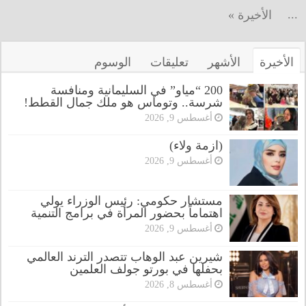
...
الأخيرة »
الأخيرة
الأشهر
تعليقات
الوسوم
200 “مياو” في السليمانية ومنافسة
شرسة.. وتوماس هو ملك جمال القطط!
أغسطس 9, 2026
(ازمة ولاء)
أغسطس 9, 2026
مستشار حكومي: رئيس الوزراء يولي
اهتماماً بحضور المرأة في برامج التنمية
أغسطس 9, 2026
شيرين عبد الوهاب تتصدر الترند العالمي
بحفلها في بورتو جولف العلمين
أغسطس 8, 2026