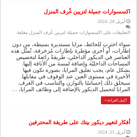
اكسسوارات جميلة لتزيين غُرف المنزل
أبريل 28, 2024
التعليقات
على اكسسوارات جميلة لتزيين غُرف المنزل مغلقة
سواء اخترتِ للحائط، مرايا مستديرة بسيطة، من دون
إطارات، أو أخرى مؤطرة بإطارات مُزخرفة، تُمثّل هذه
العناصر في الديكور الداخلي، طريقةً رائعةً لتخصيص
المساحات الداخليّة وإضافة لمسة من الأناقة إليها.
بشكل عام، يجب تعليق المرايا، بصورة تكون فيها
الأخيرة في مستوى العين عند الوقوف في مقابلها.
سيخلق ذلك إحساسًا بالتوازن والتناسب في الغرف.
المرايا لتجميل الديكور بالإضافة إلى وظائف المرايا، …
أكمل القراءة »
أفكار لتغيير ديكور بيتك على طريقة المحترفين
أبريل 25, 2024