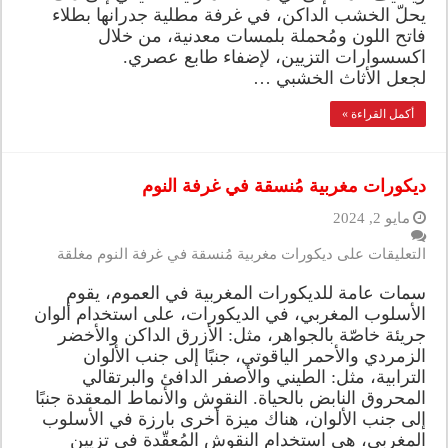
يحلّ الخشب الداكن، في غرفة مطلية جدرانها بطلاء
فاتح اللون ومُحملة بلمسات معدنية، من خلال
اكسسوارات التزيين، لإضفاء طابع عصري.
لجعل الأثاث الخشبي …
أكمل القراءة »
ديكورات مغربية مُنسقة في غرفة النوم
مايو 2, 2024
التعليقات
على ديكورات مغربية مُنسقة في غرفة النوم مغلقة
سمات عامة للديكورات المغربية في العموم، يقوم
الأسلوب المغربي، في الديكورات، على استخدام ألوان
جريئة خاصّة بالجواهر، مثل: الأزرق الداكن والأخضر
الزمردي والأحمر الياقوتي، جنبًا إلى جنب الألوان
الترابية، مثل: الطيني والأصفر الدافئ والبرتقالي
المحروق النابض بالحياة. النقوش والأنماط المعقدة جنبًا
إلى جنب الألوان، هناك ميزة أخرى بارزة في الأسلوب
المغربي، هي استخدام النقوش المُعقّدة في تزيين