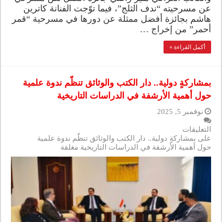
عن مسرحيته “ندف الثلج”، فيما توّجت الفنانة كاترين
هاشم بجائزة أفضل ممثلة عن دورها في مسرحية “قمر
أحمر” من إخراج …
أكمل القراءة »
بمشاركةٍ دولية.. دار الكتب والوثائق تنظّم ندوة علمية
حول أهمية الأرشفة في الدراسات التاريخية
نوفمبر 5, 2025
التعليقات
على بمشاركةٍ دولية.. دار الكتب والوثائق تنظّم ندوة علمية
حول أهمية الأرشفة في الدراسات التاريخية مغلقة