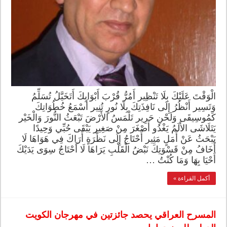
الْوَقْتَ عَلَيْكَ بِلَا تَنْظِير أَمُرُّ قُرْبَ أَبْوَابِكَ أَتَخَيَّلُ تُسَلِّمُ
وَتَسِير أَنْظُرُ إِلَى نَافِذَتِكَ بِلَا نُورٍ تُنِير أَسْمَعُ خُطُوَاتِكَ
كَمُوسِيقَى وَلَحْنِ حَرِير تَلْمَسُ الأَرْضَ تَبْعَثُ النُّورَ وَالْخَيْر
يَتَلَاشَى الأَلَمُ يَغْدُو أَصْغَرَ مِنْ صَغِير يَبْقَى حُبِّي وَحِيدًا
يَبْحَثُ عَنْ أَمَلٍ مَثِير أَحْتَاجُ إِلَى نَظْرَةٍ أَرَاكَ فِي هَوَاهَا لَا
أَخَافُ مِنْ قَسْوَتِكَ نَبْضُ الْقَلْبِ يَرَاهَا لَا أَحْتَاجُ سِوَى يَدَيْكَ
أَحْيَا بِهَا وَمَا كُنْتُ …
أكمل القراءة »
المسرح العراقي يحصد جائزتين في مهرجان الكويت