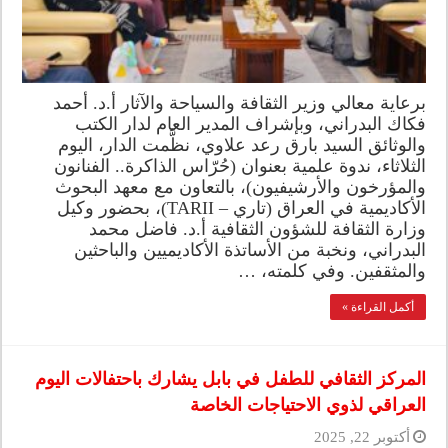
برعاية معالي وزير الثقافة والسياحة والآثار أ.د. أحمد
فكاك البدراني، وبإشراف المدير العام لدار الكتب
والوثائق السيد بارق رعد علاوي، نظَّمت الدار، اليوم
الثلاثاء، ندوة علمية بعنوان (حُرّاس الذاكرة.. الفنانون
والمؤرخون والأرشيفيون)، بالتعاون مع معهد البحوث
الأكاديمية في العراق (تاري – TARII)، بحضور وكيل
وزارة الثقافة للشؤون الثقافية أ.د. فاضل محمد
البدراني، ونخبة من الأساتذة الأكاديميين والباحثين
والمثقفين. وفي كلمته، …
أكمل القراءة »
المركز الثقافي للطفل في بابل يشارك باحتفالات اليوم
العراقي لذوي الاحتياجات الخاصة
أكتوبر 22, 2025