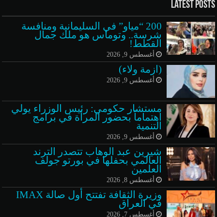
Latest Posts
200 “مياو” في السليمانية ومنافسة
شرسة.. وتوماس هو ملك جمال
القطط!
أغسطس 9, 2026
(ازمة ولاء)
أغسطس 9, 2026
مستشار حكومي: رئيس الوزراء يولي
اهتماماً بحضور المرأة في برامج
التنمية
أغسطس 9, 2026
شيرين عبد الوهاب تتصدر الترند
العالمي بحفلها في بورتو جولف
العلمين
أغسطس 8, 2026
وزيرة الثقافة تفتتح أول صالة IMAX
في العراق
أغسطس 7, 2026