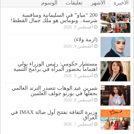
الأخيرة
الأشهر
تعليقات
الوسوم
200 “مياو” في السليمانية ومنافسة
شرسة.. وتوماس هو ملك جمال القطط!
أغسطس 9, 2026
(ازمة ولاء)
أغسطس 9, 2026
مستشار حكومي: رئيس الوزراء يولي
اهتماماً بحضور المرأة في برامج التنمية
أغسطس 9, 2026
شيرين عبد الوهاب تتصدر الترند العالمي
بحفلها في بورتو جولف العلمين
أغسطس 8, 2026
وزيرة الثقافة تفتتح أول صالة IMAX في
العراق
أغسطس 7, 2026