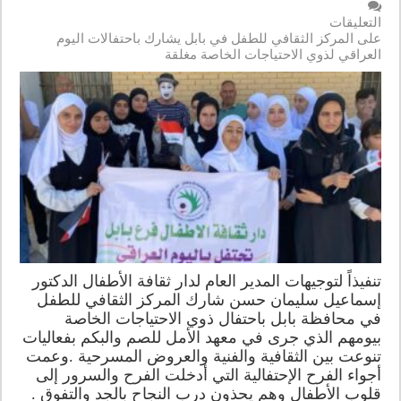
التعليقات
على المركز الثقافي للطفل في بابل يشارك باحتفالات اليوم
العراقي لذوي الاحتياجات الخاصة مغلقة
تنفيذاً لتوجيهات المدير العام لدار ثقافة الأطفال الدكتور
إسماعيل سليمان حسن شارك المركز الثقافي للطفل
في محافظة بابل باحتفال ذوي الاحتياجات الخاصة
بيومهم الذي جرى في معهد الأمل للصم والبكم بفعاليات
تنوعت بين الثقافية والفنية والعروض المسرحية .وعمت
أجواء الفرح الإحتفالية التي أدخلت الفرح والسرور إلى
قلوب الأطفال وهم يحذون درب النجاح بالجد والتفوق .