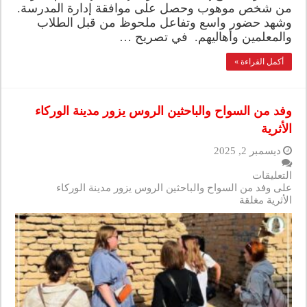
من شخص موهوب وحصل على موافقة إدارة المدرسة.
وشهد حضور واسع وتفاعل ملحوظ من قبل الطلاب
والمعلمين وأهاليهم. في تصريح …
أكمل القراءة »
وفد من السواح والباحثين الروس يزور مدينة الوركاء
الأثرية
ديسمبر 2, 2025
التعليقات
على وفد من السواح والباحثين الروس يزور مدينة الوركاء
الأثرية مغلقة