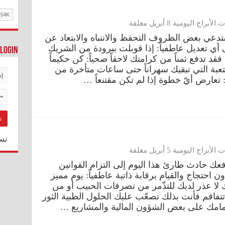
راج اليومية 8 أبريل مغلقة
202-04-08 مهنياً: تستدعي بعض الظروف التحفظ والانتباه والابتعاد عن
 أي تعديل عاطفياً: إذا قوبلت ببرودة من الشريك
Login
فقد تدفع ثمناً من كرامتك لاحقاً صحياً: كن حكيماً
متعبة التي تبقيك سهراناً حتى ساعات متأخرة من
نس
راج اليومية 5 أبريل مغلقة
ء 2023-04-05 مهنياً: يدفعك حادث طارئ هذا اليوم إلى التزام القوانين
ن احتجاج والقيام برقابة ذاتية عاطفياً: يوم مميز
لك لا عذر لديك للتذّمر من تصرفات الحبيب أو من
تتفاقم فأنت بذلك تصعّب عليك الحلول الطبية الثور