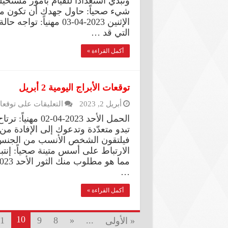
وتبدي استعداداً للقيام بأمور مست
شيء صحياً: حاول جهدك أن تكون متمال
الإثنين 2023-04-03 مهن
التي قد …
أكمل القراءة »
توقعات الأبراج اليومية 2 أبريل
أبريل 2, 2023
التعليقات
على توقعات الأب
الحمل الأحد 023
تبدو متعدّدة وتدعوك إلى الإفادة من
فيلتقون الشخص الأنسب من الجنس 
الارتباط على أسس متينة صحياً: إنتبه
…
أكمل القراءة »
10
1
9
8
«
...
« الأولى