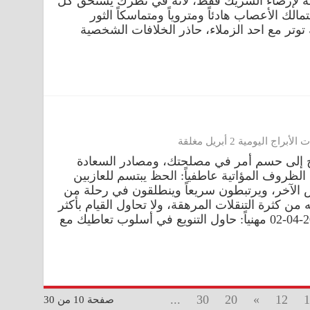
حيلة لإرضاء الشريك فقط، لأنه في نظرك يستحق كل
ك الأعصاب هادئاً ومتروياً ومتماسكاً الثور
ياً: تواجه حالة توتر مع احد الزملاء، حاذر الخلافات الشخصية
راج اليومية 2 أبريل مغلقة
2-04-02 مهنياً: ترتاح إلى حسم أمر في مصلحتك، ومصادر السعادة
 الظروف المؤاتية عاطفياً: الحظ يبتسم للعازبين
الآخر، ويرتبطون سريعاً وينطلقون في رحلة من
 من كثرة التنقلات المرهقة، ولا تحاول القيام بأكثر
مما هو مطلوب منك الثور الأحد 2023-04-02 مهنياً: حاول التنويع في أسلوب تعاطيك مع
...
30
20
»
12
1
صفحة 10 من 30