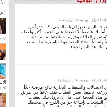
الأ
الو
أبراج اليومية 18 أبريل مغلقة
2023-04-18 مهنياً: قد تواجه اليوم بعض الإرباك المهني، كن حذراً من
أمامك عاطفياً: لا تضغط على الحبيب أكثر واعطه
ستمرار العلاقة وفق ما خططتما له منذ بداية
أغس
اً ونفسياً العلاج الوحيد هو القيام برحلة أو بسفر
أبراج اليومية 16 أبريل مغلقة
الأ
-04-16 مهنياً: تعطي الاتصالات والصفقات التجارية نتائج مرضية جدّاً،
أغس
 زرعته عاطفياً: بعض العقبات تقف عائقاً في طريق
مع هذه العلاقة على أمل أن تزول تلك العقبات
 على التشنجات بإشاعة جو من الفرح في محيطك