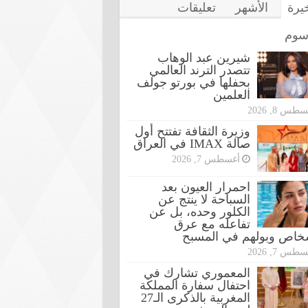
خيرة
الأشهر
تعليقات
سوم
شيرين عبد الوهاب
تتصدر الترند العالمي
بحفلها في بورتو جولف
العلمين
طس 8, 2026
وزيرة الثقافة تفتتح أول
صالة IMAX في العراق
أغسطس 7, 2026
احمرار العيون بعد
السباحة لا ينتج عن
الكلور وحده، بل عن
تفاعله مع عرق
شخاص وبولهم في المسبح
طس 7, 2026
المعموري تشارك في
احتفال سفارة المملكة
المغربية بالذكرى الـ27