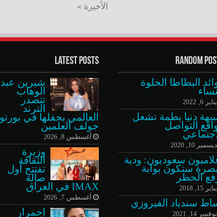
الأخيرة »
Latest Posts
Random Pos
ائد البطاطا الحلوة
شيرين عبد
نساء
الوهاب
تتصدر
ناير 6, 2022
الترند
يهة دنيا بطمة تشعل
العالمي بحفلها في بورتو
اقع التواصل
جولف العلمين
اجتماعي
أغسطس 8, 2026
يسمبر 10, 2020
وزيرة
لاميون سعوديون: ودية
الثقافة
بصرة ستكون بوابة
تفتتح أول
فع الحظر
صالة
IMAX في العراق
ناير 15, 2018
أغسطس 7, 2026
اط سندباد الفيروزي
احمرار
وفمبر 14, 2021