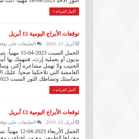
الثور الأحد 2023-04-16 مهنياً: أنت شخص كفوء ويحالفك الحظ فلا داعي إلى …
أكمل القراءة »
توقعات الأبراج اليومية 15 أبريل
أبريل 15, 2023
التعليقات
على توقعات ال
الحمل السبت 3
بديون أو بعملية إرث، فتنهمك بها أم
الحبيب ولا تهمل مشاعره أكثر، وسان
الغامضة التي تلاحكما صحياً: عليك ال
حماستك ونشاطك الثور السبت 2023-04-15 مهنياً: يشير هذا اليوم إلى …
أكمل القراءة »
توقعات الأبراج اليومية 12 أبريل
أبريل 12, 2023
التعليقات
على توقعات ال
الحمل الأربعا
مجراها الطبيعي مع من اختلفت معهم 