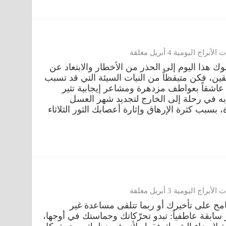
راج اليومية 4 أبريل مغلقة
 2023-04-04 مهنياً: يدعوك هذا اليوم إلى الحذر من الأخطار والابتعاد عن
ن، فكن متيقظاً من النيات السيئة التي قد تسبب
م عاشقاً بعواطف مزدهرة ومشاعر إيجابية تثير
 في رحلة إلى الخارج لتجديد شهر العسل
بسبب كثرة الإرهاق وإثارة أعصابك الثور الثلاثاء
راج اليومية 3 أبريل مغلقة
2023-04-03 مهنياً: تسامح على تأخيرك أو ربما تتلقى مساعدة غير
ابقة عاطفياً: تبدو تحرّكاتك وحماستك في أوجها،