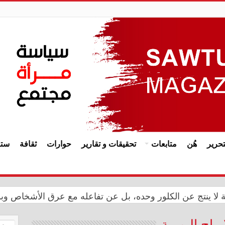
حرير
هُن
متابعات
تحقيقات و تقارير
حوارات
ثقافة
ستا
ة المملكة المغربية بالذكرى الـ27 لعيد العرش
حة لا ينتج عن الكلور وحده، بل عن تفاعله مع عرق الأشخاص وب
براج اليومية