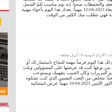
لعقد والتحفظات صحياً: إنه يوم مناسب للمّ الشمل
ولإعادة العافية إلى صحتك الثور الأربعاء 2023-04-12 مهنياً: يعدك هذا اليوم بأجواء مهنية
لة فهي تتطلب منك الكثير من الوقت
أبراج اليومية 10 أبريل مغلقة
202-04-10 مهنياً: يتيح لك هذا اليوم فرصاً مهمة للنجاح باستثمار لك أو
دة من نوعها كنت قد عرضتها على المسؤولين ونلت
ديم التبريرات وكأن الحبيب يتفهمك ويستوعب
صحياً: تتخلص من التعب النفسي الذي كنت تشكوه
بابتعادك عن هموم العمل ومشاغله الثور الإثنين 2023-04-10 مهنياً: فرص استثنائية
hannel