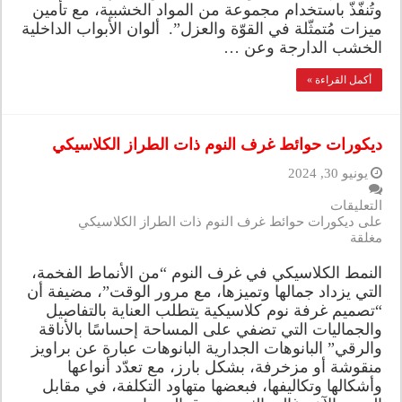
وتُنفّذّ باستخدام مجموعة من المواد الخشبية، مع تأمين
ميزات مُتمثّلة في القوّة والعزل”. ألوان الأبواب الداخلية
الخشب الدارجة وعن …
أكمل القراءة »
ديكورات حوائط غرف النوم ذات الطراز الكلاسيكي
يونيو 30, 2024
التعليقات
على ديكورات حوائط غرف النوم ذات الطراز الكلاسيكي
مغلقة
النمط الكلاسيكي في غرف النوم “من الأنماط الفخمة،
التي يزداد جمالها وتميزها، مع مرور الوقت”، مضيفة أن
“تصميم غرفة نوم كلاسيكية يتطلب العناية بالتفاصيل
والجماليات التي تضفي على المساحة إحساسًا بالأناقة
والرقي” البانوهات الجدارية البانوهات عبارة عن براويز
منقوشة أو مزخرفة، بشكل بارز، مع تعدّد أنواعها
وأشكالها وتكاليفها، فبعضها متهاود التكلفة، في مقابل