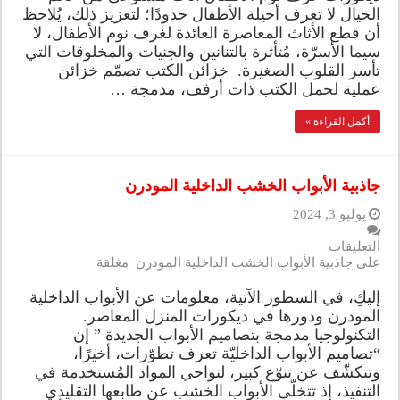
الخيال لا تعرف أخيلة الأطفال حدودًا؛ لتعزيز ذلك، يُلاحظ
أن قطع الأثاث المعاصرة العائدة لغرف نوم الأطفال، لا
سيما الأسرّة، مُتأثرة بالتنانين والجنيات والمخلوقات التي
تأسر القلوب الصغيرة. خزائن الكتب تصمّم خزائن
عملية لحمل الكتب ذات أرفف، مدمجة …
أكمل القراءة »
جاذبية الأبواب الخشب الداخلية المودرن
يوليو 3, 2024
التعليقات
على جاذبية الأبواب الخشب الداخلية المودرن مغلقة
إليكِ، في السطور الآتية، معلومات عن الأبواب الداخلية
المودرن ودورها في ديكورات المنزل المعاصر.
التكنولوجيا مدمجة بتصاميم الأبواب الجديدة ” إن
“تصاميم الأبواب الداخليّة تعرف تطوّرات، أخيرًا،
وتتكشّف عن تنوّع كبير، لنواحي المواد المُستخدمة في
التنفيذ، إذ تتخلّى الأبواب الخشب عن طابعها التقليدي