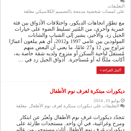
التعليقات
على لمسات شخصية مدمجة بالتصميم الكلاسيكي مغلقة
مع تطوّر اتجاهات الديكور، واختلافات الأذواق بين فئة
عمرية وأخرى، من المُثير تسليط الضوء على خيارات
الجيل زد. والأخير، يشير إلى الشباب والشابات
المولودين بين عامي 1997 و2012، أي هم يبلغون أعمارًا
تتراوح بين 12 و27 عامًا، ما يعني أن البعض منهم
مُستقلّ لناحية السكن أو متزوج ولديه شقة خاصة به،
أكانت ملكًا له أو مُستأجرة. أذواق الجيل زد في …
أكمل القراءة »
ديكورات مبتكرة لغرف نوم الأطفال
يوليو 10, 2024
التعليقات
على ديكورات مبتكرة لغرف نوم الأطفال مغلقة
تتجدّد ديكورات غرف نوم الأطفال وتُعبّر عن ابتكار
ومرح وغرائبية، في آن واحد. مستجدات طارئة على
ديكورات غرف نوم الأطفال أثاث مستوحى من عالم