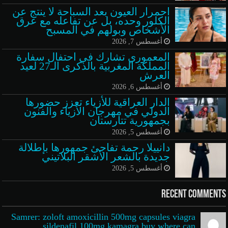
احمرار العيون بعد السباحة لا ينتج عن
الكلور وحده، بل عن تفاعله مع عرق
الأشخاص وبولهم في المسبح
أغسطس 7, 2026
المعموري تشارك في احتفال سفارة
المملكة المغربية بالذكرى الـ27 لعيد
العرش
أغسطس 6, 2026
الدار العراقية للأزياء تعزز حضورها
الدولي في مهرجان الأزياء والفنون
بجمهورية تتارستان
أغسطس 5, 2026
دانييلا رحمة تفاجئ جمهورها بإطلالة
جديدة بالشعر الأشقر البلاتيني
أغسطس 5, 2026
Recent Comments
Samrer: zoloft amoxicillin 500mg capsules viagra
sildenafil 100mg kamagra buy where can...