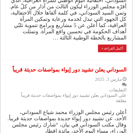
السوداني، احتفالية اليوم الوطني للمرأة العراقية، الذي
أقرّه مجلس الوزراء ليكون الثالث من آذار من كلّ عام.
وثمن السيد السوداني، في كلمة ألقاها خلال الاحتفالية،
كل الجهود التي تبذل لخدمة ورعاية وتمكين المرأة
العراقية، كما أعلن عن 5 مشاريع وبرامج تنموية تلبّي
أهداف الحكومة في تحسين واقع المرأة. وتمثلت
المشاريع بالخطة الوطنية الثالثة …
أكمل القراءة »
السوداني يعلن تشييد دور إيواء بمواصفات حديثة قريباً
مارس 3, 2025
التعليقات
على السوداني يعلن تشييد دور إيواء بمواصفات حديثة قريباً
مغلقة
أعلن رئيس مجلس الوزراء محمد شياع السوداني،
الأحد، عن تشييد دور إيواء جديدة بمواصفات حديثة قريباً.
وقال مكتب السوداني في بيان، “شارك رئيس مجلس
الوزراء، مساء اليوم الأحد، مائدة إفطار