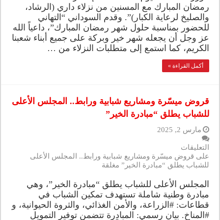
رمضان المبارك مع المسنين من نزلاء داري (الرشاد،
والصليخ لرعاية الكبار)”. وقدم السوداني “التهاني
للحضور بمناسبة حلول شهر رمضان المبارك”، داعياً الله
عز وجل أن يجعله شهر خير وبركة على جميع أبناء شعبنا
الكريم، كما استمع إلى متطلبات النزلاء من …
أكمل القراءة »
قروض ميسّرة ومشاريع شبابية ورابط.. المجلس الأعلى
للشباب يطلق “مبادرة الخير”
مارس 2, 2025
التعليقات
على قروض ميسّرة ومشاريع شبابية ورابط.. المجلس الأعلى
للشباب يطلق “مبادرة الخير” مغلقة
المجلس الأعلى للشباب يطلق “مبادرة الخير”، وهي
مبادرة وطنية شاملة تستهدف تمكين الشباب في
قطاعات: #الزراعة، والأمن الغذائي، والثروة الحيوانية، و
#المناخ. بيان رسمي: المبادرة تتضمن توفير التمويل