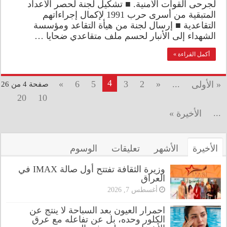
لجرحى القوات الأمنية. ■ تشكيل لجنة لحصر الأعداد
المتبقية من أسرى حرب 1991 لإكمال إجراءاتهم
التقاعدية ■ إرسال لجنة من هيأة التقاعد ومؤسسة
الشهداء إلى الأنبار لحسم ملف متقاعدي ضحايا …
أكمل القراءة »
4
»
6
5
3
2
«
...
« الأولى
صفحة 4 من 26
20
10
...
الأخيرة »
الأخيرة
الأشهر
تعليقات
الوسوم
وزيرة الثقافة تفتتح أول صالة IMAX في
العراق
أغسطس 7, 2026
احمرار العيون بعد السباحة لا ينتج عن
الكلور وحده، بل عن تفاعله مع عرق