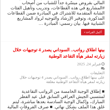
المالي بقروض ميسّرة جداً للشباب من أصحاب
#المشاريع في هذه القطاعات، وتدريب وتأهيل الفئات
الشابة المتقدمة للاشتراك في المبادرة ضمن القطاعات
المذكورة، وتوفير الإرشاد والتوجيه لرواد المشاريع
الشبابية فيها. بيان رسمي: المبادرة …
أكمل القراءة »
بينها اطلاق رواتب.. السوداني يصدر 4 توجيهات خلال
زيارته لمقر هيأة التقاعد الوطنية
فبراير 24, 2025
التعليقات
على بينها اطلاق رواتب.. السوداني يصدر 4 توجيهات خلال
زيارته لمقر هيأة التقاعد الوطنية مغلقة
■ إطلاق الوجبة الخامسة من الرواتب التقاعدية
لمنتسبي الجيش العراقي السابق قبل عيد الفطر
المبارك، وإكمال الوجبة السادسة بعدها مباشرة، ليتم
غلق هذا الملف بشكل نهائي. ■ صرف الفروقات المالية