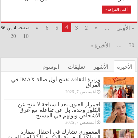
أكمل القراءة »
4
»
6
5
3
2
«
...
« الأولى
صفحة 4 من 86
20
10
...
30
الأخيرة »
الأخيرة
الأشهر
تعليقات
الوسوم
وزيرة الثقافة تفتتح أول صالة IMAX في
العراق
أغسطس 7, 2026
احمرار العيون بعد السباحة لا ينتج عن
الكلور وحده، بل عن تفاعله مع عرق
الأشخاص وبولهم في المسبح
أغسطس 7, 2026
المعموري تشارك في احتفال سفارة
المملكة المغربية بالذكرى الـ27 لعيد العرش