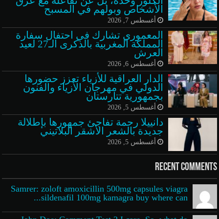
الكلور وحده، بل عن تفاعله مع عرق
الأشخاص وبولهم في المسبح
أغسطس 7, 2026
المعموري تشارك في احتفال سفارة
المملكة المغربية بالذكرى الـ27 لعيد
العرش
أغسطس 6, 2026
الدار العراقية للأزياء تعزز حضورها
الدولي في مهرجان الأزياء والفنون
بجمهورية تتارستان
أغسطس 5, 2026
دانييلا رحمة تفاجئ جمهورها بإطلالة
جديدة بالشعر الأشقر البلاتيني
أغسطس 5, 2026
Recent Comments
Samrer: zoloft amoxicillin 500mg capsules viagra
sildenafil 100mg kamagra buy where can...