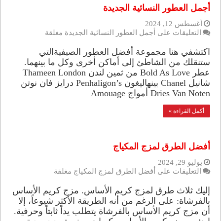
أجمل العطور النسائية الجديدة
أغسطس 12, 2024
التعليقات
على أجمل العطور النسائية الجديدة مغلقة
اكتشفي هنا مجموعة أفضل العطور الصيفيةالتي
ستنقلك من الشاطئ إلى أماكن أخرى وكل ما بينهما.
عطر Bold As Love من ثمين لندن Thameen London
شانيل Chanel بينهاليغون Penhaligon’s درايز فان نوتن
Dries Van Noten أمواج Amouage
أكمل القراءة »
أفضل الطرق لمزج المكياج
يوليو 29, 2024
التعليقات
على أفضل الطرق لمزج المكياج مغلقة
إليك ثلاث طرق لمزج كريم الأساس. مزج كريم الأساس
بالفرشاة: على الرغم من أنه الطريقة الأكثر شيوعاً، إلا
أن مزج كريم الأساس بالفرشاة يتطلب يداً ثابتاً وحرفية.