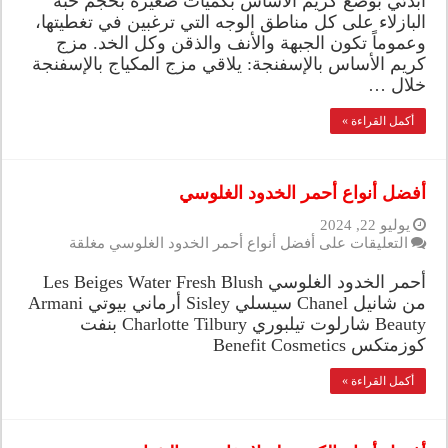
ابدئي بوضع كريم الأساس بكميات صغيرة بحجم حبة
البازلاء على كل مناطق الوجه التي ترغبين في تغطيتها،
وعموماً تكون الجبهة والأنف والذقن وكل الخد. مزج
كريم الأساس بالإسفنجة: يلاقي مزج المكياج بالإسفنجة
خلال …
أكمل القراءة »
أفضل أنواع أحمر الخدود الغلوسي
يوليو 22, 2024
التعليقات
على أفضل أنواع أحمر الخدود الغلوسي مغلقة
أحمر الخدود الغلوسي Les Beiges Water Fresh Blush
من شانيل Chanel سيسلي Sisley أرماني بيوتي Armani
Beauty شارلوت تيلبوري Charlotte Tilbury بنفت
كوزمتكس Benefit Cosmetics
أكمل القراءة »