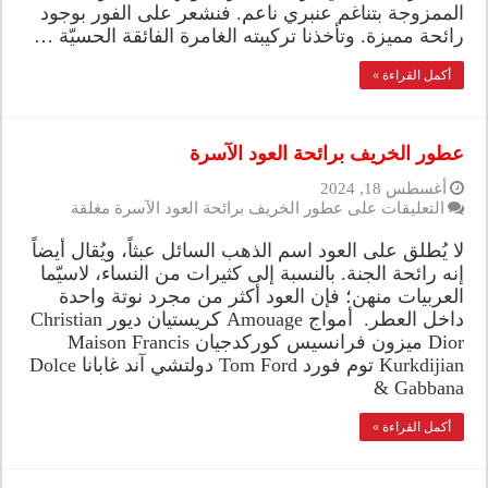
الممزوجة بتناغم عنبري ناعم. فنشعر على الفور بوجود
رائحة مميزة. وتأخذنا تركيبته الغامرة الفائقة الحسيّة …
أكمل القراءة »
عطور الخريف برائحة العود الآسرة
أغسطس 18, 2024
التعليقات
على عطور الخريف برائحة العود الآسرة مغلقة
لا يُطلق على العود اسم الذهب السائل عبثاً، ويُقال أيضاً
إنه رائحة الجنة. بالنسبة إلى كثيرات من النساء، لاسيّما
العربيات منهن؛ فإن العود أكثر من مجرد نوتة واحدة
داخل العطر. أمواج Amouage كريستيان ديور Christian
Dior ميزون فرانسيس كوركدجيان Maison Francis
Kurkdijian توم فورد Tom Ford دولتشي آند غابانا Dolce
& Gabbana
أكمل القراءة »