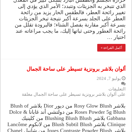
حرارة الجسم والطقس البارد بشكل كبير في المعدل
الذي تتبخر به الجزيئات وتتبدد؛ الأمر الذي يؤدي إلى
تغيير رائحة العطر، فالطقس الحار يزيد من رائحة
العطر على الجلد بسرعة أكبر نتيجة تبخر الجزيئات
بسرعة أكبر مقارنة بفصل الشتاء؛ فالبرودة تقلل من
رائحة العطور وحتى ثباتها إليك، ما يجب مراعاته عند
اختيار …
أكمل القراءة »
ألوان بلاشر برونزية تسيطر على ساحة الجمال
يوليو 7, 2024
التعليقات
على ألوان بلاشر برونزية تسيطر على ساحة الجمال مغلقة
بلاشر Rosy Glow Blush من ديور Dior بلاشر Blush of
Roses Powder 5g Blush من دولتشي أند غابانا Dolce &
Gabbana بلاشر Blushing Blush Blush من كلينيك
Clinique بلاشر Blush Subtil Blush من لانكوم Lancôme
بلاشر Joues Contraste Powder Blush من شانيل Chanel