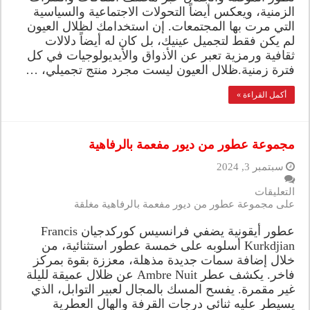
الزمنية، ويعكس أيضاً التحولات الاجتماعية والسياسية
التي مرت بها المجتمعات. إن استخدامك لظلال العيون
لم يكن فقط لتجميل عينيك، بل كان له أيضاً دلالات
ثقافية ورمزية تعبر عن الأذواق والأيديولوجيات في كل
فترة زمنية.ظلال العيون ليست مجرد منتج تجميلي، …
أكمل القراءة »
مجموعة عطور من ديور مفعمة بالرفاهية
سبتمبر 3, 2024
التعليقات
على مجموعة عطور من ديور مفعمة بالرفاهية مغلقة
عطور أيقونية يضفي فرانسيس كوركدجيان Francis
Kurkdjian أسلوبه على خمسة عطور استثنائية، من
خلال إضافة سمات جديدة مذهلة، معززة بقوة بمركز
فاخر. يكشف عطر Ambre Nuit عن ظلال عميقة لليلة
غير مقمرة. يفسح المسك بالمجال لعبير التوابل، الذي
يسيطر عليه ثنائي درجات القرفة والهال العطرية