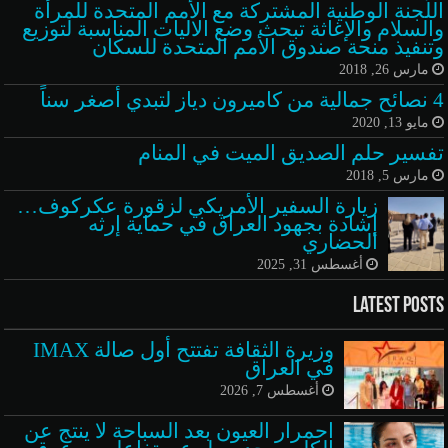
اللّجنة الوطنية المشتركة مع الأمم المتحدة للمرأة
والسلام والإغاثة تبحث وضع الاليات المناسبة لتوزيع
وتنفيذ منحة صندوق الأمم المتحدة للسكان
مارس 26, 2018
4 نصائح جمالية من كاميرون دياز لتبدي أصغر سناً
مايو 13, 2020
تفسير حلم الصديق الميت في المنام
مارس 5, 2018
زيارة السفير الأمريكي لزقورة عكركوف…
إشادة بجهود العراق في حماية إرثه
الحضاري
أغسطس 31, 2025
Latest Posts
وزيرة الثقافة تفتتح أول صالة IMAX
في العراق
أغسطس 7, 2026
احمرار العيون بعد السباحة لا ينتج عن