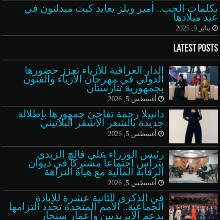
بكلمات الحب.. أمير ويلز يعايد كيت ميدلتون في
عيد ميلادها
يناير 9, 2025
Latest Posts
الدار العراقية للأزياء تعزز حضورها
الدولي في مهرجان الأزياء والفنون
بجمهورية تتارستان
أغسطس 5, 2026
دانييلا رحمة تفاجئ جمهورها بإطلالة
جديدة بالشعر الأشقر البلاتيني
أغسطس 5, 2026
رئيس الوزراء علي فالح الزيدي
يترأس اجتماعاً مشتركاً في ديوان
الرقابة المالية مع هيأة النزاهة
أغسطس 5, 2026
في الذكرى الثانية عشرة للإبادة
الجماعية.. الأمم المتحدة تجدد التزامها
بدعم الإيزيديين وإعمار سنجار