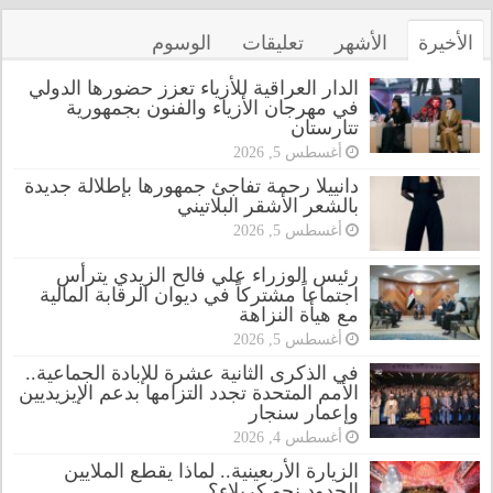
الأخيرة
الأشهر
تعليقات
الوسوم
الدار العراقية للأزياء تعزز حضورها الدولي
في مهرجان الأزياء والفنون بجمهورية
تتارستان
أغسطس 5, 2026
دانييلا رحمة تفاجئ جمهورها بإطلالة جديدة
بالشعر الأشقر البلاتيني
أغسطس 5, 2026
رئيس الوزراء علي فالح الزيدي يترأس
اجتماعاً مشتركاً في ديوان الرقابة المالية
مع هيأة النزاهة
أغسطس 5, 2026
في الذكرى الثانية عشرة للإبادة الجماعية..
الأمم المتحدة تجدد التزامها بدعم الإيزيديين
وإعمار سنجار
أغسطس 4, 2026
الزيارة الأربعينية.. لماذا يقطع الملايين
الحدود نحو كربلاء؟