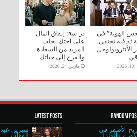
س الهوية” في
دراسة: إنفاق المال
 ثقافية تحتفي
على أختك يجلب
ر الأنثروبولوجي
المزيد من السعادة
قي
والفرح إلى حياتك
202
مارس 24, 2026
Latest Posts
Random Pos
يج الأصفر في
شيرين عبد
كورات المنزل
الوهاب