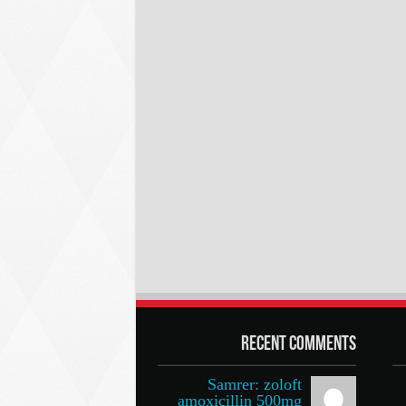
Recent Comments
Samrer: zoloft
amoxicillin 500mg