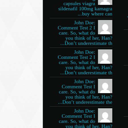
capsules viagra
sildenafil 100mg kamagra
buy where can...
John Doe:
Comment Test 2 I
care. So, what do
you think of her, Han?
Don’t underestimate th...
John Doe:
Comment Test 2 I
care. So, what do
you think of her, Han?
Don’t underestimate th...
John Doe:
Comment Test I
care. So, what do
you think of her, Han?
Don’t underestimate the...
John Doe:
Comment Test I
care. So, what do
you think of her, Han?