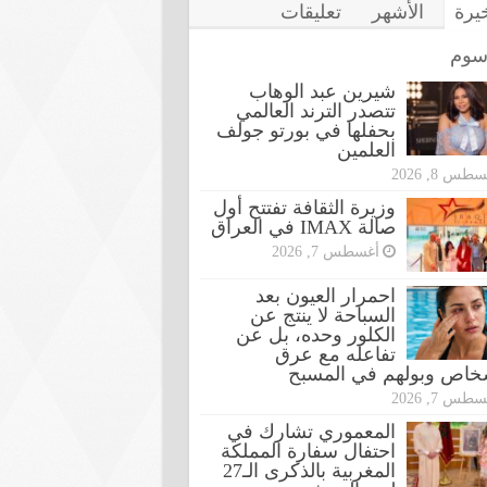
خيرة
الأشهر
تعليقات
سوم
شيرين عبد الوهاب
تتصدر الترند العالمي
بحفلها في بورتو جولف
العلمين
طس 8, 2026
وزيرة الثقافة تفتتح أول
صالة IMAX في العراق
أغسطس 7, 2026
احمرار العيون بعد
السباحة لا ينتج عن
الكلور وحده، بل عن
تفاعله مع عرق
شخاص وبولهم في المسبح
طس 7, 2026
المعموري تشارك في
احتفال سفارة المملكة
المغربية بالذكرى الـ27