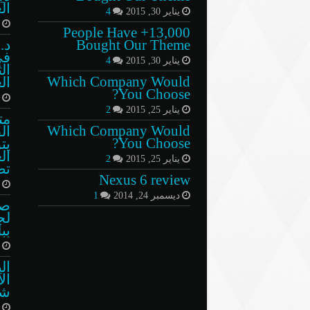
ال
يناير 30, 2015
4
ن
13,000+ People Have
Bought Our Theme
د.
في
يناير 30, 2015
4
ال
Which Company Would
ال
You Choose?
ي
يناير 25, 2015
2
مت
Which Company Would
ال
You Choose?
يت
ال
يناير 25, 2015
2
تض
Nexus 6 review
م
ديسمبر 24, 2014
1
صو
لج
بب
م
ال
ال
شا
ف