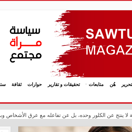
حرير
هُن
متابعات
تحقيقات و تقارير
حوارات
ثقافة
ستا
ة المملكة المغربية بالذكرى الـ27 لعيد العرش
حة لا ينتج عن الكلور وحده، بل عن تفاعله مع عرق الأشخاص وب