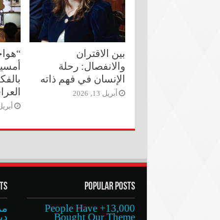
بين الاقتران
“هواج
والانفصال: رحلة
أمسية
الإنسان في فهم ذاته
بالفك
العرا
أبريل 13, 2026
أبريل 13, 6
ts
Popular Posts
13,000+ People Have
مز
Bought Our Theme
دي