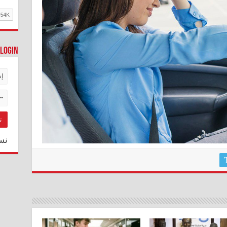
Login
نس