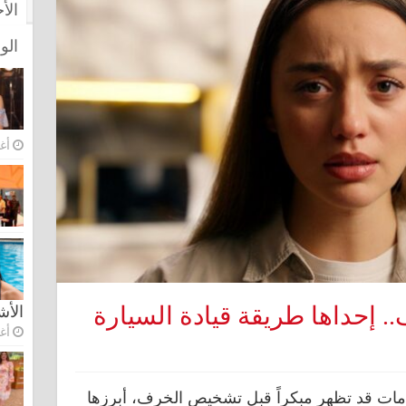
الأ
الو
أغس
الأ
أغس
ات قد تظهر مبكراً قبل تشخيص الخرف، أبرزها