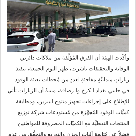
وأكّدت الهيئة أن الفرق المُؤلَّفة من ملاكات دائرتي
الوقاية والتحقيقات باشرت، ظهر اليوم الجمعة، تنفيذ
زياراتٍ ميدانيَّةٍ مفاجئةٍ لعددٍ من مُحطات تعبئة الوقود
في جانبي بغداد الكرخ والرصافة، مبينةً أن الزيارات تأتي
للإطلاع على إجراءات تجهيز منتوج البنزين، ومطابقة
كميَّات الوقود المُجهَّزة من مُستودعات شركة توزيع
المنتجات النفطيَّة مع الكميَْات المصروفة للمواطنين،
فضلاً عن مُتابعة آليات الخزن والتوزيع والتحقُّق من عدم