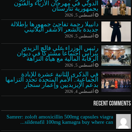
الدولي في مهرجان الأزياء والفنون
بجمهورية تتارستان
أغسطس 5, 2026
دانييلا رحمة تفاجئ جمهورها بإطلالة
جديدة بالشعر الأشقر البلاتيني
أغسطس 5, 2026
رئيس الوزراء علي فالح الزيدي
يترأس اجتماعاً مشتركاً في ديوان
الرقابة المالية مع هيأة النزاهة
أغسطس 5, 2026
في الذكرى الثانية عشرة للإبادة
الجماعية.. الأمم المتحدة تجدد التزامها
بدعم الإيزيديين وإعمار سنجار
أغسطس 4, 2026
Recent Comments
Samrer: zoloft amoxicillin 500mg capsules viagra
sildenafil 100mg kamagra buy where can...