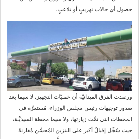
حصول أي حالات تهريبٍ أو تلاعبٍ.
ورصدت الفرق الميدانيَّة أن عمليَّات التجهيز، لا سيما بعد
صدور توجيهات رئيس مجلس الوزراء، مُستمرَّة في
المحطات التي تمَّت زيارتها، ولا سيما محطة السيديَّـة،
حيث سُجِّل إقبالٌ أكبر على البنزين المُحسَّن مُقارنةً