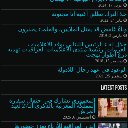
أبريل 17, 2024
حلا الترك تطلق أغنية أنا مجنونة
يناير 24, 2022
وباءٌ غامض قد يقتل الملايين، والعلماء يحذرون
مارس 3, 2019
خلال لقاء الرئيس اللبناني بوفد الاعلاميات
العربيات: رئيسة منتدى الاعلاميات العراقيات تهديه
درع أطوار بهجت
ديسمبر 15, 2018
الوعود في عهد رجال اللادولة
سبتمبر 25, 2021
Latest Posts
المعموري تشارك في احتفال سفارة
المملكة المغربية بالذكرى الـ27 لعيد
العرش
أغسطس 6, 2026
الدار العراقية للأزياء تعزز حضورها