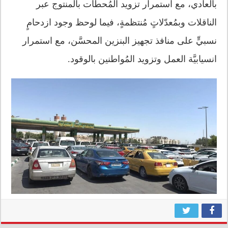
بالعادي، مع استمرار تزويد المُحطَّات بالمنتوج عبر
الناقلات وبمُعدّلاتٍ مُنتظمةٍ، فيما لوحظ وجود ازدحامٍ
نسبيٍّ على منافذ تجهيز البنزين المحسَّن، مع استمرار
انسيابيَّة العمل وتزويد المُواطنين بالوقود.