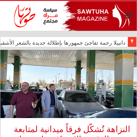
دانييلا رحمة تفاجئ جمهورها بإطلالة جديدة بالشعر الأشقر ا
رئيس الوزراء علي فالح الزيدي يترأس اجتماعاً مشتركاً في د
النزاهة تُشكّل فرقاً ميدانية لمتابعة