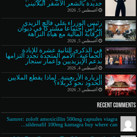
جديدة بالشعر الأشقر البلاتيني
أغسطس 5, 2026
رئيس الوزراء علي فالح الزيدي
يترأس اجتماعاً مشتركاً في ديوان
الرقابة المالية مع هيأة النزاهة
أغسطس 5, 2026
في الذكرى الثانية عشرة للإبادة
الجماعية.. الأمم المتحدة تجدد التزامها
بدعم الإيزيديين وإعمار سنجار
أغسطس 4, 2026
الزيارة الأربعينية.. لماذا يقطع الملايين
الحدود نحو كربلاء؟
أغسطس 3, 2026
Recent Comments
Samrer: zoloft amoxicillin 500mg capsules viagra
sildenafil 100mg kamagra buy where can...