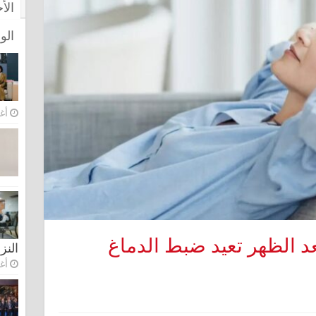
الأ
الو
أغس
بعد الظهر تعيد ضبط الدماغ
النز
أغس