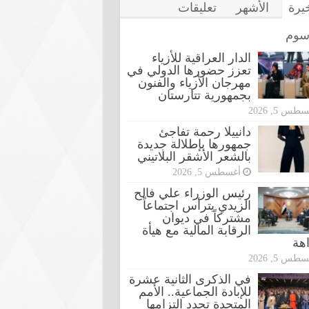
خيرة
الأشهر
تعليقات
سوم
الدار العراقية للأزياء
تعزز حضورها الدولي في
مهرجان الأزياء والفنون
بجمهورية تتارستان
طس 5, 2026
دانييلا رحمة تفاجئ
جمهورها بإطلالة جديدة
بالشعر الأشقر البلاتيني
أغسطس 5, 2026
رئيس الوزراء علي فالح
الزيدي يترأس اجتماعاً
مشتركاً في ديوان
الرقابة المالية مع هيأة
اهة
طس 5, 2026
في الذكرى الثانية عشرة
للإبادة الجماعية.. الأمم
المتحدة تجدد التزامها