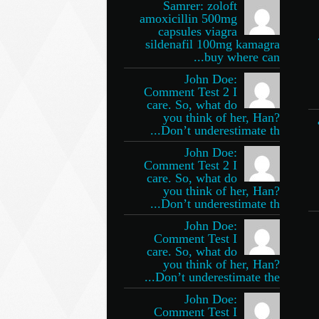
Samrer: zoloft
amoxicillin 500mg
capsules viagra
sildenafil 100mg kamagra
buy where can...
John Doe:
Comment Test 2 I
care. So, what do
you think of her, Han?
Don’t underestimate th...
John Doe:
Comment Test 2 I
care. So, what do
you think of her, Han?
Don’t underestimate th...
John Doe:
Comment Test I
care. So, what do
you think of her, Han?
Don’t underestimate the...
John Doe:
Comment Test I