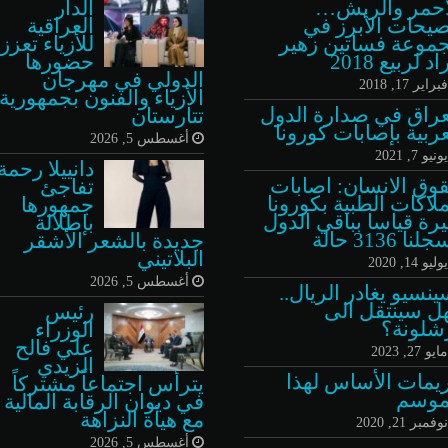
أحمر والريش…
الدار
صيحات الأبرز في
العراقية
موعة فساتين زهير
للأزياء تعزز
د لربيع 2018
حضورها
الدولي في مهرجان
براير 17, 2018
الأزياء والفنون بجمهورية
عراق في صدارة الدول
تتارستان
عربية بإصابات كورونا
أغسطس 5, 2026
ونيو 7, 2021
دانييلا رحمة
وق الانسان: اصابات
تفاجئ
ملاكات الطبية بكورونا
جمهورها
يرة قياسا بباقي الدول
بإطلالة
نا 3136 حالة
جديدة بالشعر الأشقر
البلاتيني
وليو 14, 2020
أغسطس 5, 2026
ينسيو يغادر الريال..
ل سينتقل الى
رئيس
شلونة؟
الوزراء
علي فالح
ايو 27, 2023
الزيدي
يمات الأساس لهذا
يترأس اجتماعاً مشتركاً
موسم
في ديوان الرقابة المالية
مع هيأة النزاهة
وفمبر 21, 2020
أغسطس 5, 2026