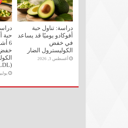
دراسة: تناول حبة
دراسة
أفوكادو يوميًا قد يساعد
حبة أف
في خفض
6 أش
الكوليسترول الضار
خفض 
الكول
أغسطس 3, 2026
(LDL)
يوليو 22, 6