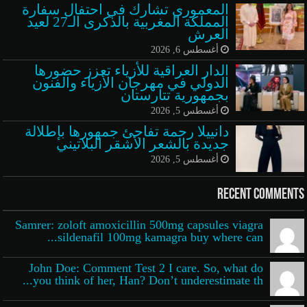
المعموري تشارك في احتفال سفارة
المملكة المغربية بالذكرى الـ27 لعيد
العرش
أغسطس 6, 2026
الدار العراقية للأزياء تعزز حضورها
الدولي في مهرجان الأزياء والفنون
بجمهورية تتارستان
أغسطس 5, 2026
دانييلا رحمة تفاجئ جمهورها بإطلالة
جديدة بالشعر الأشقر البلاتيني
أغسطس 5, 2026
Recent Comments
Samrer: zoloft amoxicillin 500mg capsules viagra
sildenafil 100mg kamagra buy where can...
John Doe: Comment Test 2 I care. So, what do
you think of her, Han? Don’t underestimate th...