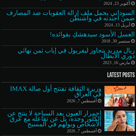
أكتوبر 23, 2024
السوداني يحمل ملف إزالة العقوبات ضد المصارف
ضمن اجندته في واشنطن
أبريل 13, 2024
العسل الأسود سيدهشكِ بفوائده!
سبتمبر 30, 2018
ريال مدريد يتجاوز ليفربول في إياب ثمن نهائي
دوري الأبطال
مارس 16, 2023
Latest Posts
وزيرة الثقافة تفتتح أول صالة IMAX
في العراق
أغسطس 7, 2026
احمرار العيون بعد السباحة لا ينتج عن
الكلور وحده، بل عن تفاعله مع عرق
الأشخاص وبولهم في المسبح
أغسطس 7, 2026