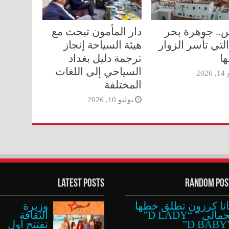
.. جوهرة بحر
دار المأمون تبحث مع
التي تأسر الزوار
هيئة السياحة إنجاز
ها
ترجمة دليل بغداد
السياحي إلى اللغات
202
المختلفة
يوليو 10, 2026
Latest Posts
Random Pos
انا كرزون تطلق خطها
وزيرة
الجمالي ” “D LADY”
الثقافة
”
تفتتح أول