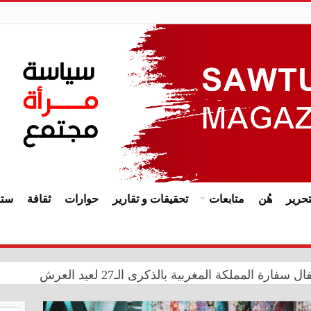
حرير
هُن
متابعات
تحقيقات و تقارير
حوارات
ثقافة
ستا
زز حضورها الدولي في مهرجان الأزياء والفنون بجمهورية تتارستان