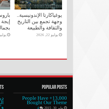
يوغياكارتا الإندونيسية..
باروس
وجهة تجمع بين التاريخ
إيجة 
والثقافة والطبيعة
بجمال
يوليو 22, 2026
يوليو 14, 6
ts
Popular Posts
13,000+ People Have
دي
Bought Our Theme
و”D BABY
يناير 30, 2015
4