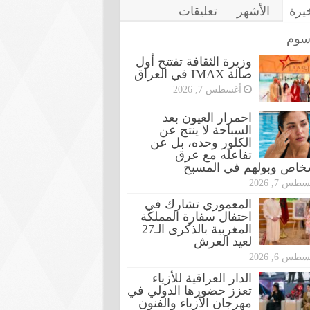
خيرة
الأشهر
تعليقات
سوم
وزيرة الثقافة تفتتح أول
صالة IMAX في العراق
أغسطس 7, 2026
احمرار العيون بعد
السباحة لا ينتج عن
الكلور وحده، بل عن
تفاعله مع عرق
شخاص وبولهم في المسبح
طس 7, 2026
المعموري تشارك في
احتفال سفارة المملكة
المغربية بالذكرى الـ27
لعيد العرش
طس 6, 2026
الدار العراقية للأزياء
تعزز حضورها الدولي في
مهرجان الأزياء والفنون