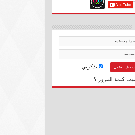
تذكرني
يت كلمة المرور ؟