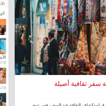
الأ
الو
الأ
أغس
ة سفر ثقافية أصيلة
أغس
ق استكشاف الثقافة عند السفر، فهي تنبض