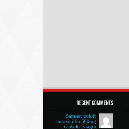
Recent Comments
Samrer: zoloft
amoxicillin 500mg
capsules viagra