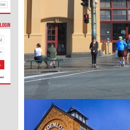
Login
نس