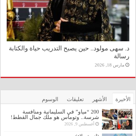
د. سهى مولود.. حين يصبح التدريب حياة والكتابة
رسالة
مارس 18, 2026
الأخيرة
الأشهر
تعليقات
الوسوم
200 “مياو” في السليمانية ومنافسة
شرسة.. وتوماس هو ملك جمال القطط!
أغسطس 9, 2026