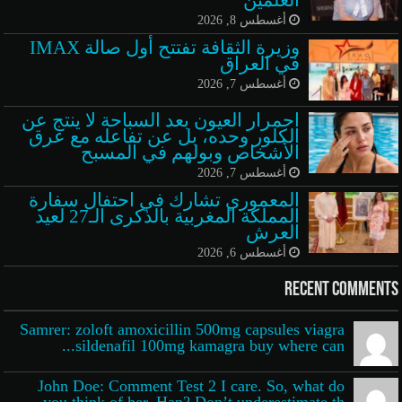
أغسطس 8, 2026
وزيرة الثقافة تفتتح أول صالة IMAX
في العراق
أغسطس 7, 2026
احمرار العيون بعد السباحة لا ينتج عن
الكلور وحده، بل عن تفاعله مع عرق
الأشخاص وبولهم في المسبح
أغسطس 7, 2026
المعموري تشارك في احتفال سفارة
المملكة المغربية بالذكرى الـ27 لعيد
العرش
أغسطس 6, 2026
Recent Comments
Samrer: zoloft amoxicillin 500mg capsules viagra
sildenafil 100mg kamagra buy where can...
John Doe: Comment Test 2 I care. So, what do
you think of her, Han? Don’t underestimate th...