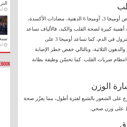
النز
لب
أغس
تمتاز بذور القرع باحتوائها على أحماض أوميجا 3، أوميجا 6 الدهنية، مضادات الأكسدة،
أهمية كبيرة لصحة القلب والكبد، فالألياف تساعد
سنج
على خفض الكمية الإجمالية للكوليسترول في الدم، كما تساعد أوميجا 3 على
أغس
لدهون الثلاثية، وبالتالي خفض خطر الإصابة
 انتظام ضربات القلب. كما تحسّن وظيفة بطانة
cebook
ارة الوزن
قرع على الشعور بالشبع لفترة أطول، مما يعزّز صحة
ظ على وزن صحي.
رق