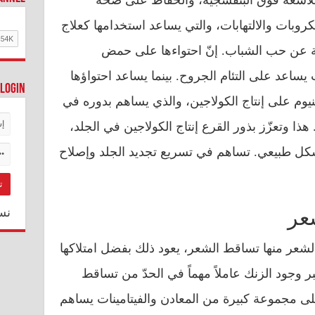
ّض للأشعة فوق البنفسجية، والحفاظ على صحة
كروبات والالتهابات، والتي يساعد استخدامها كعلاج
جة عن حب الشباب. إنّ احتواءها على حمض
 يساعد على التئام الجروح. بينما يساعد احتواؤها
Login
لزنك، والسيلينيوم على إنتاج الكولاجين، والذي يساهم بدوره في
ا وتعزّز بذور القرع إنتاج الكولاجين في الجلد،
شكل طبيعي. تساهم في تسريع تجديد الجلد وإصلاح
نس
شعر
شعر منها تساقط الشعر، يعود ذلك بفضل امتلاكها
ر وجود الزنك عاملاً مهماً في الحدّ من تساقط
 على مجموعة كبيرة من المعادن والفيتامينات يساهم