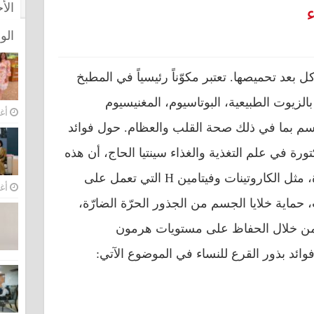
الأ
الو
ل بعد تحميصها. تعتبر مكوّناً رئيسياً في المطبخ
 بالزيوت الطبيعية، البوتاسيوم، المغنيسيوم
أغس
سم بما في ذلك صحة القلب والعظام. حول فوائد
كتورة في علم التغذية والغذاء سينتيا الحاج، أن هذه
البذور تحتوي على مضادات الأكسدة، مثل الكاروتينات وفيتامين H التي تعمل على
أغس
 حماية خلايا الجسم من الجذور الحرّة الضارّة،
من خلال الحفاظ على مستويات هرمون
ائد بذور القرع للنساء في الموضوع الآتي: