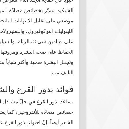
حيوياً في حماية الجلد أثناء التعر
الشبكية. تتميّز بخصائص مضادّة للمي
موضعي على تقليل الالتهابات النات
اللينوليك، التوكوفيرول، والستيرولات
على فيتامين سي C، ا
الحفاظ على صحة البشرة ومرونتها. هذ
وتجعل البشرة صحية وأكثر شباباً ب
التالف منه.
فوائد بذور القرع وال
تساعد بذور القرع في حلّ مشاكل ال
خصائص مضادّة للأندروجين، كما يعتب
الشعر أيضاً. إنّ احتواء بذور القرع