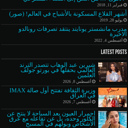
فبراير 11, 2018
أشهر القلاع المسكونة بالأشباح في العالم! (صور)
يوليو 28, 2019
مدرب مانشستر يونايتد ينتقد تصرفات رونالدو
الاخيرة
أغسطس 4, 2022
Latest Posts
شيرين عبد الوهاب تتصدر الترند
العالمي بحفلها في بورتو جولف
العلمين
أغسطس 8, 2026
وزيرة الثقافة تفتتح أول صالة IMAX
في العراق
أغسطس 7, 2026
احمرار العيون بعد السباحة لا ينتج عن
الكلور وحده، بل عن تفاعله مع عرق
الأشخاص وبولهم في المسبح