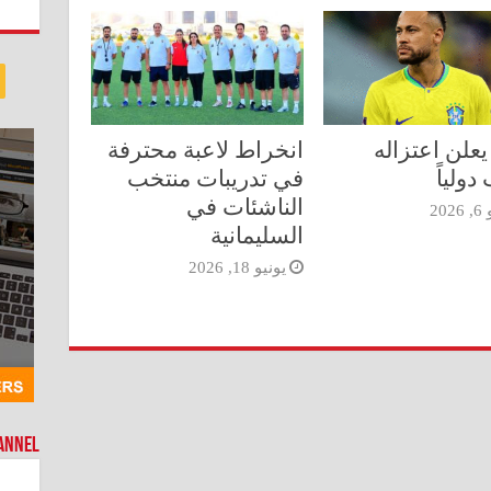
يعلن اعتزاله
انخراط لاعبة محترفة
دولياً
في تدريبات منتخب
الناشئات في
202
السليمانية
يونيو 18, 2026
hannel