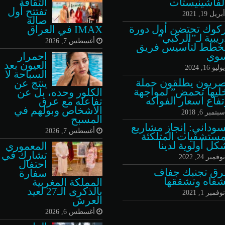
لفاشينيستات
الثقافة
تفتتح أول
بريل 19, 2021
صالة
كوك تحتضن أول دورة
IMAX في العراق
ريبية لـ”الركبي”
أغسطس 7, 2026
خطط لتأسيس فريق
وي
احمرار
العيون بعد
وليو 16, 2024
السباحة لا
ريون يطلقون حملة
ينتج عن
ليها تحمض” لمواجهة
الكلور وحده، بل عن
تفاع اسعار الفواكه
تفاعله مع عرق
الأشخاص وبولهم في
بتمبر 6, 2018
المسبح
سوداني: إنجاز مشاريع
أغسطس 7, 2026
مستشفيات المتلكئة
كل أولوية لدينا
المعموري
تشارك في
وفمبر 24, 2022
احتفال
ق تجنبك جفاف
سفارة
شفاه وتشققها
المملكة المغربية
بالذكرى الـ27 لعيد
وفمبر 1, 2021
العرش
أغسطس 6, 2026