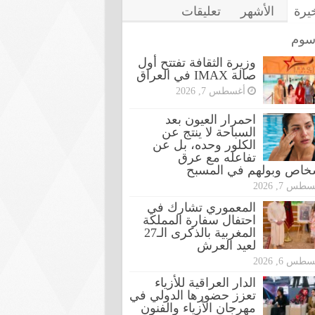
خيرة
الأشهر
تعليقات
سوم
وزيرة الثقافة تفتتح أول
صالة IMAX في العراق
أغسطس 7, 2026
احمرار العيون بعد
السباحة لا ينتج عن
الكلور وحده، بل عن
تفاعله مع عرق
شخاص وبولهم في المسبح
طس 7, 2026
المعموري تشارك في
احتفال سفارة المملكة
المغربية بالذكرى الـ27
لعيد العرش
طس 6, 2026
الدار العراقية للأزياء
تعزز حضورها الدولي في
مهرجان الأزياء والفنون