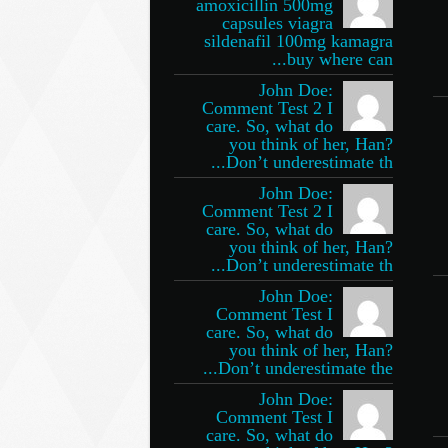
amoxicillin 500mg
capsules viagra
sildenafil 100mg kamagra
buy where can...
John Doe:
Comment Test 2 I
care. So, what do
you think of her, Han?
Don’t underestimate th...
John Doe:
Comment Test 2 I
care. So, what do
you think of her, Han?
Don’t underestimate th...
John Doe:
Comment Test I
care. So, what do
you think of her, Han?
Don’t underestimate the...
John Doe:
Comment Test I
care. So, what do