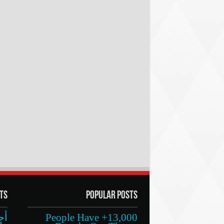
ts
Popular Posts
13,000+ People Have
أج