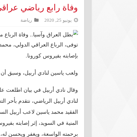
وفاة رابع رياضي عراق
يونيو 25, 2020
رياضة
توفى، الرباع العراقي الدولي، محمد
بإصابته بفيروس كورونا.
ولعب ياسين لنادي أربيل، وسبق أن تو
وقال نادي أربيل في بيان اطلعت عليه
لنادي أربيل الرياضي، نتقدم بأحر ا
الفقيد محمد ياسين لاعب أربيل الساب
المنية في السويد، إثر إصابته بفيروس
برحمته الواسعة، ويغفر ويحسن له، و