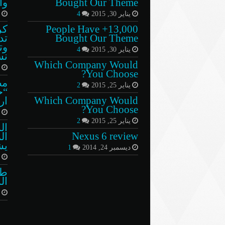
Bought Our Theme
وا
يناير 30, 2015
4
أ
13,000+ People Have
كر
Bought Our Theme
تد
وت
يناير 30, 2015
4
نس
Which Company Would
ي
You Choose?
مص
يناير 25, 2015
2
“خ
Which Company Would
ار
You Choose?
س
يناير 25, 2015
2
ال
Nexus 6 review
ال
يش
ديسمبر 24, 2014
1
ن
طر
ال
ن