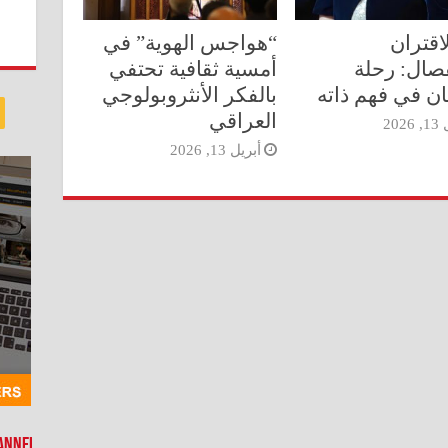
لاقتران
“هواجس الهوية” في
فصال: رحلة
أمسية ثقافية تحتفي
ان في فهم ذاته
بالفكر الأنثروبولوجي
العراقي
202
أبريل 13, 2026
hannel