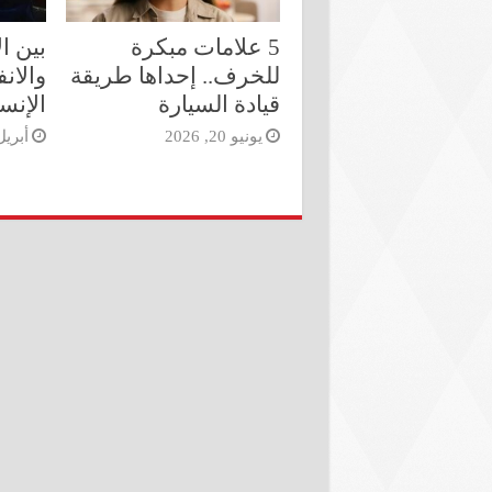
5 علامات مبكرة
بين ا
للخرف.. إحداها طريقة
والان
قيادة السيارة
الإنس
يونيو 20, 2026
أبريل 13, 6