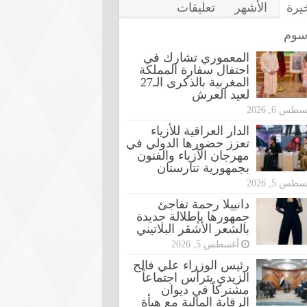
خيرة
الأشهر
تعليقات
سوم
المعموري تشارك في
احتفال سفارة المملكة
المغربية بالذكرى الـ27
لعيد العرش
طس 6, 2026
الدار العراقية للأزياء
تعزز حضورها الدولي في
مهرجان الأزياء والفنون
بجمهورية تتارستان
طس 5, 2026
دانييلا رحمة تفاجئ
جمهورها بإطلالة جديدة
بالشعر الأشقر البلاتيني
أغسطس 5, 2026
رئيس الوزراء علي فالح
الزيدي يترأس اجتماعاً
مشتركاً في ديوان
الرقابة المالية مع هيأة