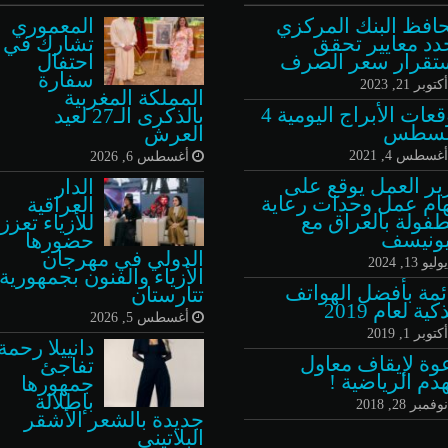
افظ البنك المركزي
المعموري
دد معايير تحقق
تشارك في
تقرار سعر الصرف
احتفال
سفارة
كتوبر 21, 2023
المملكة المغربية
توقعات الأبراج اليومية 4
بالذكرى الـ27 لعيد
غسطس
العرش
غسطس 4, 2021
أغسطس 6, 2026
ير العمل يوقع على
الدار
ام عمل وحدات رعاية
العراقية
طفولة بالعراق مع
للأزياء تعزز
يونيسف
حضورها
الدولي في مهرجان
وليو 13, 2024
الأزياء والفنون بجمهورية
ئمة بأفضل الهواتف
تتارستان
كية لعام 2019
أغسطس 5, 2026
كتوبر 1, 2019
دانييلا رحمة
وة لإيقاف معاول
تفاجئ
هدم الرياضية !
جمهورها
بإطلالة
وفمبر 28, 2018
جديدة بالشعر الأشقر
البلاتيني