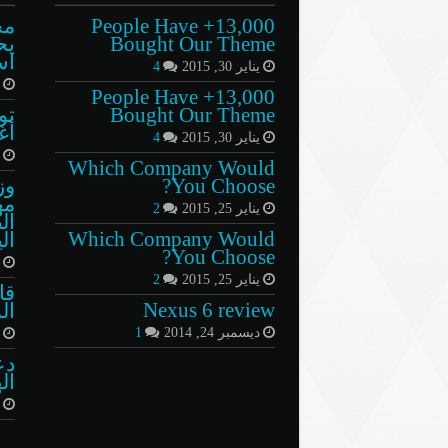
13,000+ People Have
مح
Bought Our Theme
يح
اس
يناير 30, 2015
4
أ
13,000+ People Have
Bought Our Theme
أ
يناير 30, 2015
4
أ
Which Company Would
You Choose?
وز
مه
يناير 25, 2015
2
ال
Which Company Would
ال
You Choose?
ي
يناير 25, 2015
2
قا
Nexus 6 review
الذ
ديسمبر 24, 2014
1
أ
دع
ال
ن