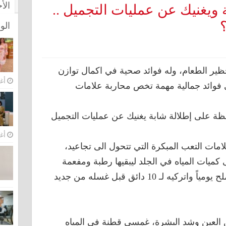
الأ
ويغنيك عن عمليات التجميل ..
الو
ير الطعام، وله فوائد صحية في اكمال توازن
أغس
ي فوائد جمالية مهمة تخص محاربة علامات
ظة على إطلالة شابة يغنيك عن عمليات التجميل
أغس
مات التعب المبكرة التي تتحول الى تجاعيد،
ميات المياه في الجلد ليبقيها رطبة ومفعمة
بالإنتعاش. اغسلي وجهك بالمياه والملح يومياً واتركيه لـ 10 دائق قبل غسله من جديد
العين وشد البشرة، غمسي قطنة في المياه