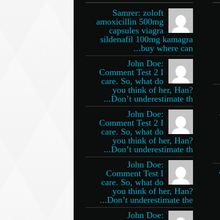
Samrer: zoloft
amoxicillin 500mg
capsules viagra
sildenafil 100mg kamagra
buy where can...
John Doe:
Comment Test 2 I
care. So, what do
you think of her, Han?
Don’t underestimate th...
John Doe:
Comment Test 2 I
care. So, what do
you think of her, Han?
Don’t underestimate th...
John Doe:
Comment Test I
care. So, what do
you think of her, Han?
Don’t underestimate the...
John Doe: