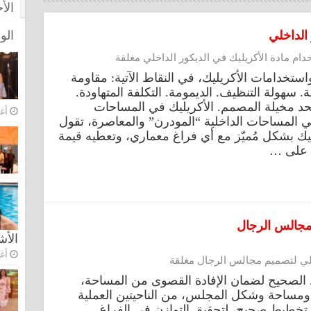
الأ
الداخلي
الو
ام مادة الأكريليك في الديكور الداخلي مغلقة
تخدامات الأكريليك، في النقاط الآتية: مقاومة
 سهولة التنظيف. الديمومة. التكلفة المتهاودة.
تحد مخيلة المصمم. الأكريليك في المساحات
أغس
 في المساحات الداخلية “المودرن” والمعاصرة، تقول
ليك بشكل مُميّز مع أي فراغ معماري، وتعطيه قيمة
د على …
 مجالس الرجال
الأ
أغس
خلي لتصميم مجالس الرجال مغلقة
اﻟﺼﺤﻴﺢ ﻟﻀﻤﺎن الإفادة اﻟﻘﺼﻮى ﻣﻦ اﻟﻤﺴﺎﺣﺔ،
ة، وﻣﺴﺎﺣﺔ وﺷﻜﻞ اﻟﻤﺠﻠﺲ، من الناحيتين العملية
 تخطيط صحيح، ﻟﺘﺤﻘﻴﻖ اﻟﺘﻮازن ﻓﻲ اﻟﻔﺮاغ.