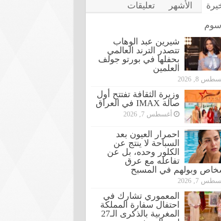
خيرة
الأشهر
تعليقات
سوم
شيرين عبد الوهاب
تتصدر الترند العالمي
بحفلها في بورتو جولف
العلمين
طس 8, 2026
وزيرة الثقافة تفتتح أول
صالة IMAX في العراق
أغسطس 7, 2026
احمرار العيون بعد
السباحة لا ينتج عن
الكلور وحده، بل عن
تفاعله مع عرق
شخاص وبولهم في المسبح
طس 7, 2026
المعموري تشارك في
احتفال سفارة المملكة
المغربية بالذكرى الـ27