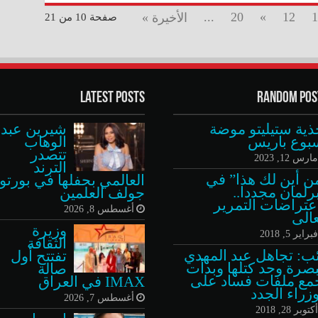
...
20
»
12
1
الأخيرة »
صفحة 10 من 21
Latest Posts
Random Pos
ذية ستيليتو موضة
شيرين عبد
بوع باريس
الوهاب
تتصدر
ارس 12, 2023
الترند
ن أين لك هذا” في
العالمي بحفلها في بورتو
برلمان مجددا..
جولف العلمين
عتراضات التمرير
أغسطس 8, 2026
عالى
وزيرة
براير 5, 2018
الثقافة
ئب: تجاهل عبد المهدي
تفتتح أول
بصرة وحد كتلها وبدأت
صالة
مع ملفات فساد على
IMAX في العراق
وزراء الجدد
أغسطس 7, 2026
كتوبر 28, 2018