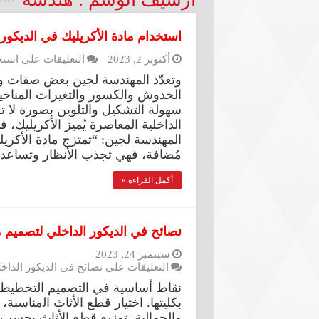
استخدام مادة الأكريليك في الديكور 
أكتوبر 2, 2023
التعليقات
على استخد
وتعدّد المهندسة لجين بعض صفات واس
الخدوش والكسور والتغيرات المناخية.
سهولة التشكيل والتلوين بصورة لا 
الداخلية المعاصرة يُميز الأكريليك،
المهندسة لجين: “تمتزج مادة الأكري
مُضافة، فهي تجذب الأنظار وتساع
أكمل القراءة »
نصائح في الديكور الداخلي لتصميم
سبتمبر 24, 2023
التعليقات
على نصائح في الديكور الدا
نقاط أساسية في التصميم اﻟﺘﺨﻄﻴﻂ 
بكليتها. اﺧﺘﻴﺎر قطع اﻷﺛﺎث اﻟمناسب
والجمالية. توزيع قطع الأثاث ﺑحسب