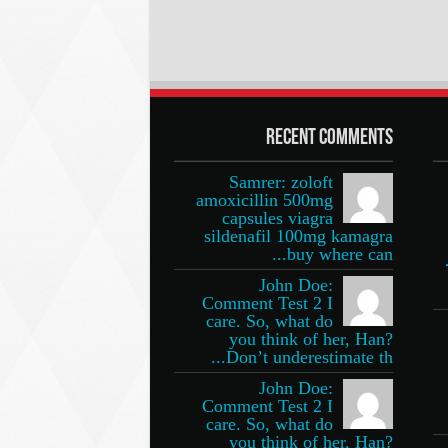
Recent Comments
Samrer: zoloft
amoxicillin 500mg
capsules viagra
sildenafil 100mg kamagra
buy where can...
John Doe:
Comment Test 2 I
care. So, what do
you think of her, Han?
Don’t underestimate th...
John Doe:
Comment Test 2 I
care. So, what do
you think of her, Han?