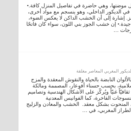
موضتها، وهي حاضرة في تفاصيل المنزل كافة.•
في الديكور الداخلي، وهو ينسجم مع مواد أخرى،
رتز. إشارة إلى أن الخشب الداكن لا يعكس الضوء،
يدة.• إن خشب الجوز بني اللون، سواء كان فاتحًا
عرجات …
ديكور المغربي المعاصر مغلقة
لألوان النابضة بالحياة والنقوش المعقدة والمزج
الإسلامية، بحسب حسناء أفوعار، المصممة ومالكة
ُجسّد تراثاً ثقافيّاً غنيّاً ويُركّز على الأشكال الهندسية وتصاميم
نسوجات الفاخرة، كما الفوانيس المعدنية
ي المنحوت بشكل معقد. الخشب والمعادن والزليج
 الطراز المغربي، في …