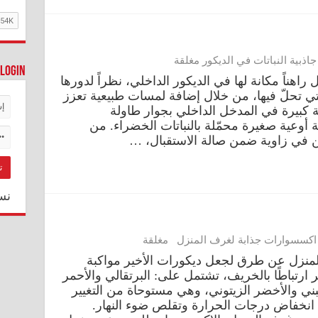
اذبية النباتات في الديكور مغلقة
Login
ل راهناً مكانة لها في الديكور الداخلي، نظراً لدورها
تي تحلّ فيها، من خلال إضافة لمسات طبيعية تعزز
بتة كبيرة في المدخل الداخلي بجوار طاولة
ة أوعية صغيرة محمّلة بالنباتات الخضراء. من
ن في زاوية ضمن صالة الاستقبال، …
نس
اكسسوارات جذابة لغرف المنزل مغلقة
منزل عن طرق لجعل ديكورات الأخير مواكبة
ر ارتباطًا بالخريف، تشتمل على: البرتقالي والأحمر
لبني والأخضر الزيتوني، وهي مستوحاة من التغيير
 انخفاض درجات الحرارة وتقلص ضوء النهار.