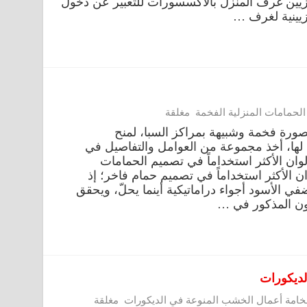
تزيين غرف المنزل بالاكسسورات للتعبير عن دخول
يينية لغرف …
لحمامات المنزلية الفخمة مغلقة
صورة فخمة وشبيهة بمراكز السبا، لمنح
 لها، أخذ مجموعة من العوامل والتفاصيل في
ألوان الأكثر استخداماً في تصميم الحمامات
وان الأكثر استخداماً في تصميم حمام فاخر؛ إذ
ي الأسود أجواء دراماتيكية أينما يحلّ، ويحقق
لون المذكور في …
لديكورات
امة أعمال الخشب المنوعة في الديكورات مغلقة