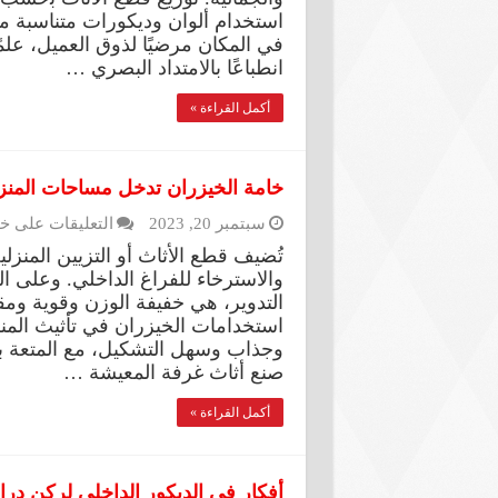
اﺳﺘﺨﺪام أﻟﻮان ودﻳﻜﻮرات متناسبة ﻣ
في المكان مرضيًا لذوق العميل، علمً
اﻧﻄﺒﺎعًا ﺑﺎﻻﻣﺘﺪاد اﻟﺒﺼﺮي …
أكمل القراءة »
خامة الخيزران تدخل مساحات المنز
سبتمبر 20, 2023
التعليقات
على خا
تُضيف قطع الأثاث أو التزيين المنزل
والاسترخاء للفراغ الداخلي. وعلى الر
التدوير، هي خفيفة الوزن وقوية ومقا
استخدامات الخيزران في تأثيث المن
وجذاب وسهل التشكيل، مع المتعة بت
صنع أثاث غرفة المعيشة …
أكمل القراءة »
أفكار في الديكور الداخلي لركن در