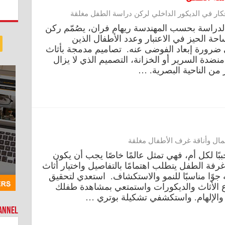
كار في الديكور الداخلي لركن دراسة الطفل مغلقة
دراسة بحسب المهندسة ريهام فران، يصُمّم ركن
حة الحيز في الاعتبار وعدد الأطفال الذين
 ضرورة إبعاد الفوضى عنه. تصاميم مدمجة بأثاث
نضدة السرير أو الخزانة، التصميم الذي لا يزال
 من الناحية البصرية. …
ال وأناقة غرف الأطفال مغلقة
حببًا لكل أم، فهي تمثل عالمًا خاصًا يجب أن يكون
د غرفة الطفل يتطلب اهتمامًا بالتفاصيل واختيار أثاث
ًا مناسبًا للنمو والاستكشاف. استعدي لتحقيق
 الأثاث والديكورات واستمتعي بمشاهدة طفلك
ة والإلهام. واستكشفي تشكيلة بوتري …
hannel