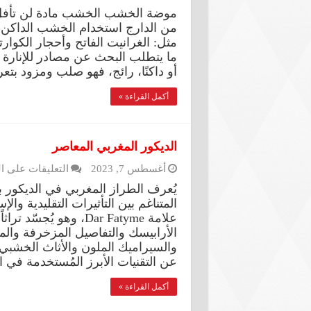
موضة الخشب الخشب مادة لن تأفل 
من الدارج استخدام الخشب الداكن 
مثل: الغرانيت الفاتح وأحجار الكوا
ما يتطلب البحث عن مصادر للإنارة ج
أو داكنًا، رائج، فهو صلب ومزود بت
أكمل القراءة »
الديكور المغربي المعاصر
أغسطس 7, 2023
التعليقات
على ال
يُعرف الطراز المغربي في الديكور با
المتناغم بين التأثيرات التقليدية و
علامة Dar Fatyme، وهو ي
الأرابيسك والتفاصيل المزخرفة والم
والسيراميك الملون والأثاث الخشب
عن التقنيات الأبرز المُستخدمة في
أكمل القراءة »