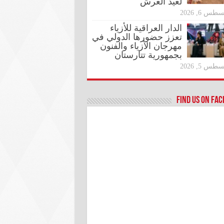
لعيد العرش
طس 6, 2026
الدار العراقية للأزياء
تعزز حضورها الدولي في
مهرجان الأزياء والفنون
بجمهورية تتارستان
طس 5, 2026
Find us on Fa