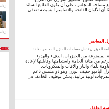
ﻊ ﻣﺴﺎﺣﺔ اﻟﻤﺠﻠﺲ، على أن يكون الطابع السائد
أغس
ا أن الأﻟﻮان اﻟﻔﺎﺗﺤﺔ واﻟﺘﺼﺎﻣﻴﻢ اﻟﺒﺴﻴﻄﺔ ﺗﻀﻔﻲ
أغس
ل المعاصر
cebook
مة الخيزران تدخل مساحات المنزل المعاصر مغلقة
ية المصنوعة من الخيزران، الدفء والهدوء
غم من متانة الخامة واستدامتها وقابليتها لإعادة
ومة للماء والنار والآفات والميكروبات.
زل البامبو خفيف الوزن وهو ذو ملمس ناعم
درجات لونية ترابية. يمكن توظيف الخامة، في
اسة الطفل