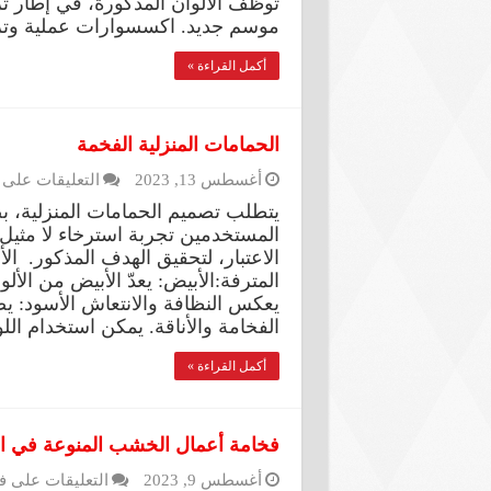
توظّف الألوان المذكورة، في إطار 
موسم جديد. اكسسوارات عملية وتز
أكمل القراءة »
الحمامات المنزلية الفخمة
أغسطس 13, 2023
التعليقات
على ا
يتطلب تصميم الحمامات المنزلية، ب
المستخدمين تجربة استرخاء لا مثيل
الاعتبار، لتحقيق الهدف المذكور. ال
المترفة:الأبيض: يعدّ الأبيض من الأل
يعكس النظافة والانتعاش الأسود: يضف
الفخامة والأناقة. يمكن استخدام ال
أكمل القراءة »
فخامة أعمال الخشب المنوعة في ا
أغسطس 9, 2023
التعليقات
على فخ