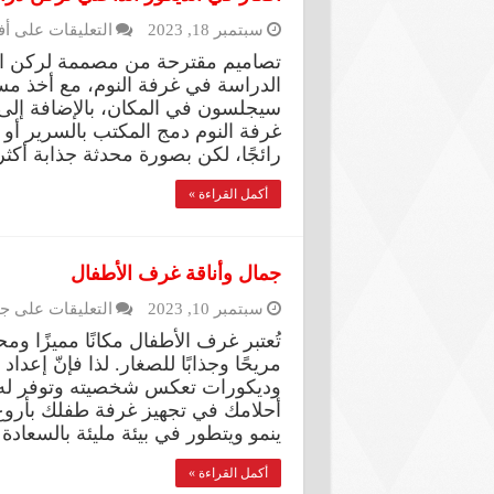
سبتمبر 18, 2023
التعليقات
على أف
تصاميم مقترحة من مصممة لركن ال
الدراسة في غرفة النوم، مع أخذ مسا
سيجلسون في المكان، بالإضافة إلى
غرفة النوم دمج المكتب بالسرير أو م
رائجًا، لكن بصورة محدثة جذابة أكثر
أكمل القراءة »
جمال وأناقة غرف الأطفال
سبتمبر 10, 2023
التعليقات
على جم
تُعتبر غرف الأطفال مكانًا مميزًا وم
مريحًا وجذابًا للصغار. لذا فإنّ إعدا
وديكورات تعكس شخصيته وتوفر له جو
أحلامك في تجهيز غرفة طفلك بأروع
ينمو ويتطور في بيئة مليئة بالسعاد
أكمل القراءة »