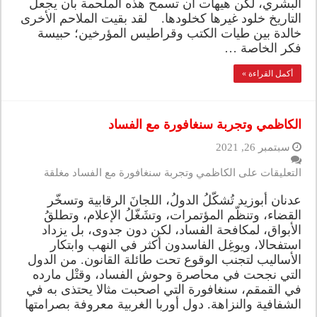
البشري، لكن هيهات ان تسمح هذه الملحمة بان يجعل
التاريخ خلود غيرها كخلودها. لقد بقيت الملاحم الأخرى
خالدة بين طيات الكتب وقراطيس المؤرخين؛ حبيسة
فكر الخاصة …
أكمل القراءة »
الكاظمي وتجربة سنغافورة مع الفساد
سبتمبر 26, 2021
التعليقات
على الكاظمي وتجربة سنغافورة مع الفساد مغلقة
عدنان أبوزيد تُشكّلُ الدولُ، اللجانَ الرقابية وتسخّر
القضاء، وتنظّم المؤتمرات، وتشَغّلُ الإعلام، وتطلقُ
الأبواق، لمكافحة الفساد، لكن دون جدوى، بل يزداد
استفحالا، ويوغِل الفاسدون أكثر في النهب وابتكار
الأساليب لتجنب الوقوع تحت طائلة القانون. من الدول
التي نجحت في محاصرة وحوش الفساد، وقتْل مارده
في القمقم، سنغافورة التي اصحبت مثالا يحتذى به في
الشفافية والنزاهة. دول أوربا الغربية معروفة بصرامتها