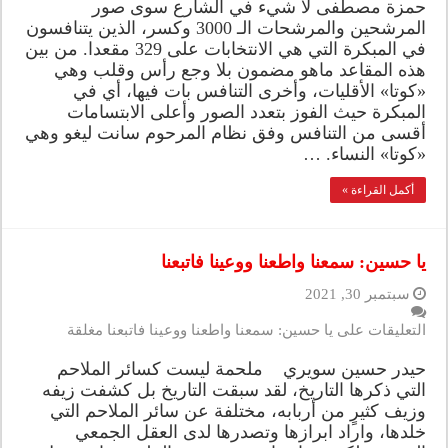
حمزة مصطفى لا شيء في الشارع سوى صور
المرشحين والمرشحات الـ 3000 وكسر، الذين يتنافسون
في المبكرة التي هي الانتخابات على 329 مقعدا. من بين
هذه المقاعد ماهو مضمون بلا وجع رأس وقلب وهي
«كوتا» الأقليات، وأخرى التنافس بات فيها، أي في
المبكرة حيث الفوز بتعدد الصور وأعلى الابتسامات
أقسى من التنافس وفق نظام المرحوم سانت ليغو وهي
«كوتا» النساء. …
أكمل القراءة »
يا حسين: سمعنا واطعنا ووعينا فاتبعنا
سبتمبر 30, 2021
التعليقات
على يا حسين: سمعنا واطعنا ووعينا فاتبعنا مغلقة
حيدر حسين سويري ملحمة ليست كسائر الملاحم
التي ذكرها التاريخ، لقد سبقت التاريخ بل كشفت زيفه
وزيف كثيرٍ من أربابه، مختلفة عن سائر الملاحم التي
خلدها، واراد ابرازها وتصدرها لدى العقل الجمعي