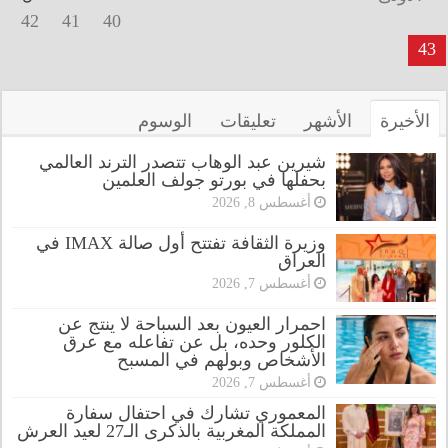
42
41
40
43
الأخيرة
الأشهر
تعليقات
الوسوم
شيرين عبد الوهاب تتصدر الترند العالمي
بحفلها في بورتو جولف العلمين
أغسطس 8, 2026
وزيرة الثقافة تفتتح أول صالة IMAX في
العراق
أغسطس 7, 2026
احمرار العيون بعد السباحة لا ينتج عن
الكلور وحده، بل عن تفاعله مع عرق
الأشخاص وبولهم في المسبح
أغسطس 7, 2026
المعموري تشارك في احتفال سفارة
المملكة المغربية بالذكرى الـ27 لعيد العرش