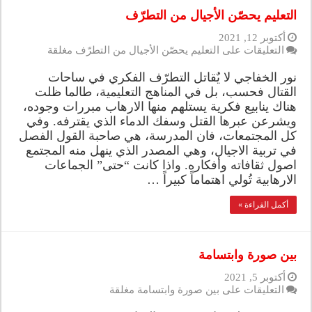
التعليم يحصّن الأجيال من التطرّف
أكتوبر 12, 2021
التعليقات
على التعليم يحصّن الأجيال من التطرّف مغلقة
نور الخفاجي لا يٌقاتل التطرّف الفكري في ساحات
القتال فحسب، بل في المناهج التعليمية، طالما ظلت
هناك ينابيع فكرية يستلهم منها الارهاب مبررات وجوده،
ويشرعن عبرها القتل وسفك الدماء الذي يقترفه. وفي
كل المجتمعات، فان المدرسة، هي صاحبة القول الفصل
في تربية الاجيال، وهي المصدر الذي ينهل منه المجتمع
اصول ثقافاته وأفكاره. واذا كانت “حتى” الجماعات
الارهابية تُولي اهتماماً كبيراً …
أكمل القراءة »
بين صورة وابتسامة
أكتوبر 5, 2021
التعليقات
على بين صورة وابتسامة مغلقة