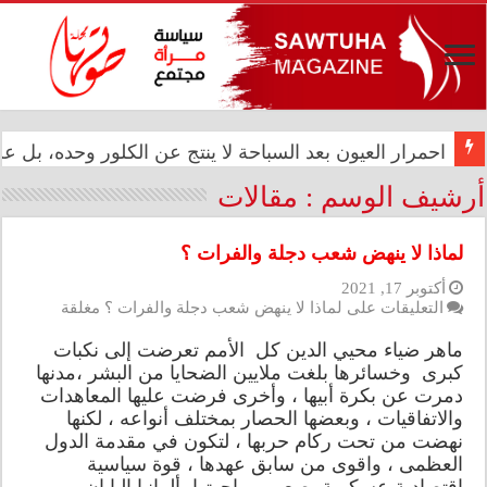
المعموري تشارك في احتفال سفارة المملكة المغربية بالذكرى الـ27 لع
احمرار العيون بعد السباحة لا ينتج عن الكلور وحده، بل
أرشيف الوسم :
مقالات
لماذا لا ينهض شعب دجلة والفرات ؟
أكتوبر 17, 2021
التعليقات
على لماذا لا ينهض شعب دجلة والفرات ؟ مغلقة
ماهر ضياء محيي الدين كل الأمم تعرضت إلى نكبات
كبرى وخسائرها بلغت ملايين الضحايا من البشر ،مدنها
دمرت عن بكرة أبيها ، وأخرى فرضت عليها المعاهدات
والاتفاقيات ، وبعضها الحصار بمختلف أنواعه ، لكنها
نهضت من تحت ركام حربها ، لتكون في مقدمة الدول
العظمى ، واقوى من سابق عهدها ، قوة سياسية