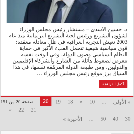
د، حسين الاسدي – مستشار رئيس مجلس الوزراء
لشؤون التشريع ورئيس لجنة التشريع البرلمانية منذ عام
2003 تعيش التجربة العراقية في ظل معادلة معقدة:
قوى سياسية شيعية تتحمل العبء الأكبر في حماية
النظام السياسي وصون الدولة، وفي الوقت نفسه
تتعرض لضغوط هائلة من الشارع والشركاء الإقليميين
والدوليين، ومن طبيعة الدولة المرهَقة نفسها، في هذا
السياق برز موقع رئيس مجلس الوزراء …
أكمل القراءة »
20
19
18
«
10
...
« الأولى
صفحة 20 من 151
»
22
21
...
50
40
30
الأخيرة »