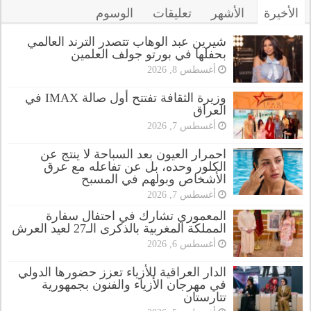
الأخيرة
الأشهر
تعليقات
الوسوم
شيرين عبد الوهاب تتصدر الترند العالمي
بحفلها في بورتو جولف العلمين
أغسطس 8, 2026
وزيرة الثقافة تفتتح أول صالة IMAX في
العراق
أغسطس 7, 2026
احمرار العيون بعد السباحة لا ينتج عن
الكلور وحده، بل عن تفاعله مع عرق
الأشخاص وبولهم في المسبح
أغسطس 7, 2026
المعموري تشارك في احتفال سفارة
المملكة المغربية بالذكرى الـ27 لعيد العرش
أغسطس 6, 2026
الدار العراقية للأزياء تعزز حضورها الدولي
في مهرجان الأزياء والفنون بجمهورية
تتارستان