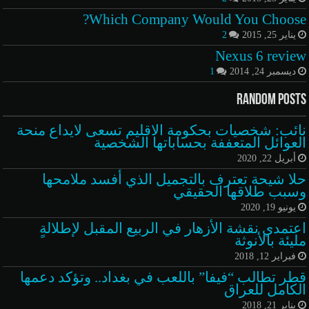
Which Company Would You Choose?
يناير 25, 2015
2
Nexus 6 review
ديسمبر 24, 2014
1
Random Posts
نائب: شخصيات بحكومة الاقليم تسعى لايداع منحة
العوائل المتعففة بحساباتها الشخصية
أبريل 22, 2020
حلا شيحة تعترف بالتجميل الذي أفسد ملامحها
وسبب طلاقها الحقيقي
يونيو 19, 2020
اعتمدي نقشة الأزهار في الربيع المقبل لإطلالةٍ
مليئة بالأنوثة
فبراير 12, 2018
قطر تطالب “فيفا” باللعب في بغداد.. وتؤكد دعمها
الكامل للعراق
يناير 21, 2018