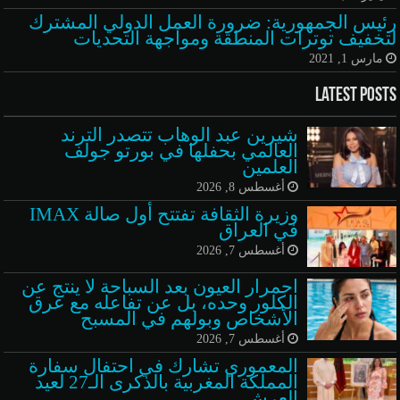
رئيس الجمهورية: ضرورة العمل الدولي المشترك
لتخفيف توترات المنطقة ومواجهة التحديات
مارس 1, 2021
Latest Posts
شيرين عبد الوهاب تتصدر الترند
العالمي بحفلها في بورتو جولف
العلمين
أغسطس 8, 2026
وزيرة الثقافة تفتتح أول صالة IMAX
في العراق
أغسطس 7, 2026
احمرار العيون بعد السباحة لا ينتج عن
الكلور وحده، بل عن تفاعله مع عرق
الأشخاص وبولهم في المسبح
أغسطس 7, 2026
المعموري تشارك في احتفال سفارة
المملكة المغربية بالذكرى الـ27 لعيد
العرش