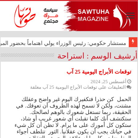
شيرين عبد الوهاب تتصدر الترند العالمي بحفلها في بورتو
مستشار حكومي: رئيس الوزراء يولي اهتماماً بحضور المرأ
أرشيف الوسم :
استراحة
توقعات الأبراج اليومية 25 آب
أغسطس 25, 2024
التعليقات
على توقعات الأبراج اليومية 25 آب مغلقة
الحمل كن حذرا فتكفيرك اليوم غير واضح وعقلك
مشتت، ولكن لا تسمح لهذه الظروف أن تعوقك. في
الحقيقة، ربما تستغل شعورك بالوهم لصالحك.
ستكتشف أنك كلما تقبلت أي شعور غريب أو شاذ،
ستكون كل أمورك على ما يرام. لا تظن أن كل شيء
في حياتك يجب أن يكون عقلانيا. الثور تتلطف أجواء