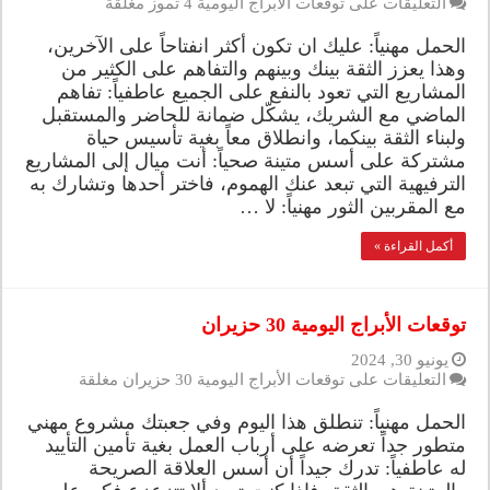
التعليقات
على توقعات الأبراج اليومية 4 تموز مغلقة
الحمل مهنياً: عليك ان تكون أكثر انفتاحاً على الآخرين،
وهذا يعزز الثقة بينك وبينهم والتفاهم على الكثير من
المشاريع التي تعود بالنفع على الجميع عاطفياً: تفاهم
الماضي مع الشريك، يشكّل ضمانة للحاضر والمستقبل
ولبناء الثقة بينكما، وانطلاق معاً بغية تأسيس حياة
مشتركة على أسس متينة صحياً: أنت ميال إلى المشاريع
الترفيهية التي تبعد عنك الهموم، فاختر أحدها وتشارك به
مع المقربين الثور مهنياً: لا …
أكمل القراءة »
توقعات الأبراج اليومية 30 حزيران
يونيو 30, 2024
التعليقات
على توقعات الأبراج اليومية 30 حزيران مغلقة
الحمل مهنياً: تنطلق هذا اليوم وفي جعبتك مشروع مهني
متطور جداً تعرضه على أرباب العمل بغية تأمين التأييد
له عاطفياً: تدرك جيداً أن أسس العلاقة الصريحة