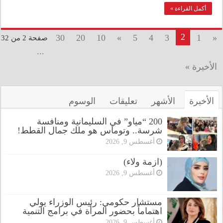
أكمل القراءة »
2
30
20
10
»
5
4
3
1
«
صفحة 2 من 32
...
الأخيرة »
الأخيرة
الأشهر
تعليقات
الوسوم
200 “مياو” في السليمانية ومنافسة
شرسة.. وتوماس هو ملك جمال القطط!
أغسطس 9, 2026
(ازمة ولاء)
أغسطس 9, 2026
مستشار حكومي: رئيس الوزراء يولي
اهتماماً بحضور المرأة في برامج التنمية
أغسطس 9, 2026