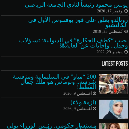
يونس محمود رئيساً لنادي الجامعة الرياضي
نوفمبر 17, 2020
رونالدو يعلق على فوز يوفنتوس الأول في
الكالتشيو
أغسطس 25, 2019
نصب “كطف الجكارة” في الديوانية: تساؤلات
وجدل.. وإجابات عن الغاية￼
سبتمبر 29, 2022
Latest Posts
200 “مياو” في السليمانية ومنافسة
شرسة.. وتوماس هو ملك جمال
القطط!
أغسطس 9, 2026
(ازمة ولاء)
أغسطس 9, 2026
مستشار حكومي: رئيس الوزراء يولي