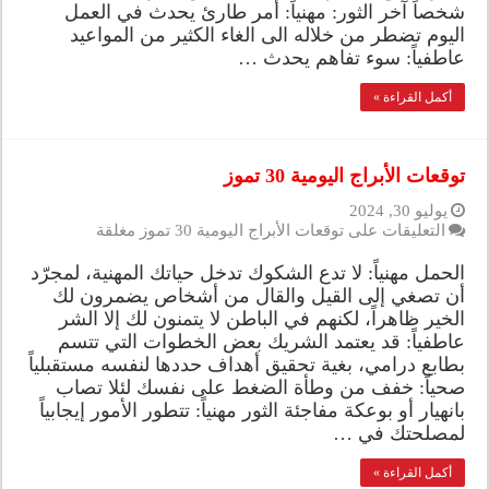
شخصاً آخر الثور: مهنياً: أمر طارئ يحدث في العمل
اليوم تضطر من خلاله الى الغاء الكثير من المواعيد
عاطفياً: سوء تفاهم يحدث …
أكمل القراءة »
توقعات الأبراج اليومية 30 تموز
يوليو 30, 2024
التعليقات
على توقعات الأبراج اليومية 30 تموز مغلقة
الحمل مهنياً: لا تدع الشكوك تدخل حياتك المهنية، لمجرّد
أن تصغي إلى القيل والقال من أشخاص يضمرون لك
الخير ظاهراً، لكنهم في الباطن لا يتمنون لك إلا الشر
عاطفياً: قد يعتمد الشريك بعض الخطوات التي تتسم
بطابع درامي، بغية تحقيق أهداف حددها لنفسه مستقبلياً
صحياً: خفف من وطأة الضغط على نفسك لئلا تصاب
بانهيار أو بوعكة مفاجئة الثور مهنياً: تتطور الأمور إيجابياً
لمصلحتك في …
أكمل القراءة »