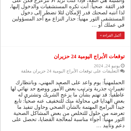
والمتينة هي الثقة، فإذا كنت تريد ألا تتزعزع فكن على
قدر الثقة صحياً: أنت تكره المستشفيات والدخول إليها،
لذا انتبه لصحتك قدر الإمكان لئلا تضطر إلى دخول
المستشفى الثور مهنياً: حذار النزاع مع أحد المسؤولين
في عملك أو …
أكمل القراءة »
توقعات الأبراج اليومية 24 حزيران
يونيو 24, 2024
التعليقات
على توقعات الأبراج اليومية 24 حزيران مغلقة
الحملمهنياً: يوم واعد على الصعيد المهني، وبانتظارك
تغييرات جذرية وترتيب بعض الأمور ووضع حد نهائي لها
عاطفياً: قد تهتم بشأن ما يزعج الشريك وتشتري له
بعض الهدايا في محاولة منك للتخفيف عنه صحياً: تابع
جيداً البرامج المهتمة بالشأن الصحي وحاول تنفيذ ما
تعرضه من حلول للتخلص من بعض المشاكل الصحية
الثور مهنياً: أجواء مناسبة لمعالجة القضايا، تحصل على
دعم وتأييد …