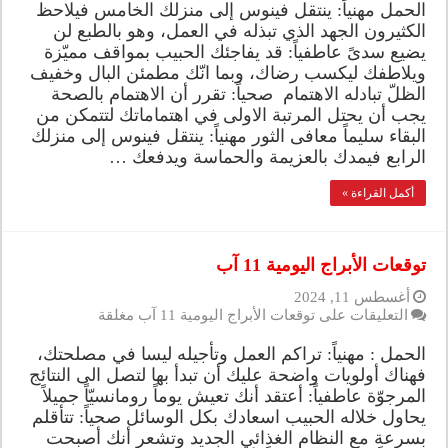
الحمل مهنياً: ينتقل فينوس إلى منزلك الخامس فيلاحظ
الكثيرون الجهد الذي تبذله في العمل، وهو بالطبع لن
يضيع سدىً عاطفياً: قد يفاجئك الحبيب بمواقف مميّزة
ويلاطفك ليكسب رضاك، وبما انّك مطمئن البال وخفيف
الظلّ تبادله الاهتمام صحياً: تقرر أن الاهتمام بالصحة
يجب أن يحتل المرتبة الاولى في اهتماماتك لتتمكن من
البقاء سليماً معافى الثور مهنياً: ينتقل فينوس إلى منزلك
الرابع فيمدك بالعزيمة والحماسة ويدفعك …
أكمل القراءة »
توقعات الأبراج اليومية 11 آب
أغسطس 11, 2024
التعليقات
على توقعات الأبراج اليومية 11 آب مغلقة
الحمل : مهنياً: تراكم العمل وتأجيله ليسا في مصلحتك،
فهناك أولويات واضحة عليك أن تبدأ بها لتصل الى النتائج
المرجوّة عاطفياً: أعتقد أنك تعيش يوماً رومانسيّاً جميلاً
يحاول خلاله الحبيب اسعادك بكل الوسائل صحياً: تتأقلم
بسرعة مع النظام الغذائي الجديد وتشعر أنك أصبحت