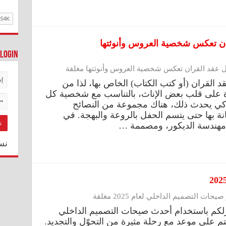
ران تعكس شخصية العروس وأنوثتها
Login
ل عقد القران تعكس شخصية العروس وأنوثتها مغلقة
د القران (أو كتب الكتاب) الخاص بها، لذا من
زيزة على قلب بعض الإناث، بالتناسب مع شخصية كل
 وكي يحدث ذلك، هناك مجموعة من النصائح
نة بها حتى يتسم الحفل بالروعة والبهجة. في
، مهندسة الديكور، ومصممة …
نس
حات التصميم الداخلي لعام 2025 مغلقة
زلكم باستخدام أحدث صيحات التصميم الداخلي
عم، فأنتم على موعد مع رحلة مثيرة من التحوّل والتجديد.