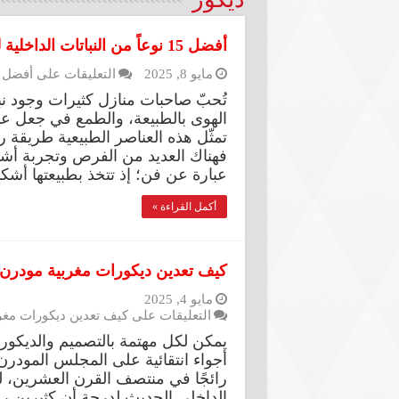
أفضل 15 نوعاً من النباتات الداخلية لتنقية هواء منزلك
مايو 8, 2025
التعليقات
على أفضل 15 نوعاً من النباتات الداخلية لتنقية هواء منزلك مغل
تُحبّ صاحبات منازل كثيرات وجود نب
الهوى بالطبيعة، والطمع في جعل عن
تمثّل هذه العناصر الطبيعية طريقة
فهناك العديد من الفرص وتجربة أشياء
عبارة عن فن؛ إذ تتخذ بطبيعتها أشكا
أكمل القراءة »
كيف تعدين ديكورات مغربية مودرن
مايو 4, 2025
التعليقات
على كيف تعدين ديكورات مغر
يمكن لكل مهتمة بالتصميم والديكور،
أجواء انتقائية على المجلس المودرن 
رائجًا في منتصف القرن العشرين، لت
الداخلي الحديث لدرجة أن كثيرين ربم