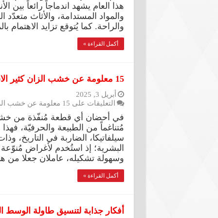
هذا العام يشهد اندماجاً رائعاً بين الأ
والمواد المستدامة، والأثاث متعدّد ا
والراحة. كما يُتوقع تزايد الاهتمام 
أكمل القراءة »
15 معلومة عن خشب الزان كثير الاستخدام في صنع الأثاث والديكور
أبريل 3, 2025
التعليقات
على 15 معلومة عن خشب الزان كثير الاستخدام في صنع الأثاث والديكور مغلقة
في أحضان أي قطعة مُنفّذة من خشب 
مُتناغماً من الطبيعة والحرفيّة، فه
سيلفاتيكا، الضاربة في التاريخ، وذا
البشرية؛ إذ استُخدم لأغراض مُنوّع
وسهولة تشكيله، عاملان جعلا من هذ
أكمل القراءة »
أفكار جذابة لتنسيق طاولة الوسط ا