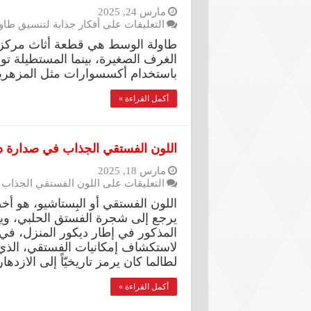
مارس 24, 2025
التعليقات
على أفكار جذابة لتنسيق طاو
طاولة الوسط هي قطعة أثاث مركزية
الغرف الصغيرة، بينما المستطيلة تو
باستخدام أكسسوارات مثل المزهريات
أكمل القراءة »
اللون الفستقي الجذاب في صدارة ديك
مارس 18, 2025
التعليقات
على اللون الفستقي الجذاب في ص
اللون الفستقي أو البِستاشيو، هو 
يرجع إلى شجرة الفستق الحلبي، ويرت
المذكور في إطار ديكور المنزل، في 
لاستكشاف إمكانيات الفستقي، الذي ير
لطالما كان يرمز تاريخيّاً إلى الازده
أكمل القراءة »