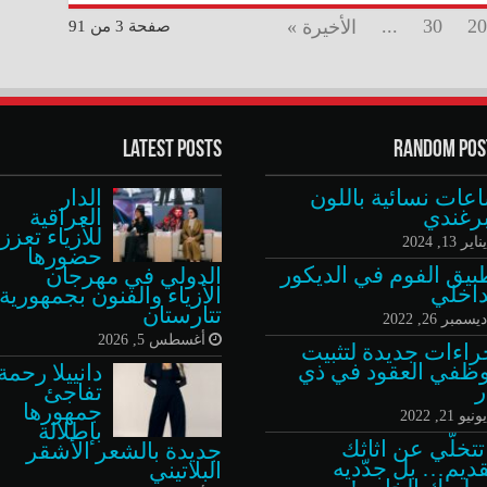
...
30
20
الأخيرة »
صفحة 3 من 91
Latest Posts
Random Pos
عات نسائية باللون
الدار
برغندي
العراقية
للأزياء تعزز
ناير 13, 2024
حضورها
بيق الفوم في الديكور
الدولي في مهرجان
داخلي
الأزياء والفنون بجمهورية
تتارستان
يسمبر 26, 2022
أغسطس 5, 2026
راءات جديدة لتثبيت
ظفي العقود في ذي
دانييلا رحمة
ر
تفاجئ
جمهورها
ونيو 21, 2022
بإطلالة
 تتخلّي عن اثاثك
جديدة بالشعر الأشقر
قديم… بل جدّديه
البلاتيني