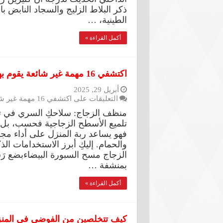
ذكر البلاط الزليج والسجاد النابض ب
الطينية، …
أكمل القراءة »
اكتشفي 16 مهمة غير شائعة يقوم بها ملمع الزجاج في العناية بمنزلك
أبريل 29, 2025
التعليقات
على اكتشفي 16 مهمة غير شائعة يقوم بها ملمع الزجاج في العناية بمنزلك مغلقة
منظف الزجاج: سلاحكِ السري في ت
تلميع الأسطح الزجاجية فحسب، بل يمك
فهو يساعد ربة المنزل على أداء مج
والحمام. إليكِ أبرز الاستخدامات ا
الزجاج مسح السبورة البيضاءبضع 
بمنشفة …
أكمل القراءة »
كيف تتخلصين من الفوضى في المن