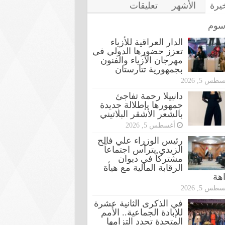
خيرة
الأشهر
تعليقات
سوم
الدار العراقية للأزياء
تعزز حضورها الدولي في
مهرجان الأزياء والفنون
بجمهورية تتارستان
طس 5, 2026
دانييلا رحمة تفاجئ
جمهورها بإطلالة جديدة
بالشعر الأشقر البلاتيني
أغسطس 5, 2026
رئيس الوزراء علي فالح
الزيدي يترأس اجتماعاً
مشتركاً في ديوان
الرقابة المالية مع هيأة
اهة
طس 5, 2026
في الذكرى الثانية عشرة
للإبادة الجماعية.. الأمم
المتحدة تجدد التزامها