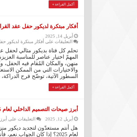
أكمل القراءة »
أفكار مبتكرة لديكور حفل عقد الق
أبريل 14, 2025
التعليقات
على أفكار مبتكرة لديكور حف
تحلم كل فتاة بديكور مثالي لحفل عق
المهمّ اختيار عناصر للمناسبة الع
منهن، والمكان المُقام فيه الحفل،
والاختيارات التي من الممكن الاستعا
السطور الآتية، توضّح فرح الدراكة
أكمل القراءة »
أبرز صيحات التصميم الداخلي لعام 2025
أبريل 12, 2025
التعليقات
على أبرز صي
هل أنتم مستعدّون لتجديد ديكور من
لعام 2025؟ إذا كان الجواب ن