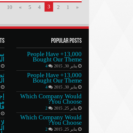
3
10
»
5
4
2
1
«
ts
Popular Posts
13,000+ People Have
سا
Bought Our Theme
ال
يناير 30, 2015
4
ي
13,000+ People Have
تط
Bought Our Theme
ال
يناير 30, 2015
4
د
Which Company Would
إج
You Choose?
مو
قا
يناير 25, 2015
2
ي
Which Company Would
You Choose?
لا
ال
يناير 25, 2015
2