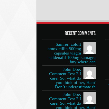
Recent Comments
Samrer: zoloft
amoxicillin 500mg
capsules viagra
sildenafil 100mg kamagra
buy where can...
John Doe:
Comment Test 2 I
care. So, what do
you think of her, Han?
Don’t underestimate th...
John Doe:
Comment Test 2 I
care. So, what do
you think of her, Han?