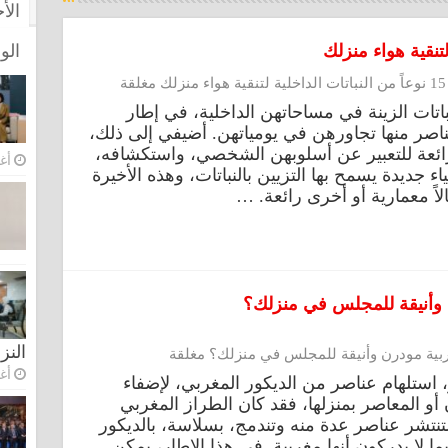
الأ
الو
قة
اتات الزينة في مساحاتهن الداخلية، في إطار
اصر منها تجاورهن في يومياتهن. أضيفي إلى ذلك،
 رائعة للتعبير عن أسلوبهن الشخصي، واستكشافه،
أغس
 جديدة يسمح بها التزيين بالنباتات، وهذه الأخيرة
لاً معمارية أو أخرى رائعة. …
 وأنيقة للمجلس في منزلك؟
النز
بية مودرن وأنيقة للمجلس في منزلك؟ مغلقة
أغس
 استلهام عناصر من الديكور المغربي، لإضفاء
أو المعاصر بمنزلها، فقد كان الطراز المغربي
نتشر عناصر عدة منه وتندمج، بسلاسة، بالديكور
ا لا يدركون أنها مغربية. في هذا الإطار، يمكن