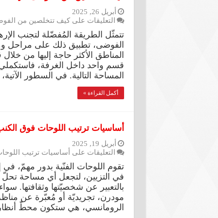
أبريل 26, 2025
التعليقات
على كيف تتخلصين من الفوض
تتمثّل الطريقة المُفضّلة لتجنب الإ
الفوضى، تطبيق ذلك على مراحل ومنا
المناطق الأكثر حاجة إليها من خلال 
قسم واحد داخل الغرفة، فاستكملي ت
المساحة التالية. في السطور الآتي
أكمل القراءة »
أساسيات ترتيب اللوحات فوق الكنب.
أبريل 19, 2025
التعليقات
على أساسيات ترتيب اللوحات 
تقوم اللوحات الفنّية بدور مهمّ، في
في التزيين، لتجعل أي مساحة تحلّ فيها
بالتعبير عن شخصيّتها وثقافتها. سواء أ
مودرن، تجريديّة أو مُعبّرة عن مناظر 
الرومانسي، هي ستكون محطّ أنظا