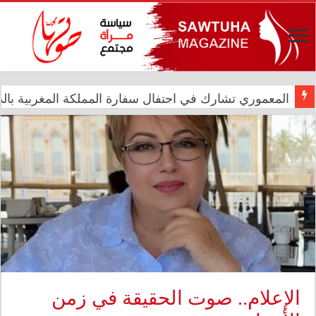
المعموري تشارك في احتفال سفارة المملكة المغربية بالذكرى الـ27 لع
الدار العراقية للأزياء تعزز حضورها الدولي في مهرجان الأ
الإعلام.. صوت الحقيقة في زمن