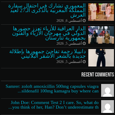
المعموري تشارك في احتفال سفارة
المملكة المغربية بالذكرى الـ27 لعيد
العرش
أغسطس 6, 2026
الدار العراقية للأزياء تعزز حضورها
الدولي في مهرجان الأزياء والفنون
بجمهورية تتارستان
أغسطس 5, 2026
دانييلا رحمة تفاجئ جمهورها بإطلالة
جديدة بالشعر الأشقر البلاتيني
أغسطس 5, 2026
Recent Comments
Samrer: zoloft amoxicillin 500mg capsules viagra
sildenafil 100mg kamagra buy where can...
John Doe: Comment Test 2 I care. So, what do
you think of her, Han? Don’t underestimate th...