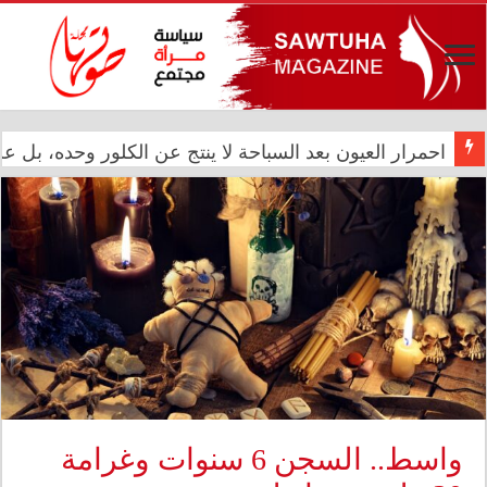
المعموري تشارك في احتفال سفارة المملكة المغربية بالذكرى الـ27 لع
احمرار العيون بعد السباحة لا ينتج عن الكلور وحده، بل
واسط.. السجن 6 سنوات وغرامة