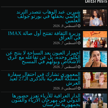
Latest Posts
شيرين عبد الوهاب تتصدر الترند
العالمي بحفلها في بورتو جولف
العلمين
أغسطس 8, 2026
وزيرة الثقافة تفتتح أول صالة IMAX
في العراق
أغسطس 7, 2026
احمرار العيون بعد السباحة لا ينتج عن
الكلور وحده، بل عن تفاعله مع عرق
الأشخاص وبولهم في المسبح
أغسطس 7, 2026
المعموري تشارك في احتفال سفارة
المملكة المغربية بالذكرى الـ27 لعيد
العرش
أغسطس 6, 2026
الدار العراقية للأزياء تعزز حضورها
الدولي في مهرجان الأزياء والفنون
بجمهورية تتارستان