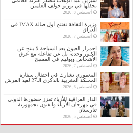
شيرين عبد الوهاب تتصدر الترند العالمي
بحفلها في بورتو جولف العلمين
أغسطس 8, 2026
وزيرة الثقافة تفتتح أول صالة IMAX في
العراق
أغسطس 7, 2026
احمرار العيون بعد السباحة لا ينتج عن
الكلور وحده، بل عن تفاعله مع عرق
الأشخاص وبولهم في المسبح
أغسطس 7, 2026
المعموري تشارك في احتفال سفارة
المملكة المغربية بالذكرى الـ27 لعيد العرش
أغسطس 6, 2026
الدار العراقية للأزياء تعزز حضورها الدولي
في مهرجان الأزياء والفنون بجمهورية
تتارستان
أغسطس 5, 2026