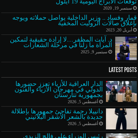
توقعات الأبراج اليومية 19 أيلول
سبتمبر 19, 2020
قمار وفساد .. وزير الداخلية يواصل حملاته ويوجه
بإغلاق صالات الروليت المخفية
أبريل 20, 2023
د. آيات المظفر…لا إرادة حقيقية لتمكين
المرأة ما زلنا في مرحلة الشعارات
سبتمبر 9, 2025
Latest Posts
الدار العراقية للأزياء تعزز حضورها
الدولي في مهرجان الأزياء والفنون
بجمهورية تتارستان
أغسطس 5, 2026
دانييلا رحمة تفاجئ جمهورها بإطلالة
جديدة بالشعر الأشقر البلاتيني
أغسطس 5, 2026
رئيس الوزراء علي فالح الزيدي