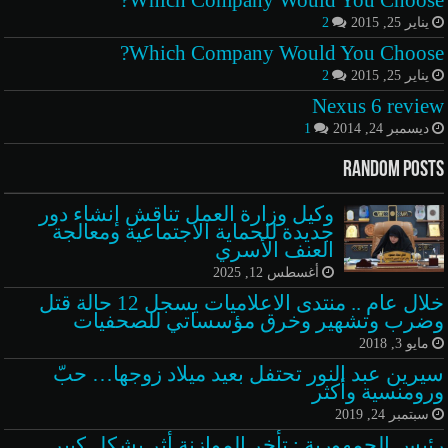
Which Company Would You Choose?
يناير 25, 2015
2
Which Company Would You Choose?
يناير 25, 2015
2
Nexus 6 review
ديسمبر 24, 2014
1
Random Posts
وكيل وزارة العمل تناقش إنشاء دور
جديدة للحماية الاجتماعية ومعالجة
العنف الأسري
أغسطس 12, 2025
خلال عام .. منتدى الاعلاميات يسجل 12 حالة قتل
وضرب وتشهير وخرق مؤسساتي للصحفيات
مايو 3, 2018
سيرين عبد النور تحتفل بعيد ميلاد زوجها… حبّ
ورومنسية وأكثر
سبتمبر 24, 2019
رئيس الجمهورية : تأخر الموازنة أثر بشكل كبير