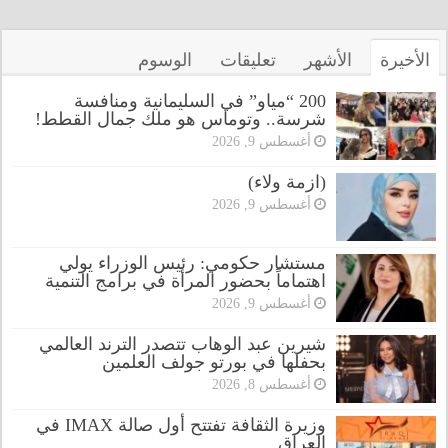
الأخيرة
الأشهر
تعليقات
الوسوم
200 “مياو” في السليمانية ومنافسة
شرسة.. وتوماس هو ملك جمال القطط!
أغسطس 9, 2026
(ازمة ولاء)
أغسطس 9, 2026
مستشار حكومي: رئيس الوزراء يولي
اهتماماً بحضور المرأة في برامج التنمية
أغسطس 9, 2026
شيرين عبد الوهاب تتصدر الترند العالمي
بحفلها في بورتو جولف العلمين
أغسطس 8, 2026
وزيرة الثقافة تفتتح أول صالة IMAX في
العراق