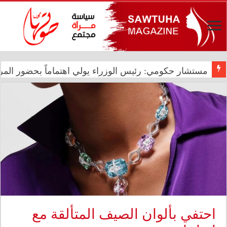
شيرين عبد الوهاب تتصدر الترند العالمي بحفلها في بورتو
مستشار حكومي: رئيس الوزراء يولي اهتماماً بحضور المرأ
احتفي بألوان الصيف المتألقة مع