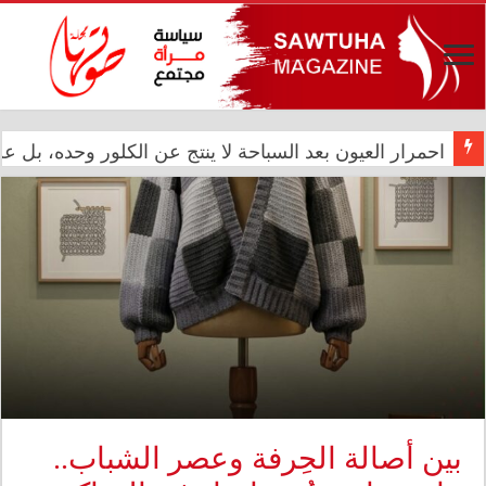
المعموري تشارك في احتفال سفارة المملكة المغربية بالذكرى الـ27 لع
بين أصالة الحِرفة وعصر الشباب..