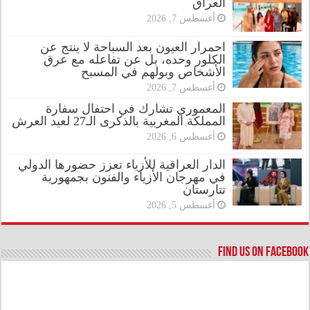
العراق
أغسطس 7, 2026
احمرار العيون بعد السباحة لا ينتج عن
الكلور وحده، بل عن تفاعله مع عرق
الأشخاص وبولهم في المسبح
أغسطس 7, 2026
المعموري تشارك في احتفال سفارة
المملكة المغربية بالذكرى الـ27 لعيد العرش
أغسطس 6, 2026
الدار العراقية للأزياء تعزز حضورها الدولي
في مهرجان الأزياء والفنون بجمهورية
تتارستان
أغسطس 5, 2026
Find us on Facebook