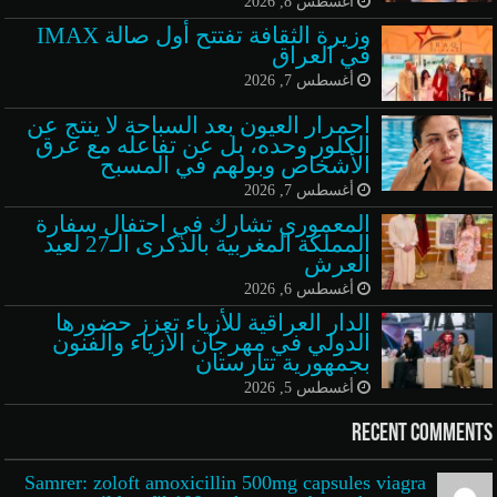
أغسطس 8, 2026
وزيرة الثقافة تفتتح أول صالة IMAX
في العراق
أغسطس 7, 2026
احمرار العيون بعد السباحة لا ينتج عن
الكلور وحده، بل عن تفاعله مع عرق
الأشخاص وبولهم في المسبح
أغسطس 7, 2026
المعموري تشارك في احتفال سفارة
المملكة المغربية بالذكرى الـ27 لعيد
العرش
أغسطس 6, 2026
الدار العراقية للأزياء تعزز حضورها
الدولي في مهرجان الأزياء والفنون
بجمهورية تتارستان
أغسطس 5, 2026
Recent Comments
Samrer: zoloft amoxicillin 500mg capsules viagra