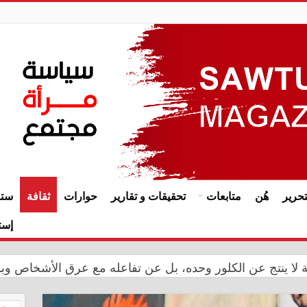
حرير
هُن
متابعات
تحقيقات و تقارير
حوارات
ثقافة
ستا
إست
ة المملكة المغربية بالذكرى الـ27 لعيد العرش