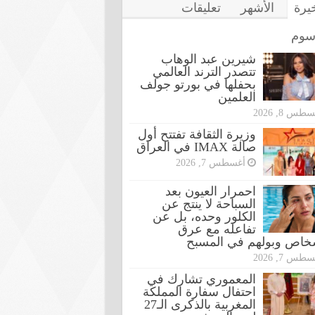
خيرة
الأشهر
تعليقات
سوم
شيرين عبد الوهاب
تتصدر الترند العالمي
بحفلها في بورتو جولف
العلمين
طس 8, 2026
وزيرة الثقافة تفتتح أول
صالة IMAX في العراق
أغسطس 7, 2026
احمرار العيون بعد
السباحة لا ينتج عن
الكلور وحده، بل عن
تفاعله مع عرق
شخاص وبولهم في المسبح
طس 7, 2026
المعموري تشارك في
احتفال سفارة المملكة
المغربية بالذكرى الـ27