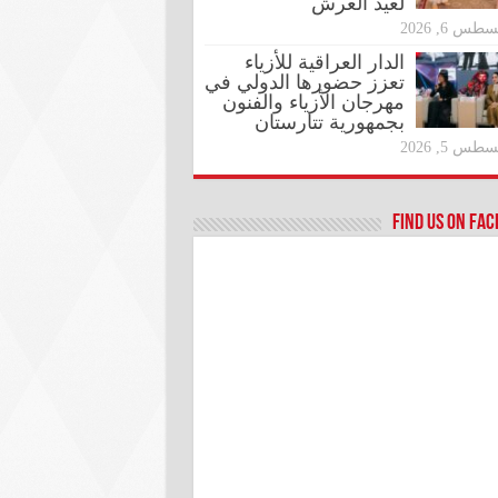
لعيد العرش
طس 6, 2026
الدار العراقية للأزياء
تعزز حضورها الدولي في
مهرجان الأزياء والفنون
بجمهورية تتارستان
طس 5, 2026
Find us on Fa