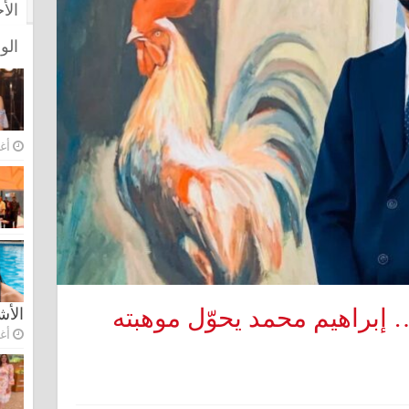
الأ
الو
أغس
 إبراهيم محمد يحوّل موهبته
الأ
أغس