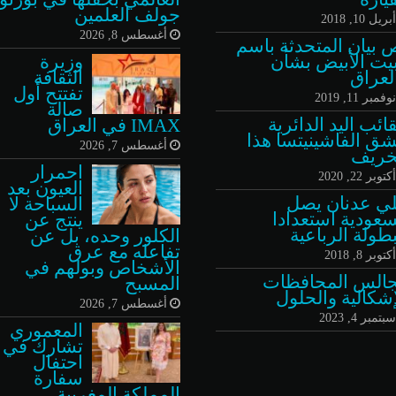
جولف العلمين
بريل 10, 2018
أغسطس 8, 2026
ص بيان المتحدثة باسم
بيت الأبيض بشأن
وزيرة
#العراق⁩
الثقافة
تفتتح أول
وفمبر 11, 2019
صالة
ائب اليد الدائرية
IMAX في العراق
ق الفاشينيتسا هذا
أغسطس 7, 2026
خريف
احمرار
كتوبر 22, 2020
العيون بعد
ي عدنان يصل
السباحة لا
سعودية استعدادا
ينتج عن
بطولة الرباعية
الكلور وحده، بل عن
تفاعله مع عرق
كتوبر 8, 2018
الأشخاص وبولهم في
الس المحافظات
المسبح
إشكالية والحلول
أغسطس 7, 2026
بتمبر 4, 2023
المعموري
تشارك في
احتفال
سفارة
المملكة المغربية