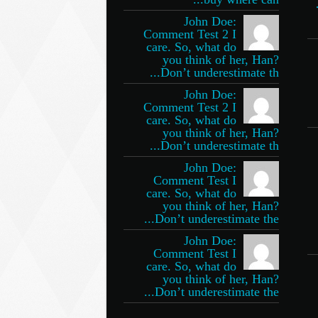
John Doe:
Comment Test 2 I
care. So, what do
you think of her, Han?
Don’t underestimate th...
John Doe:
Comment Test 2 I
care. So, what do
you think of her, Han?
Don’t underestimate th...
John Doe:
Comment Test I
care. So, what do
you think of her, Han?
Don’t underestimate the...
John Doe:
Comment Test I
care. So, what do
you think of her, Han?
Don’t underestimate the...