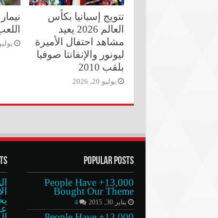
تتويج إسبانيا بكأس
نيمار 
العالم 2026 يعيد
اللعب 
مشاهد احتفال الأميرة
يوليو 6, 6
ليونور والإنفانتا صوفيا
بلقب 2010
يوليو 20, 2026
ts
Popular Posts
13,000+ People Have
ال
Bought Our Theme
ال
يح
يناير 30, 2015
4
عل
13,000+ People Have
ال