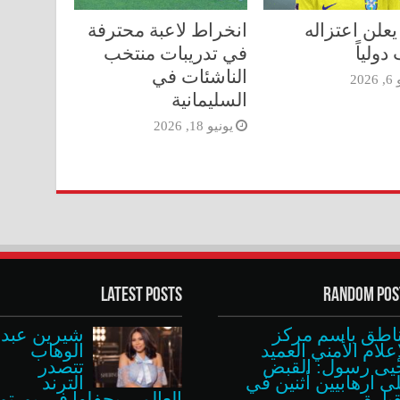
يعلن اعتزاله
انخراط لاعبة محترفة
دولياً
في تدريبات منتخب
الناشئات في
202
السليمانية
يونيو 18, 2026
Latest Posts
Random Pos
ناطق باسم مركز
شيرين عبد
إعلام الأمني العميد
الوهاب
يى رسول: القبض
تتصدر
ى ارهابيين أثنين في
الترند
قيارة
العالمي بحفلها في بورتو