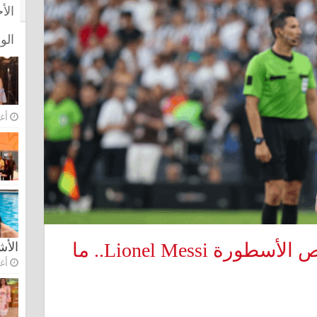
الأ
الو
أغس
علم العراق يتصدر قميص الأسطورة Lionel Messi.. ما
الأ
أغس