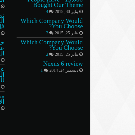
Bought Our Theme
أ
يناير 30, 2015
4
‏ن
Which Company Would
ال
You Choose?
⁧‫‬
يناير 25, 2015
2
ن
Which Company Would
حق
You Choose?
عش
ال
يناير 25, 2015
2
أ
Nexus 6 review
عل
ديسمبر 24, 2014
1
ال
لل
أ
مج
ال
س