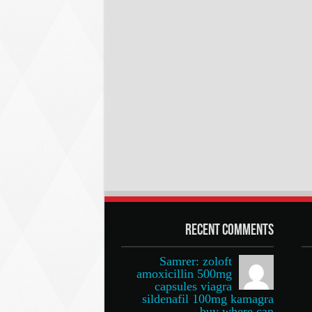
Recent Comments
Samrer: zoloft
amoxicillin 500mg
capsules viagra
sildenafil 100mg kamagra
buy where can...