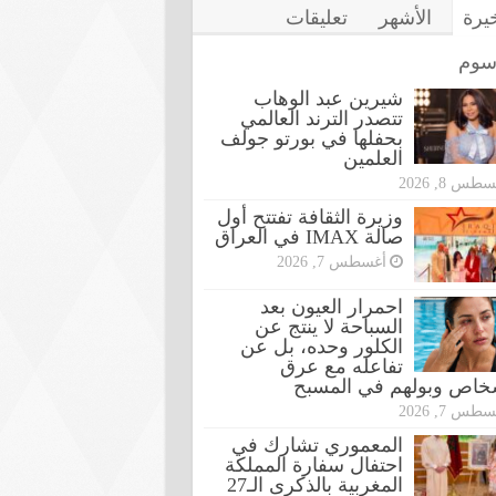
خيرة
الأشهر
تعليقات
سوم
شيرين عبد الوهاب
تتصدر الترند العالمي
بحفلها في بورتو جولف
العلمين
طس 8, 2026
وزيرة الثقافة تفتتح أول
صالة IMAX في العراق
أغسطس 7, 2026
احمرار العيون بعد
السباحة لا ينتج عن
الكلور وحده، بل عن
تفاعله مع عرق
شخاص وبولهم في المسبح
طس 7, 2026
المعموري تشارك في
احتفال سفارة المملكة
المغربية بالذكرى الـ27