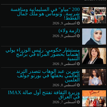
200 “مياو” في السليمانية ومنافسة
شرسة.. وتوماس هو ملك جمال
القطط!
أغسطس 9, 2026
(ازمة ولاء)
أغسطس 9, 2026
مستشار حكومي: رئيس الوزراء يولي
اهتماماً بحضور المرأة في برامج
التنمية
أغسطس 9, 2026
شيرين عبد الوهاب تتصدر الترند
العالمي بحفلها في بورتو جولف
العلمين
أغسطس 8, 2026
وزيرة الثقافة تفتتح أول صالة IMAX
في العراق
أغسطس 7, 2026