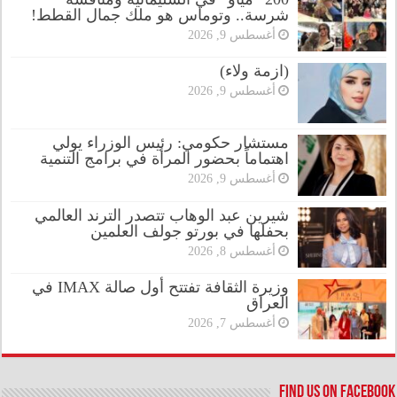
شرسة.. وتوماس هو ملك جمال القطط!
أغسطس 9, 2026
(ازمة ولاء)
أغسطس 9, 2026
مستشار حكومي: رئيس الوزراء يولي
اهتماماً بحضور المرأة في برامج التنمية
أغسطس 9, 2026
شيرين عبد الوهاب تتصدر الترند العالمي
بحفلها في بورتو جولف العلمين
أغسطس 8, 2026
وزيرة الثقافة تفتتح أول صالة IMAX في
العراق
أغسطس 7, 2026
Find us on Facebook