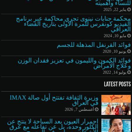
للنساء وأهميته
يناير 22, 2025
محكمة جنايات نينوى تجري محاكمة عبر برنامج
الفيديو كونفرس للمرة الاولى بتاريخ القضاء
العراقي
مايو 10, 2024
فوائد القرنفل المذهلة للجسم
يونيو 10, 2020
فوائد الكمون والليمون في تعزيز فقدان الوزن
وعلاج الأمراض
يوليو 14, 2022
Latest Posts
وزيرة الثقافة تفتتح أول صالة IMAX
في العراق
أغسطس 7, 2026
احمرار العيون بعد السباحة لا ينتج عن
الكلور وحده، بل عن تفاعله مع عرق
الأشخاص وبولهم في المسبح