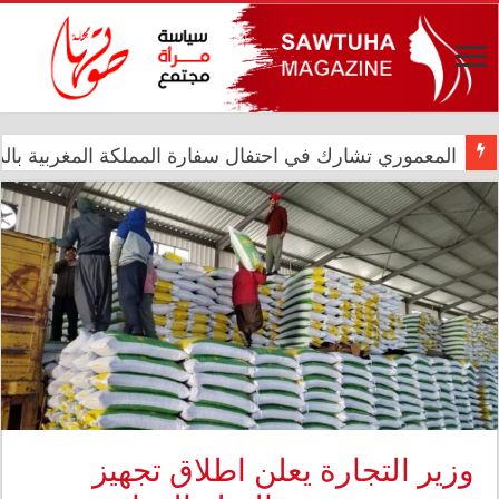
المعموري تشارك في احتفال سفارة المملكة المغربية بالذكرى الـ27 لع
الدار العراقية للأزياء تعزز حضورها الدولي في مهرجان الأ
وزير التجارة يعلن اطلاق تجهيز