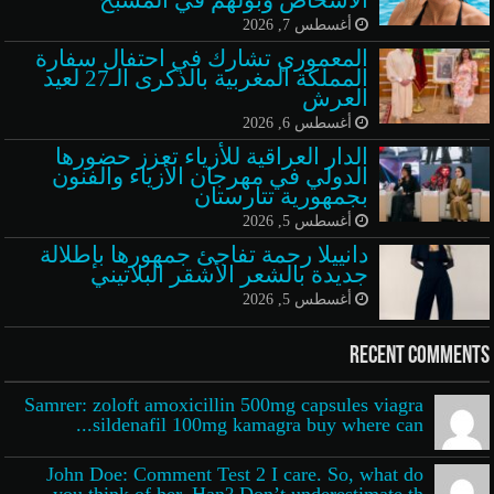
أغسطس 7, 2026
المعموري تشارك في احتفال سفارة
المملكة المغربية بالذكرى الـ27 لعيد
العرش
أغسطس 6, 2026
الدار العراقية للأزياء تعزز حضورها
الدولي في مهرجان الأزياء والفنون
بجمهورية تتارستان
أغسطس 5, 2026
دانييلا رحمة تفاجئ جمهورها بإطلالة
جديدة بالشعر الأشقر البلاتيني
أغسطس 5, 2026
Recent Comments
Samrer: zoloft amoxicillin 500mg capsules viagra
sildenafil 100mg kamagra buy where can...
John Doe: Comment Test 2 I care. So, what do
you think of her, Han? Don’t underestimate th...