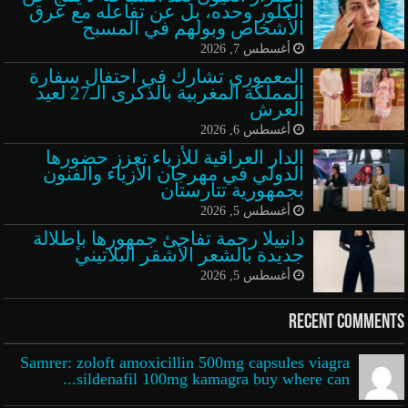
الكلور وحده، بل عن تفاعله مع عرق
الأشخاص وبولهم في المسبح
أغسطس 7, 2026
المعموري تشارك في احتفال سفارة
المملكة المغربية بالذكرى الـ27 لعيد
العرش
أغسطس 6, 2026
الدار العراقية للأزياء تعزز حضورها
الدولي في مهرجان الأزياء والفنون
بجمهورية تتارستان
أغسطس 5, 2026
دانييلا رحمة تفاجئ جمهورها بإطلالة
جديدة بالشعر الأشقر البلاتيني
أغسطس 5, 2026
Recent Comments
Samrer: zoloft amoxicillin 500mg capsules viagra
sildenafil 100mg kamagra buy where can...