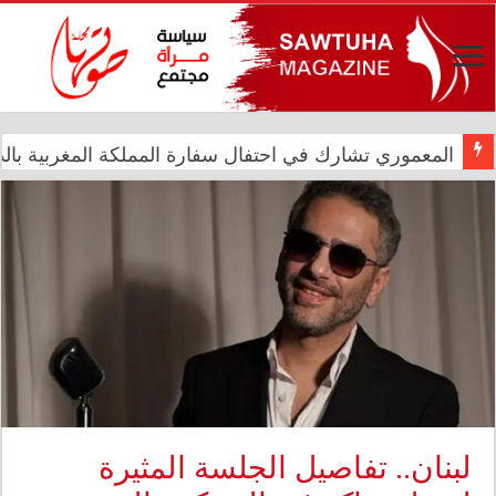
المعموري تشارك في احتفال سفارة المملكة المغربية بالذكرى الـ27 لع
الدار العراقية للأزياء تعزز حضورها الدولي في مهرجان الأ
لبنان.. تفاصيل الجلسة المثيرة