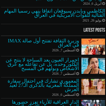
أبريل 6, 2024
الكاظمي وبايدن سيوقعان اتفاقا ينهي رسميا المهام
القتالية للقوات الأمريكية في العراق
يوليو 26, 2021
Latest Posts
وزيرة الثقافة تفتتح أول صالة IMAX
في العراق
أغسطس 7, 2026
احمرار العيون بعد السباحة لا ينتج عن
الكلور وحده، بل عن تفاعله مع عرق
الأشخاص وبولهم في المسبح
أغسطس 7, 2026
المعموري تشارك في احتفال سفارة
المملكة المغربية بالذكرى الـ27 لعيد
العرش
أغسطس 6, 2026
الدار العراقية للأزياء تعزز حضورها