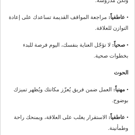
ولكن مدروسة.
•
عاطفياً:
مراجعة المواقف القديمة تساعدك على إعادة
التوازن للعلاقة.
•
صحياً:
لا تؤجّل العناية بنفسك، اليوم فرصة للبدء
بخطوات صحية.
الحوت
•
مهنياً:
العمل ضمن فريق يُعزّز مكانتك ويُظهر تميزك
بوضوح.
•
عاطفياً:
الاستقرار يغلب على العلاقة، ويمنحك راحة
وطمأنينة.