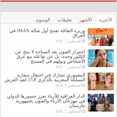
الأخيرة
الأشهر
تعليقات
الوسوم
وزيرة الثقافة تفتتح أول صالة IMAX في
العراق
أغسطس 7, 2026
احمرار العيون بعد السباحة لا ينتج عن
الكلور وحده، بل عن تفاعله مع عرق
الأشخاص وبولهم في المسبح
أغسطس 7, 2026
المعموري تشارك في احتفال سفارة
المملكة المغربية بالذكرى الـ27 لعيد العرش
أغسطس 6, 2026
الدار العراقية للأزياء تعزز حضورها الدولي
في مهرجان الأزياء والفنون بجمهورية
تتارستان
أغسطس 5, 2026