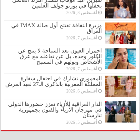
شيرين عبد الوهاب تتصدر الترند العالمي
بحفلها في بورتو جولف العلمين
أغسطس 8, 2026
وزيرة الثقافة تفتتح أول صالة IMAX في
العراق
أغسطس 7, 2026
احمرار العيون بعد السباحة لا ينتج عن
الكلور وحده، بل عن تفاعله مع عرق
الأشخاص وبولهم في المسبح
أغسطس 7, 2026
المعموري تشارك في احتفال سفارة
المملكة المغربية بالذكرى الـ27 لعيد العرش
أغسطس 6, 2026
الدار العراقية للأزياء تعزز حضورها الدولي
في مهرجان الأزياء والفنون بجمهورية
تتارستان
أغسطس 5, 2026