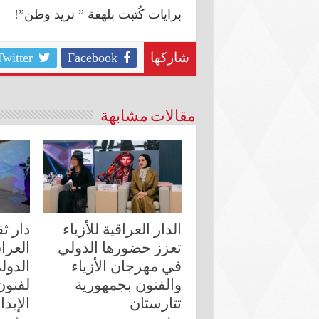
برايات كُتبت بلهفة ” نريد وطن”!
Twitter
Facebook
شاركها
مقالات مشابهة
الدار العراقية للأزياء
دار ث
تعزز حضورها الدولي
العرا
في مهرجان الأزياء
الدول
والفنون بجمهورية
لفنون
تتارستان
الإبد