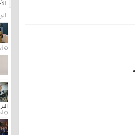
الأ
الو
أغس
ة
النز
أغس