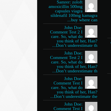
Samrer: zoloft
amoxicillin 500mg
capsules viagra
sildenafil 100mg kamagra
buy where can...
John Doe:
Comment Test 2 I
care. So, what do
you think of her, Han?
Don’t underestimate th...
John Doe:
Comment Test 2 I
care. So, what do
you think of her, Han?
Don’t underestimate th...
John Doe:
Comment Test I
care. So, what do
you think of her, Han?
Don’t underestimate the...
John Doe:
Comment Test I