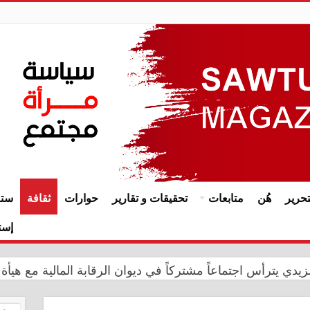
حرير
هُن
متابعات
تحقيقات و تقارير
حوارات
ثقافة
ستا
إست
يدي يترأس اجتماعاً مشتركاً في ديوان الرقابة المالية مع هيأة 
إبادة الجماعية.. الأمم المتحدة تجدد التزامها بدعم الإيزيديين 