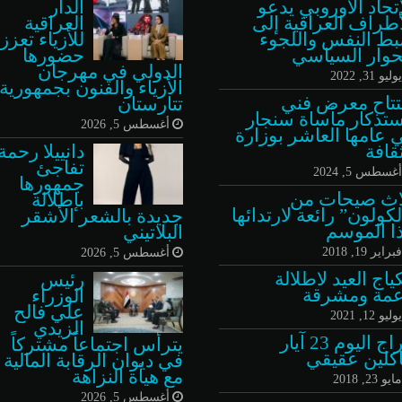
إتحاد الأوروبي يدعو
الدار
أطراف العراقية إلى
العراقية
ط النفس واللجوء
للأزياء تعزز
حوار السياسي
حضورها
الدولي في مهرجان
وليو 31, 2022
الأزياء والفنون بجمهورية
تتاح معرض فني
تتارستان
ستذكار مأساة سنجار
أغسطس 5, 2026
 عامها العاشر بوزارة
ثقافة
دانييلا رحمة
تفاجئ
غسطس 5, 2024
جمهورها
اث صيحات من
بإطلالة
لكولون” رائعة لارتدائها
جديدة بالشعر الأشقر
ا الموسم
البلاتيني
براير 19, 2018
أغسطس 5, 2026
ياج العيد لاطلالة
رئيس
عمة ومشرقة
الوزراء
علي فالح
وليو 12, 2021
الزيدي
ابراج اليوم 23 آيار
يترأس اجتماعاً مشتركاً
كلين عقيقي
في ديوان الرقابة المالية
مع هيأة النزاهة
ايو 23, 2018
أغسطس 5, 2026