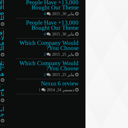
13,000+ People Have
ال
Bought Our Theme
ال
ضب
يناير 30, 2015
4
لل
13,000+ People Have
ي
Bought Our Theme
اف
يناير 30, 2015
4
لا
Which Company Would
في
You Choose?
ال
يناير 25, 2015
2
أ
Which Company Would
ثل
You Choose?
“ا
هذ
يناير 25, 2015
2
ف
Nexus 6 review
مك
ديسمبر 24, 2014
1
نا
ي
جا
م