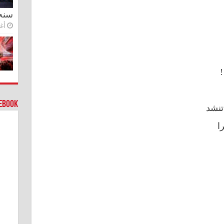
سنج
أغس
!
cebook
تنشد
ا