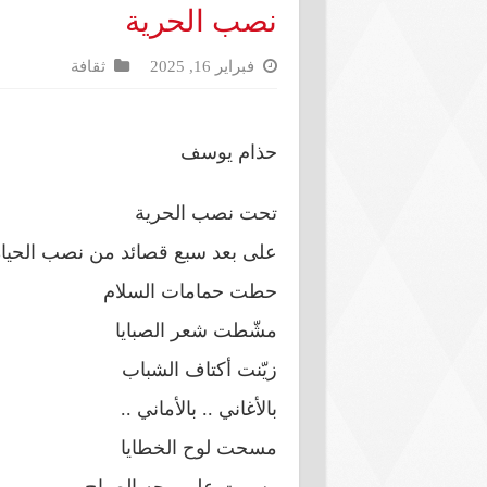
نصب الحرية
فبراير 16, 2025
ثقافة
حذام يوسف
تحت نصب الحرية
على بعد سبع قصائد من نصب الحيا
حطت حمامات السلام
مشّطت شعر الصبايا
زيّنت أكتاف الشباب
بالأغاني .. بالأماني ..
مسحت لوح الخطايا
رسمت على وجه الصباح