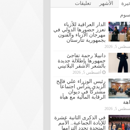
خيرة
الأشهر
تعليقات
سوم
الدار العراقية للأزياء
تعزز حضورها الدولي في
مهرجان الأزياء والفنون
بجمهورية تتارستان
طس 5, 2026
دانييلا رحمة تفاجئ
جمهورها بإطلالة جديدة
بالشعر الأشقر البلاتيني
أغسطس 5, 2026
رئيس الوزراء علي فالح
الزيدي يترأس اجتماعاً
مشتركاً في ديوان
الرقابة المالية مع هيأة
اهة
طس 5, 2026
في الذكرى الثانية عشرة
للإبادة الجماعية.. الأمم
المتحدة تجدد التزامها