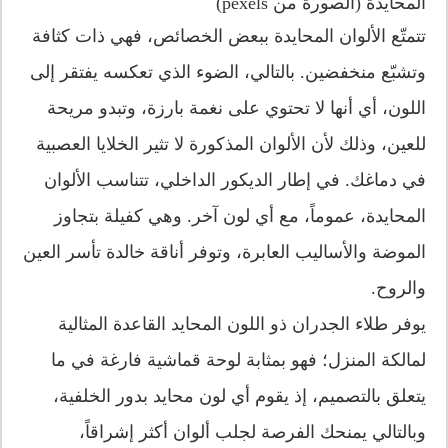
المحايدة (الصورة من pexels)
تتمتّع الألوان المحايدة ببعض الخصائص، فهي ذات كثافة
وتشبّع منخفضين. بالتالي، الضوء الذي تعكسه يفتقر إلى
اللون، أي أنها لا تحتوي على نغمة بارزة، وتبدو مريحة
للعين، وذلك لأن الألوان المذكورة لا تثير الخلايا العصبية
في دماغك. في إطار الديكور الداخلي، تتناسب الألوان
المحايدة، عموماً، مع أي لون آخر. وهي كفيلة بتجاوز
الموضة والأساليب العابرة، وتوفر أناقة خالدة تأسر العين
والروح.
يوفر طلاء الجدران ذو اللون المحايد القاعدة المثالية
لمالكة المنزل؛ فهو بمثابة لوحة قماشية فارغة في ما
يتعلق بالتصميم، إذ يقوم أي لون محايد بدور الخلفية،
وبالتالي يمنحك الفرصة لجلب ألوان أكثر إشراقاً،