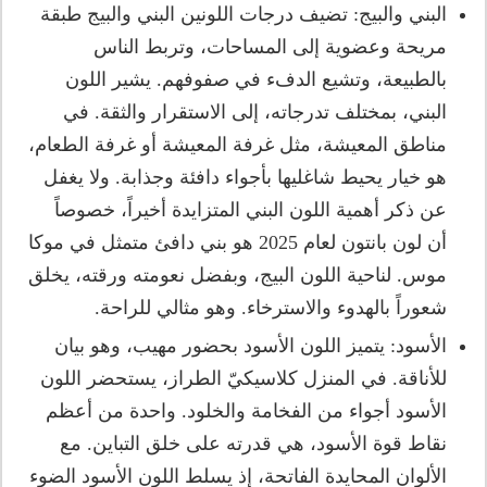
البني والبيج: تضيف درجات اللونين البني والبيج طبقة
مريحة وعضوية إلى المساحات، وتربط الناس
بالطبيعة، وتشيع الدفء في صفوفهم. يشير اللون
البني، بمختلف تدرجاته، إلى الاستقرار والثقة. في
مناطق المعيشة، مثل غرفة المعيشة أو غرفة الطعام،
هو خيار يحيط شاغليها بأجواء دافئة وجذابة. ولا يغفل
عن ذكر أهمية اللون البني المتزايدة أخيراً، خصوصاً
أن لون بانتون لعام 2025 هو بني دافئ متمثل في موكا
موس. لناحية اللون البيج، وبفضل نعومته ورقته، يخلق
شعوراً بالهدوء والاسترخاء. وهو مثالي للراحة.
الأسود: يتميز اللون الأسود بحضور مهيب، وهو بيان
للأناقة. في المنزل كلاسيكيّ الطراز، يستحضر اللون
الأسود أجواء من الفخامة والخلود. واحدة من أعظم
نقاط قوة الأسود، هي قدرته على خلق التباين. مع
الألوان المحايدة الفاتحة، إذ يسلط اللون الأسود الضوء