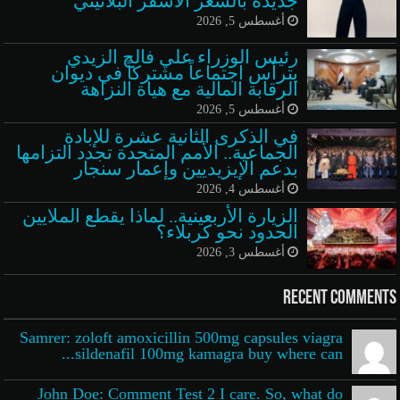
جديدة بالشعر الأشقر البلاتيني
أغسطس 5, 2026
رئيس الوزراء علي فالح الزيدي
يترأس اجتماعاً مشتركاً في ديوان
الرقابة المالية مع هيأة النزاهة
أغسطس 5, 2026
في الذكرى الثانية عشرة للإبادة
الجماعية.. الأمم المتحدة تجدد التزامها
بدعم الإيزيديين وإعمار سنجار
أغسطس 4, 2026
الزيارة الأربعينية.. لماذا يقطع الملايين
الحدود نحو كربلاء؟
أغسطس 3, 2026
Recent Comments
Samrer: zoloft amoxicillin 500mg capsules viagra
sildenafil 100mg kamagra buy where can...
John Doe: Comment Test 2 I care. So, what do